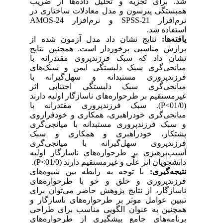
شد. برای تجزیه و تحلیل داده‌ها از ضریب
همبستگی پیرسون
و
مدل معادلات ساختاری در
نرم
افزار
SPSS-21
و نرم
افزار
AMOS-24
ا
ستفاده شد.
یافته­‌ها:
نتایج نشان داد مدل آزمون شده از
برازش مناسبی برخوردار است. همچنین نتایج
نشان داد که سبک فرزندپروی مقتدرانه با
میانجی‌گری سبک دلبستگی ایمن و سبک‌های
فرزندپروری مستبدانه و سهل‌گیرانه با
میانجی‌گری سبک دلبستگی اجتنابی اثر
غیرمستقیم بر طرحواره‌های ناسازگار اولیه
دارند
(01/0
>
P
).
سبک فرزندپروری مقتدرانه با
میانجی‌گری خودراهبری، همکاری و خودفراروی
و سبک فرزندپروری مستبدانه با میانجی‌گری
پشتکار، خودراهبری و همکاری و سبک
فرزندپروی سهل‌گیرانه با میانجی‌گری
آسیب‌پرهیزی بر طرحواره‌های ناسازگار اولیه
دانشجویان اثر علّی و غیرمستقیم دارند
(01/0
>
P
).
نتیجه­‌گیری:
با توجه به رابطه بین شیوه
های
فرزندپروری و خلق و خو با
طرحواره‌های
ناسازگار،
از نتایج پژوهش حاضر می
توان
برای
تبیین عوامل موثر بر طرحواره‌های ناسازگار و
همچنین به عنوان الگویی مناسب برای طراحی
برنامه‌های جامع پیشگیری از طرحواره‌های