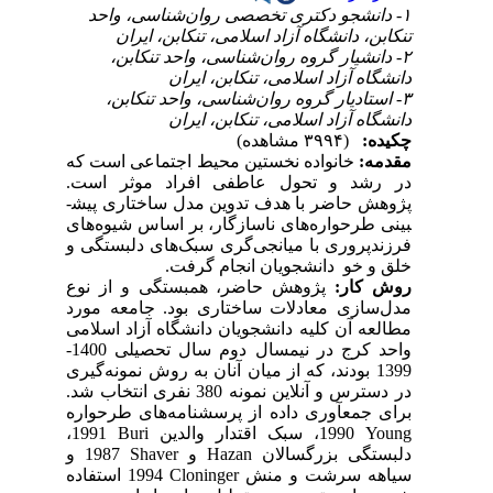
۱- دانشجو دکتری تخصصی روان‌شناسی، واحد
تنکابن، دانشگاه آزاد اسلامی، تنکابن، ایران
۲- دانشیار گروه روان‌شناسی، واحد تنکابن،
دانشگاه آزاد اسلامی، تنکابن، ایران
۳- استادیار گروه روان‌شناسی، واحد تنکابن،
دانشگاه آزاد اسلامی، تنکابن، ایران
چکیده:
(۳۹۹۴ مشاهده)
مقدمه:
خانواده نخستین محیط اجتماعی است که
در رشد و تحول عاطفی افراد موثر است.
پژوهش حاضر با هدف تدوین مدل ساختاری پیش­
بینی طرحواره‌های ناسازگار، بر اساس شیوه­‌های
فرزندپروری با میانجی‌گری سبک‌های دلبستگی و
خلق و خو دانشجویان انجام گرفت.
روش کار:
پژوهش حاضر، همبستگی و از نوع
مدل‌سازی معادلات ساختاری بود. جامعه مورد
مطالعه آن کلیه دانشجویان دانشگاه آزاد اسلامی
واحد کرج در نیمسال دوم سال تحصیلی
1400-
1399 بودند، که از میان آنان به روش نمونه‌گیری
در دسترس و آنلاین نمونه 380 نفری انتخاب شد.
برای جمع­آوری داده از پرسشنامه­‌های طرحواره
Young
1990، سبک اقتدار والدین
Buri
1991،
دلبستگی بزرگسالان
Hazan
و
Shaver
1987 و
سیاهه سرشت و منش
Cloninger
1994 استفاده