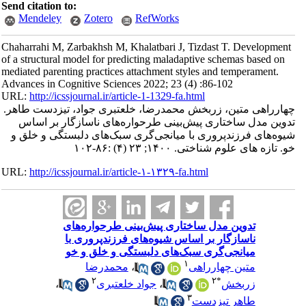
Send citation to:
Mendeley
Zotero
RefWorks
Chaharrahi M, Zarbakhsh M, Khalatbari J, Tizdast T. Development
of a structural model for predicting maladaptive schemas based on
mediated parenting practices attachment styles and temperament.
Advances in Cognitive Sciences 2022; 23 (4) :86-102
URL:
http://icssjournal.ir/article-1-1329-fa.html
چهارراهی متین، زربخش محمدرضا، خلعتبری جواد، تیزدست طاهر.
تدوین مدل ساختاری پیش‌بینی طرحواره‌های ناسازگار بر اساس
شیوه‌های فرزندپروری با میانجی‌گری سبک‌های دلبستگی و خلق و
خو. تازه های علوم شناختی. ۱۴۰۰; ۲۳ (۴) :۸۶-۱۰۲
URL:
http://icssjournal.ir/article-۱-۱۳۲۹-fa.html
تدوین مدل ساختاری پیش‌بینی طرحواره‌های
ناسازگار بر اساس شیوه‌های فرزندپروری با
میانجی‌گری سبک‌های دلبستگی و خلق و خو
۱
متین چهارراهی
،
محمدرضا
۲
۲
*
زربخش
،
جواد خلعتبری
،
۳
طاهر تیزدست