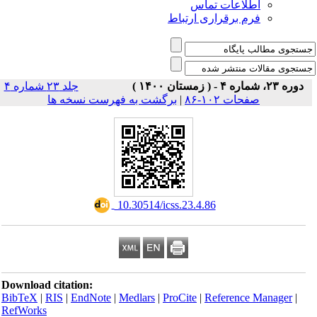
اطلاعات تماس
فرم برقراری ارتباط
دوره ۲۳، شماره ۴ - ( زمستان ۱۴۰۰ )
جلد ۲۳ شماره ۴
صفحات ۱۰۲-۸۶
|
برگشت به فهرست نسخه ها
‎ 10.30514/icss.23.4.86
Download citation:
BibTeX
|
RIS
|
EndNote
|
Medlars
|
ProCite
|
Reference Manager
|
RefWorks