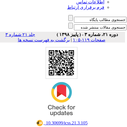
اطلاعات تماس
فرم برقراری ارتباط
دوره ۲۱، شماره ۳ - ( پاییز ۱۳۹۸ )
جلد ۲۱ شماره ۳
صفحات ۱۱۹-۱۰۵
|
برگشت به فهرست نسخه ها
‎ 10.30699/icss.21.3.105