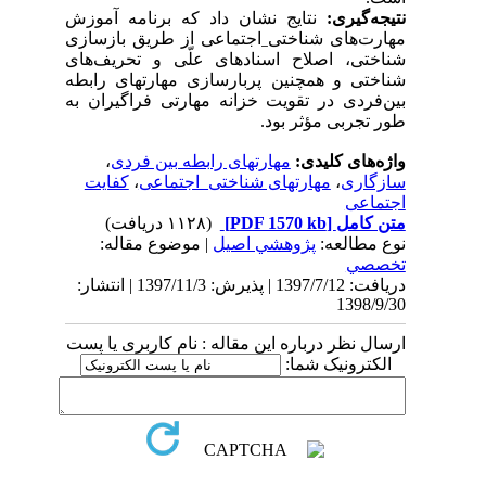
نتیجه­‌گیری:
نتایج نشان داد که
برنامه آموزش
مهارت‌های شناختی
_
اجتماعی
از طریق بازسازی
شناختی، اصلاح اسنادهای علّی و تحریف‌های
شناختی
و همچنین پربارسازی مهارت­های رابطه
بین‌فردی
در تقویت خزانه مهارتی فراگیران به‌
طور تجربی مؤثر بود.
واژه‌های کلیدی:
مهارت­های رابطه بین­ فردی
،
سازگاری
،
مهارت­های شناختی_اجتماعی
،
کفایت
اجتماعی
متن کامل
[PDF 1570 kb]
(۱۱۲۸ دریافت)
نوع مطالعه:
پژوهشي اصیل
| موضوع مقاله:
تخصصي
دریافت: 1397/7/12 | پذیرش: 1397/11/3 | انتشار:
1398/9/30
ارسال نظر درباره این مقاله : نام کاربری یا پست
الکترونیک شما: