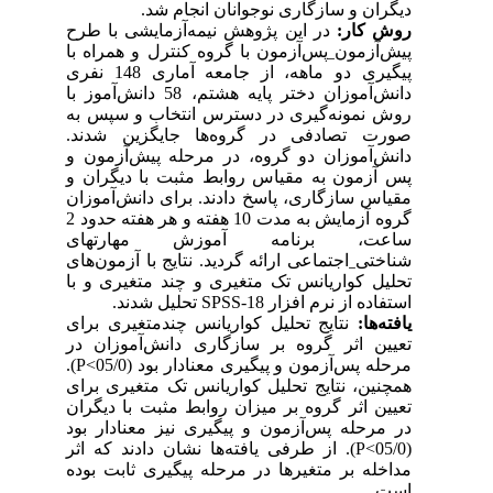
دیگران و سازگاری نوجوانان انجام شد.
روش کار:
در این
پژوهش نیمه‌
­آزمایشی با طرح
پیش­‌آزمون
_
پس‌­آزمون با گروه کنترل و همراه با
پیگیری
دو ماهه
، از جامعه آماری 148 نفری
دانش‌آموز
ان
دختر پایه هشتم، 58 دانش­‌آموز با
روش نمونه‌گیری در دسترس انتخاب و سپس به
صورت تصادفی در گروه­‌ها جایگزین شدند.
دانش‌آموزان دو گروه، در مرحله پیش‌­آزمون و
پس آزمون به مقیاس روابط مثبت با دیگران و
مقیاس سازگاری، پاسخ دادند. برای دانش‌آموزان
گروه آزمایش به مدت 10 هفته و هر هفته حدود 2
ساعت، برنامه
آموزش مهارت­های
شناختی
_
اجتماعی
ارائه گردید. نتایج با آزمون­‌های
تحلیل کواریانس تک­ متغیری و چند متغیری و با
استفاده از نرم افزار
SPSS-18
تحلیل شدند.
یافته­‌ها:
نتایج تحلیل کواریانس چندمتغیری برای
تعیین اثر گروه بر سازگاری دانش‌آموزان در
مرحله پس‌­­آزمون و پیگیری
معنادار بود
(05/0
P<
).
همچنین، نتایج تحلیل کواریانس تک‌ متغیری برای
تعیین اثر گروه بر میزان روابط مثبت با دیگران
در مرحله پس‌­آزمون و پیگیری نیز معنادار بود
(05/0
P<
)
. از طرفی یافته
ها نشان دادند که اثر
مداخله بر متغیرها در مرحله
پیگیری ثابت بوده
است.