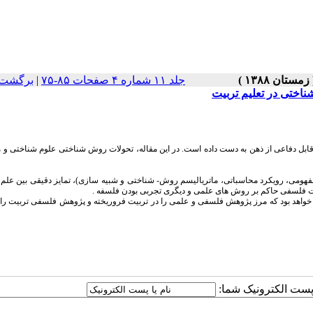
جلد ۱۱ شماره ۴ صفحات ۸۵-۷۵
|
برگشت 
اختی در تعلیم تربیت
 قابل دفاعی از ذهن به دست داده است. در این مقاله، تحولات روش شناختی علوم شناختی و 
 مفهومی، رویکرد محاسباتی، ماتریالیسم روش- شناختی و شبیه سازی)، تمایز دقیقی بین علم
روضات فلسفی حاکم بر روش های علمی و دیگری تجربی بودن فلسفه .
واهد بود که مرز پژوهش فلسفی و علمی را در تربیت فروریخته و پژوهش فلسفی تربیت را د
ا پست الکترونیک شما: