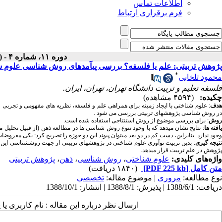
اطلاعات تماس
فرم برقراری ارتباط
دوره ۱۱، شماره ۴ - ( زمستان ۱۳۸۸ )
پژوهش تربیتی: علم یا فلسفه؟ بررسی پیآمدهای روش شناسی علوم شن
*
محمود تلخابی
فلسفه تعلیم و تربیت دانشگاه تهران، تهران، ایران.
چکیده:
(۴۵۹۴ مشاهده)
هدف
: علوم شناختی با ایجاد زمینه برای همراهی علم و فلسفه، نظریه های مفهومی و تجربی
در روش شناسی پژوهشهای تربیتی بررسی می شود .
روش
: برای بررسی موضوع از روش استنتاجی استفاده شده است.
افته ها
: نتایج نشان میدهد که با وجود تنوع روش شناسی ها در مطالعه ذهن (از قبیل تحلیل
وجود ندارد. بنابراین، دست کم در دو بعد میتوان پیوند این دو حوزه را تصریح کرد: یکی مف
تیجه گیری
: بدین تربیت نوآوری علوم شناختی در پژوهشهای تربیتی از جهت روششناسی این خ
پژوهش در علم تربیت قرار میدهد.
واژه‌های کلیدی:
علوم شناختی
،
روش شناسی
،
ذهن
،
پژوهش تربیتی
متن کامل
[PDF 225 kb]
(۱۸۴۰ دریافت)
نوع مطالعه:
مروری
| موضوع مقاله:
تخصصي
دریافت: 1388/6/1 | پذیرش: 1388/8/1 | انتشار: 1388/10/1
ارسال نظر درباره این مقاله : نام کاربری ی