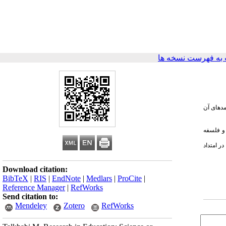
به فهرست نسخه ها
مدهای آن
 و فلسفه
ر امتداد
Download citation:
BibTeX
|
RIS
|
EndNote
|
Medlars
|
ProCite
|
Reference Manager
|
RefWorks
Send citation to:
Mendeley
Zotero
RefWorks