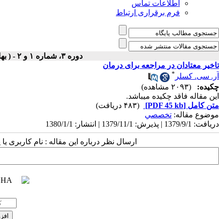
اطلاعات تماس
فرم برقراری ارتباط
دوره ۳، شماره ۱ و ۲ - ( بهار و تابستان ۱۳۸۰ )
تاخیر معتادان در مراجعه برای درمان
*
آر. سی. کسلر
چکیده:
(۲۰۹۳ مشاهده)
این مقاله فاقد چکیده می​باشد.
متن کامل
[PDF 45 kb]
(۴۸۳ دریافت)
موضوع مقاله:
تخصصي
دریافت: 1379/9/1 | پذیرش: 1379/11/1 | انتشار: 1380/1/1
ارسال نظر درباره این مقاله : نام کاربری ی