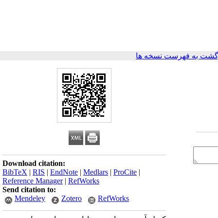
گشت به فهرست نسخه ها
Download citation:
BibTeX
|
RIS
|
EndNote
|
Medlars
|
ProCite
|
Reference Manager
|
RefWorks
Send citation to:
Mendeley
Zotero
RefWorks