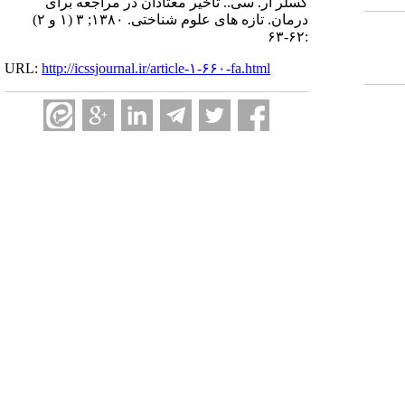
کسلر آر. سی.. تاخیر معتادان در مراجعه برای
درمان. تازه های علوم شناختی. ۱۳۸۰; ۳ (۱ و ۲)
:۶۲-۶۳
URL:
http://icssjournal.ir/article-۱-۶۶۰-fa.html