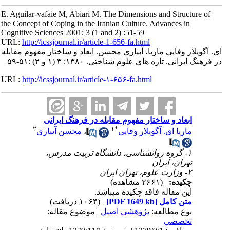
E. Aguilar-vafaie M, Abiari M. The Dimensions and Structure of
the Concept of Coping in the Iranian Culture. Advances in
Cognitive Sciences 2001; 3 (1 and 2) :51-59
URL:
http://icssjournal.ir/article-1-656-fa.html
ای. آگویلار وفایی ماریا، آبیاری محسن. ابعاد و ساختار مفهوم مقابله
در فرهنگ ایرانی. تازه های علوم شناختی. ۱۳۸۰; ۳ (۱ و ۲) :۵۱-۵۹
URL:
http://icssjournal.ir/article-۱-۶۵۶-fa.html
ابعاد و ساختار مفهوم مقابله در فرهنگ ایرانی
۲
۱
*
ماریا ای. آگویلار وفایی
،
محسن آبیاری
۱- گروه روانشناسی، دانشگاه تربیت مدرس،
تهران، ایران
۲- وزارت علوم، تهران ایران
چکیده:
(۲۶۶۱ مشاهده)
این مقاله فاقد چکیده می​باشد.
متن کامل
[PDF 1649 kb]
(۱۰۶۴ دریافت)
نوع مطالعه:
پژوهشي اصیل
| موضوع مقاله:
تخصصي