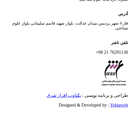
رس
فاز 4 شهر پردیس،میدان عدالت، بلوار شهید قاسم سلیمانی،بلوار علوم
اختی
فن ناشر
76291130 21 
احی و برنامه نویسی :
یکتاوب افزار شرق
Designed & Developed by :
Yektaw