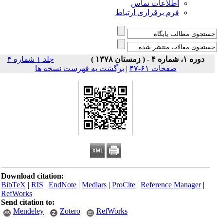
اطلاعات تماس
فرم برقراری ارتباط
دوره ۱، شماره ۴ - ( زمستان ۱۳۷۸ )
جلد ۱ شماره ۴
صفحات ۶۱-۴۷
|
برگشت به فهرست نسخه ها
Download citation:
BibTeX
|
RIS
|
EndNote
|
Medlars
|
ProCite
|
Reference Manager
|
RefWorks
Send citation to:
Mendeley
Zotero
RefWorks