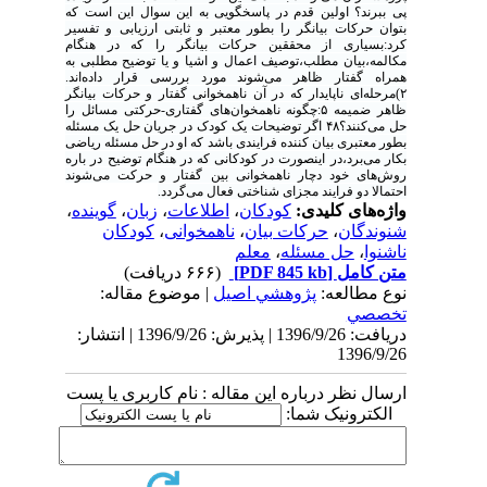
پی ببرند؟ اولین قدم در پاسخگویی به این سوال این است که
بتوان حرکات‌ بیانگر را بطور معتبر و ثابتی ارزیابی و تفسیر
کرد:بسیاری از محققین‌ حرکات بیانگر را که در هنگام
مکالمه،بیان مطلب،توصیف اعمال و اشیا و یا توضیح مطلبی به
همراه گفتار ظاهر می‌شوند مورد بررسی قرار داده‌اند.
۲)مرحله‌ای ناپایدار که در آن ناهمخوانی گفتار و حرکات بیانگر
ظاهر ضمیمه ۵:چگونه ناهمخوان‌های گفتاری-حرکتی مسائل را
حل می‌کنند؟۴۸ اگر توضیحات یک کودک در جریان حل یک مسئله
بطور معتبری‌ بیان کننده فرایندی باشد که او در حل مسئله ریاضی
بکار می‌برد،در اینصورت در کودکانی که در هنگام توضیح در باره
روش‌های خود دچار ناهمخوانی بین گفتار و حرکت می‌شوند
احتمالا دو فرایند مجزای‌ شناختی فعال می‌گردد.
واژه‌های کلیدی:
کودکان
،
اطلاعات
،
زبان
،
گوینده
،
شنوندگان
،
حرکات بیان
،
ناهمخوانی
،
کودکان
ناشنوا
،
حل مسئله
،
معلم
متن کامل
[PDF 845 kb]
(۶۶۶ دریافت)
نوع مطالعه:
پژوهشي اصیل
| موضوع مقاله:
تخصصي
دریافت: 1396/9/26 | پذیرش: 1396/9/26 | انتشار:
1396/9/26
ارسال نظر درباره این مقاله : نام کاربری یا پست
الکترونیک شما: