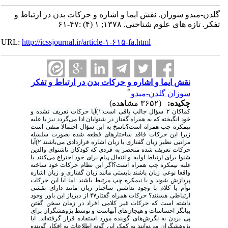
گلدن-میدو سوزان. نقش ایما و اشاره و حرکات بدن در ارتباط و
تفکر. تازه های علوم شناختی. ۱۳۷۸; ۱ (۴) :۴۷-۶۱
URL:
http://icssjournal.ir/article-۱-۶۱۵-fa.html
نقش ایما و اشاره و حرکات بدن در ارتباط و تفکر
*
سوزان گلدن-میدو
چکیده:
(۳۶۵۲ مشاهده)
کماکان ۲ سؤال جالب باقی‌ است:۱)آیا حرکات تعریف نشده و
خود انگیخته که به همراه گفتار در شنوایان ادا می‌گردد نیز با غلبه
نیمکره چپ همراه است؟پاسخ به این‌ سؤال احتمالا منفی است
زیرا این حرکات فاقد ساختارهای قطعه شده‌ بصورت سلسله
مراتبی نظیر زبان گفتاری یا زبان اشاره قراردادی‌ می‌باشند ۲)آیا
حرکات تعریف شده منحصر به فردی که کودکان ناشنوای‌ والدین
شنوا برای ارتباط اولیه و انتقال پیام برای خود اختراع می‌کنند با
غلبه نیمکره چپ همراه است؟اگر این نظام حرکات خود ساخته
واقعا نوعی زبان باشند بایستی مانند زبان گفتاری و زبان اشاره
پردازش شوند و با نیمکره چپ مرتبط باشند. اما آیا این حرکات‌
توأم با کلام با وجود نداشتن ساختار زبان مانند دارای نقشی
ارتباطی‌ هستند؟ حرکات همراه گفتار۴۷ از دیرباز این باور وجود
داشته است که حرکات غیر کلامی افراد در زمان سخن گفتن
بیانگر احساسات و هیجان‌های آنهاست و توسط پژوهشگران برای
پی بردن به نگرش‌های گوینده مورد استفاده قرار گرفته‌اند. آیا
پژوهشگران می‌توانند به کمک‌ این گونه اطلاعات به افکار گوینده