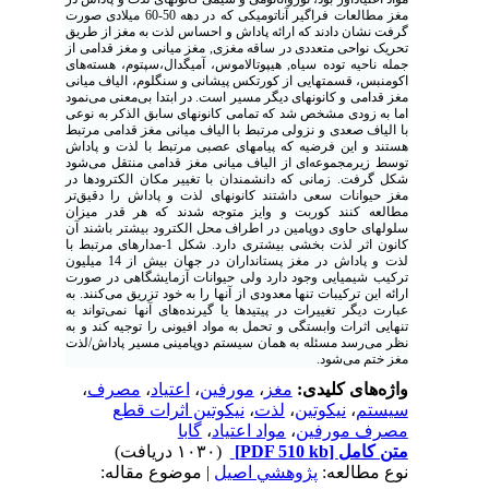
مغز مطالعات فراگیر آناتومیکی که در دهه 50-60 میلادی صورت
گرفت نشان دادند که ارائه پاداش و احساس لذت به مغز از طریق
تحریک نواحی متعددی‌ در ساقه مغزی, مغز میانی و مغز قدامی از
جمله‌ ناحیه توده سیاه‌, هیپوتالاموس، آمیگدال،سپتوم، هسته‌های
اکومنبس، قسمتهایی از کورتکس پیشانی و سنگلوم، الیاف میانی
مغز قدامی‌ و کانونهای دیگر مسیر است. در ابتدا بی‌معنی می‌نمود
اما به زودی مشخص‌ شد که تمامی کانونهای سابق الذکر به نوعی
با الیاف صعدی‌ و نزولی مرتبط با الیاف میانی مغز قدامی مرتبط
هستند و این فرضیه که پیامهای عصبی مرتبط با لذت و پاداش
توسط زیرمجموعه‌ای از الیاف میانی مغز قدامی منتقل می‌شود
شکل گرفت. زمانی که دانشمندان با تغییر مکان الکترودها در
مغز حیوانات سعی داشتند کانونهای لذت و پاداش را دقیق‌تر
مطالعه کنند کوربت و وایز متوجه‌ شدند که هر قدر میزان
سلولهای حاوی دوپامین در اطراف‌ محل الکترود بیشتر باشند آن
کانون اثر لذت بخشی بیشتری‌ دارد. شکل 1-مدارهای مرتبط با
لذت و پاداش در مغز پستانداران‌ در جهان بیش از 14 میلیون
ترکیب شیمیایی وجود دارد ولی حیوانات آزمایشگاهی در صورت
ارائه این ترکیبات تنها معدودی از آنها را به خود تزریق می‌کنند. به
عبارت دیگر تغییرات در پیتیدها یا گیرنده‌های آنها نمی‌تواند به
تنهایی‌ اثرات وابستگی و تحمل به مواد افیونی را توجیه کند و به
نظر می‌رسد مسئله به همان سیستم دوپامینی مسیر پاداش/لذت‌
مغز ختم می‌شود.
واژه‌های کلیدی:
مغز
،
مورفین
،
اعتیاد
،
مصرف
،
سیستم
،
نیکوتین
،
لذت
،
نیکوتین اثرات قطع
مصرف مورفین
،
مواد اعتیاد
،
گابا
متن کامل
[PDF 510 kb]
(۱۰۳۰ دریافت)
نوع مطالعه:
پژوهشي اصیل
| موضوع مقاله: