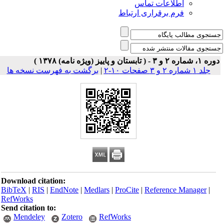
اطلاعات تماس
فرم برقراری ارتباط
۱، شماره ۲ و ۳ - ( تابستان و پاییز (ویژه نامه) ۱۳۷۸ )
جلد ۱ شماره ۲ و ۳ صفحات ۱۰-۲
|
برگشت به فهرست نسخه ها
Download citation:
BibTeX
|
RIS
|
EndNote
|
Medlars
|
ProCite
|
Reference Manager
|
RefWorks
Send citation to:
Mendeley
Zotero
RefWorks