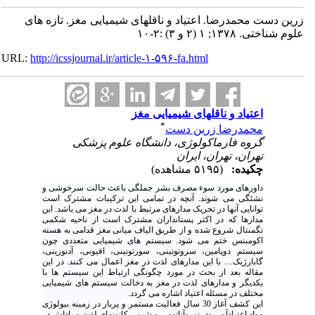
زرین دست محمدرضا. اعتیاد و ناقلهای شیمیایی مغز. تازه های
علوم شناختی. ۱۳۷۸; ۱ (۲ و ۳) :۲-۱۰
URL:
http://icssjournal.ir/article-۱-۵۹۶-fa.html
اعتیاد و ناقلهای شیمیایی مغز
*
محمدرضا زرین دست
گروه فارماکولوژی، دانشگاه علوم پزشکی
تهران، تهران، ایران
چکیده:
(۵۱۹۵ مشاهده)
داورهای مورد سوء مصرف بشر جملگی باعث حالت سرخوشی و
نشئگی می شوند. آنچه در تمامی این ترکیبات مشترک است
توانایی آنها در تحریک مدارهای مرتبط با لذت در مغز می باشد. این
مدارها که در اکثر پستانداران مشترک است از ناحیه شکمی
تگمنتال شروع شده و از طریق الیاف میانی مغز قدامی به هسته
اکومبنس ختم می شود. سیستم های شیمیایی متعددی چون
سیستم دوپامین، سروتونینی، سورتونینی، افیونی، آدنوزینی،
گابارژیک.... با این مدارهای لذت در مغز اعمال می کنند. در این
مقاله بعد از بحث در مورد چگونگی ارتباط این سیستم ها با
یکدیگر و مدارهای لذت در مغز به دخالت سیستم های شیمیایی
مختلف در مسئله اعتیاد اشاره می گردد.
این کشف آغاز 30 سال فعالیت مستمر و پربار در زمینه‌ بیولوژی
مواد اعتیادآور بود، نوروآناتومی و شیمی کانونهای لذت و پاداش در