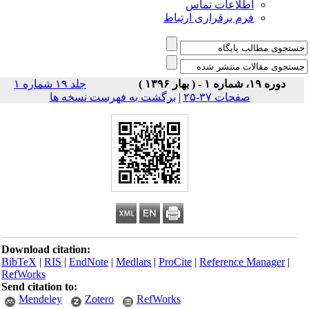
اطلاعات تماس
فرم برقراری ارتباط
دوره ۱۹، شماره ۱ - ( بهار ۱۳۹۶ )
جلد ۱۹ شماره ۱
صفحات ۳۷-۲۵
|
برگشت به فهرست نسخه ها
Download citation:
BibTeX
|
RIS
|
EndNote
|
Medlars
|
ProCite
|
Reference Manager
|
RefWorks
Send citation to:
Mendeley
Zotero
RefWorks