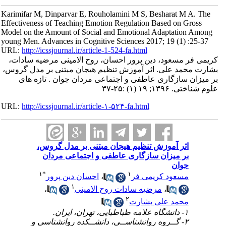
Karimifar M, Dinparvar E, Rouholamini M S, Besharat M A. The
Effectiveness of Teaching Emotion Regulation Based on Gross
Model on the Amount of Social and Emotional Adaptation Among
young Men. Advances in Cognitive Sciences 2017; 19 (1) :25-37
URL:
http://icssjournal.ir/article-1-524-fa.html
کریمی فر مسعود، دین پرور احسان، روح الامینی مرضیه سادات،
بشارت محمد علی. اثر آموزش تنظیم هیجان مبتنی بر مدل گروس،
بر میزان سازگاری عاطفی و اجتماعی مردان جوان . تازه های
علوم شناختی. ۱۳۹۶; ۱۹ (۱) :۲۵-۳۷
URL:
http://icssjournal.ir/article-۱-۵۲۴-fa.html
اثر آموزش تنظیم هیجان مبتنی بر مدل گروس،
بر میزان سازگاری عاطفی و اجتماعی مردان
جوان
۱
*
۱
مسعود کریمی فر
،
احسان دین پرور
۱
،
مرضیه سادات روح الامینی
،
۲
محمد علی بشارت
۱- دانشگاه علامه طباطبایی، تهران، ایران.
۲- گــروه روانشناســی، دانشــکده روانشناسی و