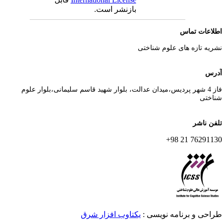
بازنشر است.
لاعات تماس
ریه تازه های علوم شناختی
رس
فاز 4 شهر پردیس،میدان عدالت، بلوار شهید قاسم سلیمانی،بلوار علوم
اختی
فن ناشر
76291130 21 
احی و برنامه نویسی :
یکتاوب افزار شرق