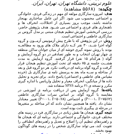
علوم تربیتی، دانشگاه تهران، تهران، ایران.
چکیده:
(۵۵۶۸ مشاهده)
هدف
: امروزه سازگاری مولفه ای مهم در زندگی فردی، خانوادگی
و اجتماعی محسوب می شود. اگر این عامل ساختاری بهنجار
نداشته باشد، موجب بروز بسیاری از اختلالات، انحراف ها و
ناهنجاری های فردی و اجتماعی می شــود. هدف پژوهش حاضر،
بررسی اثربخشی آموزش تنظیم هیجان مبتنی بر مدل گروس بر
سازگاری عاطفی و اجتماعی است.
روش
: در این پژوهش که با طرح پیش آزمونپس آزمــون و گروه
گواه اجرا شــد، ۳۰ نفر کــه دارای ملاک های ورود به مطالعــه
بودند با روش نمونه گیری خوشه ای از میان جوانان ساکن منطقه
ی چهار تهران انتخاب و به طور تصادفی در دو گروه آزمایش و
گواه ( هرکدام ۱۵ نفر) قرار گرفتند. گروه آزمایش به مدت
هشــت جلسه ی ۷۵ دقیقه ای تحت آموزش تنظیم هیجان قرار
گرفت و گروه گواه برنامه ای دریافت نکرد. هر دو گروه قبل و بعد
از مداخله و ســه ماه بعد به پرسش نامه ی سازگاری بل (خرده
مقیاس های عاطفی و اجتماعی) پاسخ دادند. برای تجزیه و تحلیل
داده ها از میانگین، انحراف معیار و تحلیل واریانس با اندازه گیری
مکرر و نسخه ی ۲۱ برنامه SPSS ستفاده شد.
یافته ها
: گروه آزمایش پس از دریافت برنامه ی آموزشی در
مقایسه با گروه گواه، بر اساس نمرات سازگاری عاطفی
(P<۰۰۱، F=۷۵/۶۲) و اجتماعی (P<۰۰۱، F=۵۰/۶۸) تغییر معنادار
نشان داد. یافته ها همچنین نشان دادند که اثر مداخله بر متغیرها
در مرحله ی پیگیری ثابت بوده است.
نتیجه گیری
: هیجان ها نقش زیادی در سازگاری فرد در زمینه های
مختلف فردی، خانوادگی و اجتماعی دارند. برنامه ای که هیجان ها
و راهبردهای تنظیم آن را اصلاح و تعدیل و راهبردهای انطباقی را
تقویت کند، می تواند سازگاری شخص را در زمینه های گوناگون
بهبود بخشد.