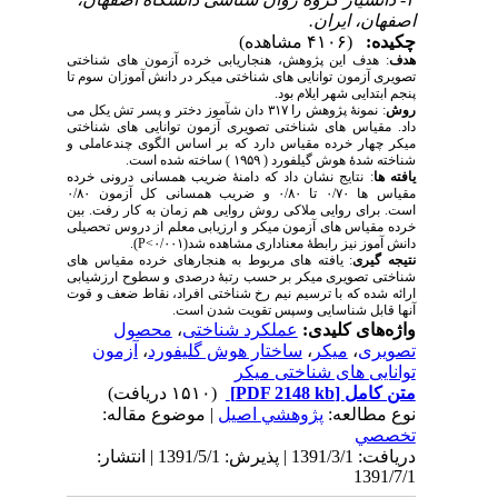
اصفهان، ایران.
چکیده:
(۴۱۰۶ مشاهده)
هدف
: هدف این پژوهش، هنجاریابی خرده آزمون های شناختی
تصویری آزمون توانایی های شناختی میکر در دانش آموزان سوم تا
پنجم ابتدایی شهر ایلام بود.
روش
: نمونۀ پژوهش را ۳۱۷ دان شآموز دختر و پسر تش یکل می
داد. مقیاس های شناختی تصویری آزمون توانایی های شناختی
میکر چهار خرده مقیاس دارد که بر اساس الگوی چندعاملی و
شناخته شدۀ هوش گیلفورد ( ۱۹۵۹ ) ساخته شده است.
یافته ها
: نتایج نشان داد که دامنۀ ضریب همسانی درونی خرده
مقیاس ها ۰/۷۰ تا ۰/۸۰ و ضریب همسانی کل آزمون ۰/۸۰
است. برای روایی ملاکی روش روایی هم زمان به کار رفت. بین
خرده مقیاس های آزمون میکر و ارزیابی معلم از دروس تحصیلی
دانش آموز نیز رابطۀ معناداری مشاهده شد(P<۰/۰۰۱).
نتیجه گیری
: یافته های مربوط به هنجارهای خرده مقیاس های
شناختی تصویری میکر بر حسب رتبۀ درصدی و سطوح ارزشیابی
ارائه شده که با ترسیم نیم رخ شناختی افراد، نقاط ضعف و قوت
آنها قابل شناسایی وسپس تقویت شدن است.
واژه‌های کلیدی:
عملکرد شناختی
،
محصول
تصویری
،
میکر
،
ساختار هوش گلیفورد
،
آزمون
توانایی های شناختی میکر
متن کامل
[PDF 2148 kb]
(۱۵۱۰ دریافت)
نوع مطالعه:
پژوهشي اصیل
| موضوع مقاله:
تخصصي
دریافت: 1391/3/1 | پذیرش: 1391/5/1 | انتشار:
1391/7/1