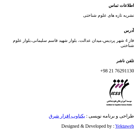
لاعات تماس
ریه تازه های علوم شناختی
رس
فاز 4 شهر پردیس،میدان عدالت، بلوار شهید قاسم سلیمانی،بلوار علوم
اختی
فن ناشر
76291130 21 
احی و برنامه نویسی :
یکتاوب افزار شرق
Designed & Developed by :
Yektaw