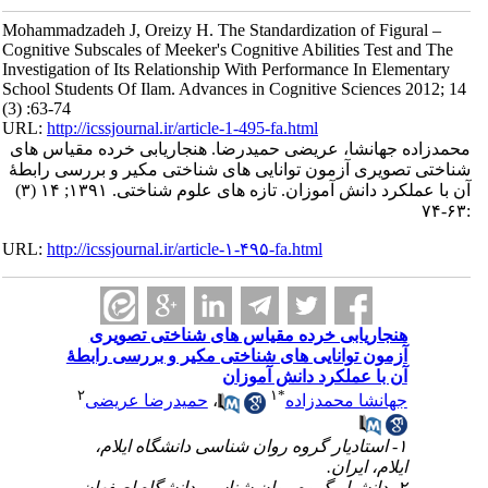
Mohammadzadeh J, Oreizy H. The Standardization of Figural –
Cognitive Subscales of Meeker's Cognitive Abilities Test and The
Investigation of Its Relationship With Performance In Elementary
School Students Of Ilam. Advances in Cognitive Sciences 2012; 14
(3) :63-74
URL:
http://icssjournal.ir/article-1-495-fa.html
محمدزاده جهانشا، عریضی حمیدرضا. هنجاریابی خرده مقیاس های
شناختی تصویری آزمون توانایی های شناختی مکیر و بررسی رابطۀ
آن با عملکرد دانش آموزان. تازه های علوم شناختی. ۱۳۹۱; ۱۴ (۳)
:۶۳-۷۴
URL:
http://icssjournal.ir/article-۱-۴۹۵-fa.html
هنجاریابی خرده مقیاس های شناختی تصویری
آزمون توانایی های شناختی مکیر و بررسی رابطۀ
آن با عملکرد دانش آموزان
۲
۱
*
جهانشا محمدزاده
،
حمیدرضا عریضی
۱- استادیار گروه روان شناسی دانشگاه ایلام،
ایلام، ایران.
۲- دانشیار گروه روان شناسی دانشگاه اصفهان،