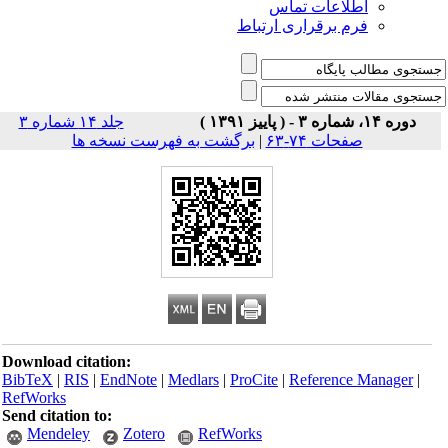
اطلاعات تماس
فرم برقراری ارتباط
دوره ۱۴، شماره ۳ - ( پاییز ۱۳۹۱ )
جلد ۱۴ شماره ۳
صفحات ۷۴-۶۳
|
برگشت به فهرست نسخه ها
Download citation:
BibTeX
|
RIS
|
EndNote
|
Medlars
|
ProCite
|
Reference Manager
|
RefWorks
Send citation to:
Mendeley
Zotero
RefWorks