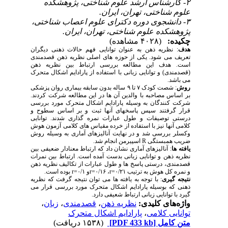
۲- کارشناس ارشد علوم شناختی، پژوهشکده
علوم شناختی، تهران، ایران.
۳- دانشجوی دوره دکترای علوم اعصاب شناختی،
پژوهشکده علوم شناختی، تهران، ایران.
چکیده:
(۴۰۲۸ مشاهده)
هدف
: نظریه ذهن به عنوان توانایی فهم حالات ذهنی دیگران
تعریف می شود. یکی از حوزه های اصلی نظریه ذهن قصدمندی
است. هدف این مطالعه بررسی ارتباط بین نظریه ذهن
(قصدمندی) و توانایی زبانی با استفاده از پارادایم اشکال متحرک
می باشد.
روش
: شصت کودک ۷ تا ۹ ساله بدون سابقه بیماری روان پزشکی
بر اساس مصاحبه با والدین آن ها در این مطالعه شرکت کردند.
شرکت کنندگان به وسیله پارادایم اشکال متحرک مورد بررسی
قرار گرفتند سپس پاسخهای آنها ثبت و بر اساس سطوح و
درستی توصیفات و طول عبارات نمره گذاری شدند. توانایی
کلامی آنها نیز با استفاده از خرده مقیاس های کلامی آزمون هوش
وکسلر بررسی شد و در نهایت آنالیزهای آماری به وسیله روش
ضریب همبستگی
R
اسپیرمن انجام شد.
یافته ها
: آنالیزهای آماری نشان داد که ارتباط معنادار ضعیفی بین
نظریه ذهن و توانایی زبانی بدست آمده است. ارتباط بین نمرات
قصدمندی، درستی پاسخ ها و طول عبارات از تکالیف نظریه ذهن
و نمره کل هوش به ترتیب
r=۰/۲۱
،
r=۰/۱۶
و
r=۰/۱
بوده است.
نتیجه گیری
: با توجه به یافته ها می توان نتیجه گرفت که نظریه
ذهنی که بوسیله پارادایم اشکال متحرک مورد بررسی قرار می
گیرد با توانایی زبانی ارتباط شعیفی دارد
.
واژه‌های کلیدی:
نظریه ذهن
،
قصدمندی
،
زبان
،
توانایی کلامی
،
پارادایم اشکال متحرک
متن کامل
[PDF 433 kb]
(۱۵۳۸ دریافت)