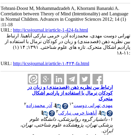
Tehrani-Doost M, Mohammadzadeh A, Khorrami Banaraki A.
Correlation between Theory of Mind (Intentionality) and Language
in Normal Children. Advances in Cognitive Sciences 2012; 14 (1)
:11-18
URL:
http://icssjournal.ir/article-1-424-fa.html
تهرانی دوست مهدی، محمدزاده آذر، خرمی نبارکی آناهیتا. ارتباط
بین نظریه ذهن (قصدمندی) و زبان در کودکان نرمال با استفاده از
پارادیم اشکال متحرک. تازه های علوم شناختی. ۱۳۹۱; ۱۴ (۱)
:۱۱-۱۸
URL:
http://icssjournal.ir/article-۱-۴۲۴-fa.html
ارتباط بین نظریه ذهن (قصدمندی) و زبان در
کودکان نرمال با استفاده از پارادیم اشکال
متحرک
۲
۱
*
مهدی تهرانی دوست
،
آذر محمدزاده
۳
،
آناهیتا خرمی نبارکی
۱- دانشیار گروه روانپزشکی، دانشگاه علوم
پزشکی تهران، پژوهشکده علوم شناختی، تهران،
ایران.