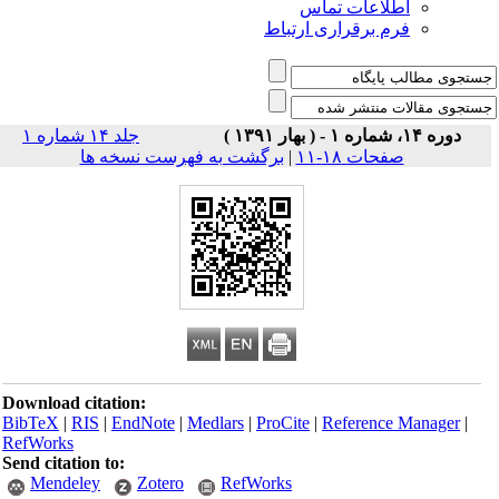
اطلاعات تماس
فرم برقراری ارتباط
دوره ۱۴، شماره ۱ - ( بهار ۱۳۹۱ )
جلد ۱۴ شماره ۱
صفحات ۱۸-۱۱
|
برگشت به فهرست نسخه ها
Download citation:
BibTeX
|
RIS
|
EndNote
|
Medlars
|
ProCite
|
Reference Manager
|
RefWorks
Send citation to:
Mendeley
Zotero
RefWorks