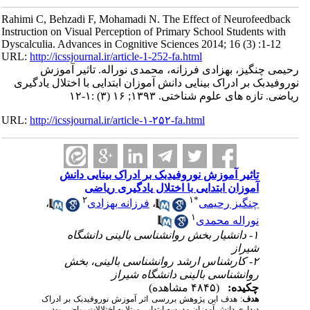
Rahimi C, Behzadi F, Mohamadi N. The Effect of Neurofeedback
Instruction on Visual Perception of Primary School Students with
Dyscalculia. Advances in Cognitive Sciences 2014; 16 (3) :1-12
URL:
http://icssjournal.ir/article-1-252-fa.html
رحیمی چنگیز، بهزادی فرزانه، محمدی نوراله. تاثیر آموزش
نوروفیدبک بر ادراک بینایی دانش آموزان ابتدایی با اختلال یادگیری
ریاضی. تازه های علوم شناختی. ۱۳۹۳; ۱۶ (۳) :۱-۱۲
URL:
http://icssjournal.ir/article-۱-۲۵۲-fa.html
تاثیر آموزش نوروفیدبک بر ادراک بینایی دانش
آموزان ابتدایی با اختلال یادگیری ریاضی
۲
۱
*
چنگیز رحیمی
،
فرزانه بهزادی
،
۱
نوراله محمدی
۱- دانشیار بخش روانشناسی بالینی دانشگاه
شیراز
۲- کارشناس ارشد روانشناسی بالینی، بخش
روانشناسی بالینی دانشگاه شیراز
چکیده:
(۴۸۴۵ مشاهده)
هدف
: هدف این پژوهش بررسی اثر آموزش نوروفیدبک بر ادراک
دیداری دانش آموزان مدرسه ابتدایی مبتلا به اختلالات ریاضی بود.