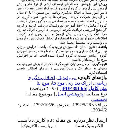
روش
: این پژوهش، مطالعه
ای نیمه آزمایشی از نوع طرح پیش
آزمون، پس آزمون با گروه آزمون و گروه گواه است. تعداد ۲۰ نفر
دانش آموز مبتلا به اختلال یادگیری ریاضی بین سنین ۱۰ تا ۱۲ سال
در آزمایش شرکت کردند. آزمودنی ها به شیوه نمونه گیری در
دسترس انتخاب شده و به طور تصادفی در دو گروه قرار گرفتند.
گروه آزمایش (n=۱۰)
آموزش نوروفیدبک دریافت کردند و گروه
گواه
هیچ آموزشی دریافت نکردند
. آزمودنی ها آزمون ادراک دیداری
فراستیگ را در مراحل پیش آزمون و پس آزمون اجرا کردند.
اطلاعات جمع آوری شده با استفاده از تحلیل کوواریانس و آزمون
تی وابسته و
تی مستقل تحلیل شد.
یافته‌ها:
نتایج نشان داد آموزش نوروفیدبک باعث افزایش میزان
توانایی ادراک دیداری و همچنین سرکوب امواج تتا در دانش آموزان
گروه آزمایش نسبت به گروه کنترل شده است، اما در افزایش
موج بتا اثر معنادار نداشت.
نتیجه‌گیری
: در کل می
توان نتیجه گرفت که از آموزش نوروفیدبک
می­توان به عنوان یک راهبرد آموزشی در درمان اختلال ریاضی
استفاده کرد.
واژه‌های کلیدی:
نوروفیدبک
،
اختلال یادگیری
ریاضی
،
ادراک دیداری
،
موج تتا
،
موج بتا
متن کامل
[PDF 391 kb]
(۴۰۹۰ دریافت)
نوع مطالعه:
پژوهشي اصیل
| موضوع مقاله:
تخصصي
دریافت: 1392/5/26 | پذیرش: 1392/10/26 | انتشار:
1393/4/2
ارسال نظر درباره این مقاله : نام کاربری یا پست
الکترونیک شما: