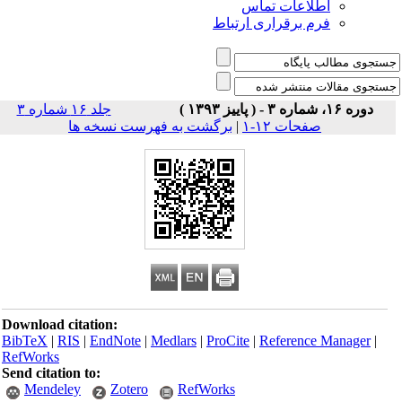
اطلاعات تماس
فرم برقراری ارتباط
دوره ۱۶، شماره ۳ - ( پاییز ۱۳۹۳ )
جلد ۱۶ شماره ۳
صفحات ۱۲-۱
|
برگشت به فهرست نسخه ها
Download citation:
BibTeX
|
RIS
|
EndNote
|
Medlars
|
ProCite
|
Reference Manager
|
RefWorks
Send citation to:
Mendeley
Zotero
RefWorks