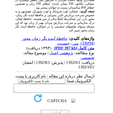
عملکرد تکالیف
PM
نشان دادند). خطای
PM
زنان و همچنین
خطای
RM
سالمندان نسبت به جوانان بیشتر بود.
نتیجه­ گیری:
عملکرد لوب فرونتال و لوب تمپورال، هوش­بهر و به
خصوص سرعت پردازش تأثیر بسزایی بر حافظۀ آینده­ نگر زمان­
محور دارد. این عملکردها کاملاً متأثر از سن هستند. حافظۀ فعال،
درک سازمانی و سرعت پردازش مردان بهتر از زنان بود که این
مسئله می­تواند تفاوت­های جنسیتی را در عملکرد حافظۀ آینده­ نگر
زمان­ محور تبیین کند.
واژه‌های کلیدی:
حافظۀ آینده­ نگر زمان محور
(TBPM)
،
سن
،
جنسیت
متن کامل
[PDF 397 kb]
(۱۳۹۴ دریافت)
نوع مطالعه:
پژوهشي اصیل
| موضوع مقاله:
تخصصي
دریافت: 1392/6/1 | پذیرش: 1392/8/1 | انتشار:
1392/10/1
ارسال نظر درباره این مقاله : نام کاربری یا پست
الکترونیک شما: