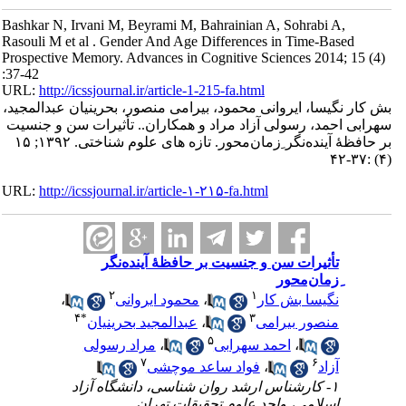
Bashkar N, Irvani M, Beyrami M, Bahrainian A, Sohrabi A,
Rasouli M et al . Gender And Age Differences in Time-Based
Prospective Memory. Advances in Cognitive Sciences 2014; 15 (4)
:37-42
URL:
http://icssjournal.ir/article-1-215-fa.html
بش کار نگیسا، ایروانی محمود، بیرامی منصور، بحرینیان عبدالمجید،
سهرابی احمد، رسولی آزاد مراد و همکاران.. تأثیرات سن و جنسیت
بر حافظۀ آینده‌نگر ِزمان‌محور. تازه های علوم شناختی. ۱۳۹۲; ۱۵
(۴) :۳۷-۴۲
URL:
http://icssjournal.ir/article-۱-۲۱۵-fa.html
تأثیرات سن و جنسیت بر حافظۀ آینده‌نگر
ِزمان‌محور
۲
۱
نگیسا بش کار
،
محمود ایروانی
،
۴
*
۳
منصور بیرامی
،
عبدالمجید بحرینیان
۵
،
احمد سهرابی
،
مراد رسولی
۷
۶
آزاد
،
فواد ساعد موچشی
۱- کارشناس ارشد روان شناسی، دانشگاه آزاد
اسلامی، واحد علوم تحقیقات تهران