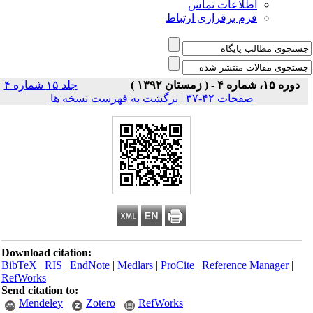
اطلاعات تماس
فرم برقراری ارتباط
دوره ۱۵، شماره ۴ - ( زمستان ۱۳۹۲ )
جلد ۱۵ شماره ۴
صفحات ۴۲-۳۷
|
برگشت به فهرست نسخه ها
Download citation:
BibTeX
|
RIS
|
EndNote
|
Medlars
|
ProCite
|
Reference Manager
|
RefWorks
Send citation to:
Mendeley
Zotero
RefWorks