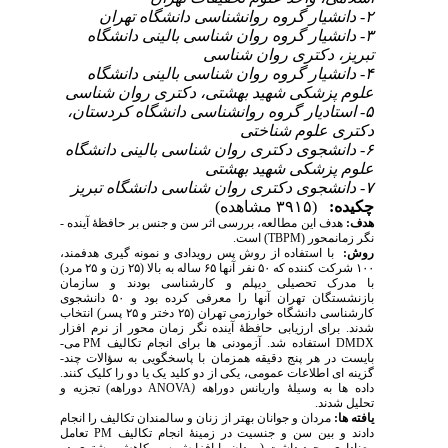
۲- دانشیار گروه روانشناسی دانشگاه تهران
۳- دانشیار گروه روان شناسی بالینی دانشگاه
تبریز، دکتری روان شناسی
۴- دانشیار گروه روان شناسی بالینی دانشگاه
علوم پزشکی شهید بهشتی، دکتری روان شناسی
۵- استادیار گروه روانشناسی دانشگاه کردستان،
دکتری علوم شناختی
۶- دانشجوی دکتری روان شناسی بالینی دانشگاه
علوم پزشکی شهید بهشتی
۷- دانشجوی دکتری روان شناسی دانشگاه تبریز
چکیده:
(۳۹۱۵ مشاهده)
هدف:
هدف این مطالعه، بررسی اثر سن و جنس بر حافظۀ آینده ­
نگر زمان­محور (
TBPM
) است.
روش:
با استفاده از روش پس ­رویدادی و نمونه ­گیری هدفمند،
۱۰۰ شرکت­ کننده که ۵۰ نفر آنها ۶۵ ساله به بالا (۲۵ زن و ۲۵ مرد)
با مدرک تحصیلی دیپلم و کارشناسی بودند و سازمان
بازنشستگان تهران آنها را معرفی کرده بود و ۵۰ دانشجوی
کارشناسی دانشگاه خوارزمی تهران (۲۵ دختر و ۲۵ پسر) انتخاب
شدند. برای ارزیابی حافظۀ آینده ­نگر زمان­ محور از نرم ­افزار
DMDX
استفاده شد. آزمودنی­ ها برای انجام تکالیف
PM
می­
بایست در هر پنج دقیقه هم­زمان با پاسخ­گویی به سؤالات چند­
گزینه ­ای اطلاعات عمومی، یکی از دو کلید یک یا دو را کلیک کنند.
داده ­ها به وسیلۀ واریانس دوراهه
(
ANOVA
دوراهه) تجزیه و
تحلیل شدند.
یافته­ ها:
مردان و جوانان بهتر از زنان و سالمندان تکالیف را انجام
دادند و بین سن و جنسیت در زمینۀ انجام تکالیف
PM
تعامل
معناداری وجود داشت (مردان با افزایش سن کاهش بیشتری در