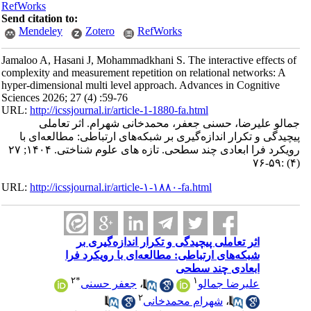
RefWorks
Send citation to:
Mendeley
Zotero
RefWorks
Jamaloo A, Hasani J, Mohammadkhani S. The interactive effects of
complexity and measurement repetition on relational networks: A
hyper-dimensional multi level approach. Advances in Cognitive
Sciences 2026; 27 (4) :59-76
URL:
http://icssjournal.ir/article-1-1880-fa.html
جمالو علیرضا، حسنی جعفر، محمدخانی شهرام. اثر تعاملی
پیچیدگی و تکرار اندازه‌گیری بر شبکه‌‌های ارتباطی: مطالعه‌ای با
رویکرد فرا ابعادی چند سطحی. تازه های علوم شناختی. ۱۴۰۴; ۲۷
(۴) :۵۹-۷۶
URL:
http://icssjournal.ir/article-۱-۱۸۸۰-fa.html
اثر تعاملی پیچیدگی و تکرار اندازه‌گیری بر
شبکه‌‌های ارتباطی: مطالعه‌ای با رویکرد فرا
ابعادی چند سطحی
۲
*
۱
علیرضا جمالو
،
جعفر حسنی
۲
،
شهرام محمدخانی