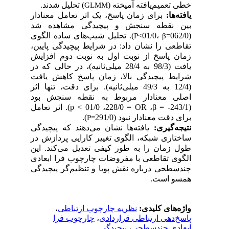
خطی تعمیم
یافته آمیخته (
) تحلیل شدند.
GLMM
یافته
ها:
برای زمان پاسخ، یک اثر تعامل معنادار
بین نقطه سنجش و پیچیدگی مشاهده شد
(
062/0
،01/0
). تحلیل شیب
های ساده الگوی
P
>
β
=
تقاطعی را نشان داد: در شرایط پیچیدگی پایین،
زمان پاسخ از نوبت اول به نوبت دوم افزایش
یافت (98/3 به 28/4 میلی
ثانیه)، در حالی ­که در
شرایط پیچیدگی بالا، زمان پاسخ کاهش یافت
(12/4
به 49/3
میلی
ثانیه). برای دقت، تنها اثر
اصلی معنادار مربوط به نقطه سنجش بود
(243/1- =
β
،
OR
= 228/0، 01/0 >
p
). اثر تعامل
برای دقت معنادار نبود (291/0
).
P
=
نتیجه
گیری:
یافته
ها نشان می
دهند که پیچیدگی
ساختاری شبکه، الگوی تغییر کارایی پردازش در
طول زمان را به
طور کیفی تعدیل می
کند. این
الگوی تقاطعی با مفروضات چارچوب فرا ابعادی
چندسطحی درباره نقش پویا و تنظیم
گر پیچیدگی
همسو است.
واژه‌های کلیدی:
نظریه چارچوب ارتباطی
،
پاسخ‌دهی ارتباطی قراردادی
،
چارچوب فرا
ابعادی چندسطحی
،
پیچیدگی