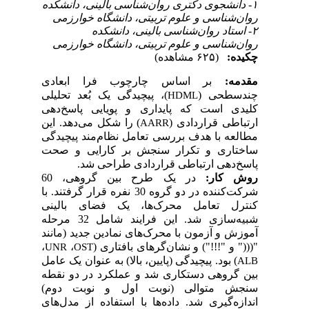
۱- دانشجوی دکتری روان‌شناسی بالینی، دانشکده
روان‌شناسی و علوم تربیتی، دانشگاه خوارزمی
۲- استاد روان‌شناسی بالینی، دانشکده
روان‌شناسی و علوم تربیتی، دانشگاه خوارزمی
چکیده:
(۶۲۵ مشاهده)
مقدمه:
بر اساس چارچوب فرا ابعادی
چندسطحی (
)، پیچیدگی یک بُعد تحلیلی
HDML
کلیدی است که پایداری و پویایی پاسخ‌دهی
ارتباطی قراردادی (
) را شکل می
دهد. این
AARR
مطالعه با هدف بررسی تعامل نظام
مند پیچیدگی
ساختاری و تکرار سنجش بر کارایی و صحت
پاسخ‌دهی ارتباطی قراردادی طراحی شد.
روش کار
:
در یک طرح بین گروهی،
60
شرکت
کننده در دو گروه 30 نفره قرار گرفتند. با
کنترل تعامل محرک
ها، یک فضای بالینی
شبیه
سازی شد. این فرایند شامل 32 مرحله
آموزش و آزمون با محرک
های نمادین جدید (مانند
"(((" و "!!!") و نشان‌گر
های بافتاری (
،
،
UNR
OST
) بود. پیچیدگی (پایین، بالا) به
عنوان یک عامل
ALB
بین گروهی دستکاری شد و عملکرد در دو نقطه
سنجش متوالی (نوبت اول و نوبت دوم)
اندازه
گیری شد. داده
ها با استفاده از مدل
های