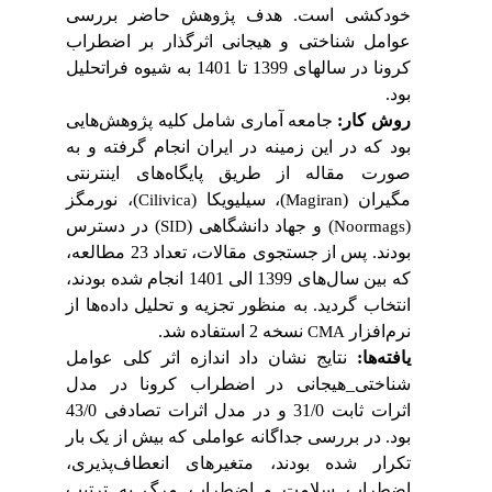
خودکشی است.
هدف پژوهش حاضر بررسی
عوامل شناختی و هیجانی اثرگذار بر اضطراب
کرونا در سال­های 1399 تا 1401 به شیوه فراتحلیل
بود.
روش کار:
جامعه آماری شامل کلیه پژوهش
هایی
بود که در این زمینه در ایران انجام گرفته و به
صورت مقاله از طریق پایگاه
های اینترنتی
مگیران (
)، سیلیویکا (
)، نورمگز
Cilivica
Magiran
(
) و جهاد دانشگاهی (
) در دسترس
SID
Noormags
بودند. پس از جستجوی مقالات، تعداد 23 مطالعه،
که بین سال
های 1399 الی 1401 انجام شده بودند،
انتخاب
گردید. به ‌منظور تجزیه ‌و تحلیل داده‌ها از
نرم‌افزار
نسخه 2 استفاده شد.
CMA
یافته
ها:
نتایج نشان داد اندازه اثر کلی عوامل
شناختی
_
هیجانی در اضطراب کرونا در مدل
اثرات ثابت 31/0 و در مدل اثرات تصادفی 43/0
بود. در بررسی جداگانه عواملی که بیش از یک بار
تکرار شده بودند، متغیرهای انعطاف‌پذیری،
اضطراب سلامت و اضطراب مرگ به ترتیب