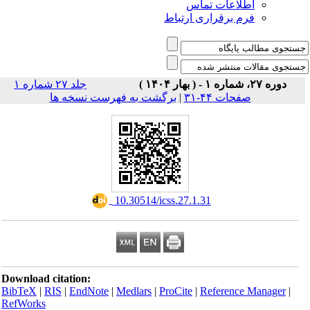
اطلاعات تماس
فرم برقراری ارتباط
دوره ۲۷، شماره ۱ - ( بهار ۱۴۰۴ )
جلد ۲۷ شماره ۱
صفحات ۴۴-۳۱
|
برگشت به فهرست نسخه ها
‎ 10.30514/icss.27.1.31
Download citation:
BibTeX
|
RIS
|
EndNote
|
Medlars
|
ProCite
|
Reference Manager
|
RefWorks