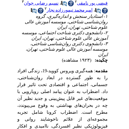
۳
۲
فیضی پور نامقی
،
نسیم رضایی جوان
۲
،
امیرمحمد تیمورزاده نجار
۱- استادیار سنجش و اندازه‌گیری، گروه
روان‌شناسی شناختی، موسسه آموزش عالی
علوم شناختی، تهران، ایران
۲- دانشجوی دکتری شناخت اجتماعی، موسسه
آموزش عالی علوم شناختی، تهران، ایران
۳- دانشجوی دکتری روان‌شناسی شناختی،
موسسه آموزش عالی علوم شناختی، تهران،
ایران
چکیده:
(۱۹۲۳ مشاهده)
مقدمه
:
همه
گیری ویروس کووید-19، زندگی افراد
را به طور گسترده در ابعاد روان
شناختی،
جسمانی، اجتماعی و اقتصادی تحت تاثیر قرار
داد. اضطراب به عنوان پیامد اصلی رویارویی با
موقعیت
های غیر قابل پیش
بینی و جدید نظیر آن
چه در بحران
های بهداشتی به وقوع می
پیوندد،
مطرح است. اضطراب کرونا شامل تجربه
مجموعه
ای از علائم ناخوشایند روانی و
فیزیولوژیکی نظیر افسردگی، ناامیدی و افکار