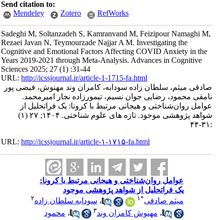
Send citation to:
Mendeley
Zotero
RefWorks
Sadeghi M, Soltanzadeh S, Kamranvand M, Feizipour Namaghi M,
Rezaei Javan N, Teymourzade Najjar A M. Investigating the
Cognitive and Emotional Factors Affecting COVID Anxiety in the
Years 2019-2021 through Meta-Analysis. Advances in Cognitive
Sciences 2025; 27 (1) :31-44
URL:
http://icssjournal.ir/article-1-1715-fa.html
صادقی میثم، سلطان زاده سودابه، کامران وند مهنوش، فیضی پور
نامقی محمود، رضایی جوان نسیم، تیمورزاده نجار امیرمحمد.
عوامل روان‌شناختی و هیجانی مرتبط با کرونا: یک فراتحلیل از
شواهد پژوهشی موجود. تازه های علوم شناختی. ۱۴۰۴; ۲۷ (۱)
:۳۱-۴۴
URL:
http://icssjournal.ir/article-۱-۱۷۱۵-fa.html
عوامل روان‌شناختی و هیجانی مرتبط با کرونا:
یک فراتحلیل از شواهد پژوهشی موجود
۲
۱
*
میثم صادقی
،
سودابه سلطان زاده
۳
،
مهنوش کامران وند
،
محمود