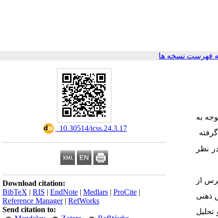
 فهرست نسخه ها
وجه به
‎ 10.30514/icss.24.3.17
رفته ­
ر نظر
دسترس از
Download citation:
BibTeX
|
RIS
|
EndNote
|
Medlars
|
ProCite
|
 ذهنی
Reference Manager
|
RefWorks
Send citation to:
 تحلیل