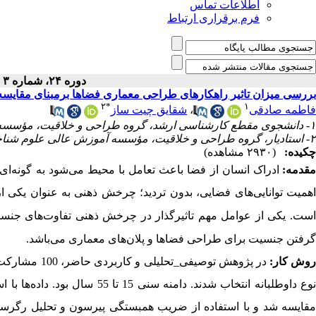
اطلاعات تماس
فرم برقراری ارتباط
دوره ۲۴، شماره ۳ - ( پاییز ۱۴۰۱ )
بررسی میزان تاثیر راهکارهای طراحی معماری فضاها برمبنای مقایسه
۲
*
۱
فاطمه صادقی
،
شقایق چیت ساز
۱- دانشجوی مقطع کارشناسی ارشد، گروه طراحی و خلاقیت، مؤسسه آموزش عالی علوم شناختی، تهران، ایران
۲- استادیار، گروه طراحی و خلاقیت، مؤسسه آموزش عالی علوم شناختی، تهران، ایران
چکیده:
(۲۹۳۰ مشاهده)
قدمه:
ادراک انسان از فضا باعث تعامل با محیط می­‌شود به گونه‌­ای
همیت توانایی­‌های فضایی، بدون تردید؛ چرخش ذهنی به عنوان یکی ا
ست
.
یکی از عوامل مهم تاثیر­گذار در چرخش ذهنی تفاوت
های جنسی
گرفتن جنسیت برای طراحی فضاها و پلان­‌های معماری می­‌باشد.
وش­ کار:
در پژوهش توصیفی_تحلیلی و کاربردی حاضر، 100
مشارکت‌­
وع داوطلبانه انتخاب شدند. دامنه سنی 15 تا 55 سال بود. د
اده­‌ها
با ا
قایسه شد و با استفاده از ضریب همبستگی پیرسون و تحلیل رگرسیون چ