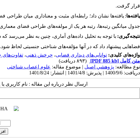
قرار گرفت.
افته‌­ها
یافته­‌ها نشان داد
؛
رابطه‌­ای مثبت و معناداری میان طراحی فض
:
جدول میانگین رتبه­‌ها، رتبه هر یک از مولفه‌­های
طراحی فضای معماری 
تیجه­‌گیری:
با توجه به تحلیل داده
های آماری، چنین به نظر می
رسد که د
فضاهایی پیشنهاد داد که در آنها مؤلفه
های شناختی جنسیتی لحاظ شود
.
واژه‌های کلیدی:
توانایی‌های دیداری فضایی
،
چرخش ذهنی
،
تفاوت‌های 
متن کامل
[PDF 885 kb]
(۸۹۳ دریافت)
نوع مطالعه:
پژوهشي اصیل
| موضوع مقاله:
علوم اعصاب شناختی
دریافت: 1400/9/6 | پذیرش: 1401/4/8 | انتشار: 1401/8/24
ارسال نظر درباره این مقاله : نام کاربری ی