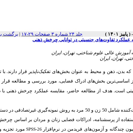
جلد ۲۴ شماره ۳ صفحات ۲۹-۱۷
|
برگشت به
 عملکرد تفاوت‌های جنسیتی در توانایی چرخش ذهنی
 که بدن،
ذهن و محیط به عنوان بخش­‌های تفکیک‌­ناپذیر قرار دارند.
با
ت
ز اساسی­‌ترین بخش
های ادراک فضایی، مورد بررسی و مطالعه قرار گ
تی است.
هدف از مطالعه
حاضر، مقایسه­ عملکرد چرخش ذهنی با د
کننده
شامل 50 زن و 50 مرد به روش نمونه­‌گیری غیرتصادفی در 
ستفاده از پرسشنامه، ادراکات فضایی زنان و مردان بر اساس چرخش
ندگانه و آزمون­‌های فریدمن در نرم‌­ا­­فزار
مورد تجزیه و
SPSS-26