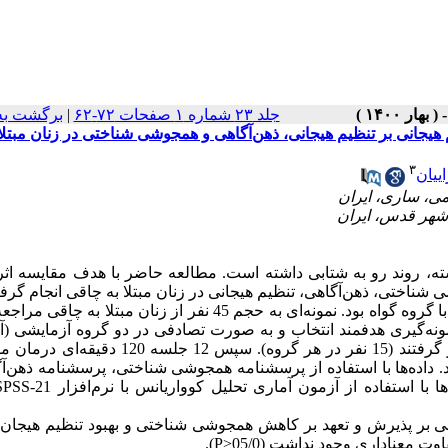
جلد ۲۳ شماره ۱ صفحات ۷۲-۶۲
|
برگشت به
یجانی بر تنظیم هیجانی، ذهن‌آگاهی و همجوشی شناختی در زنان مبتلا 
۳
ییان
ه، روند رو به شتابی داشته است. مطالعه حاضر با هدف مقایسه اث
 شناختی، ذهن‏‌آگاهی، تنظیم هیجانی در زنان مبتلا به چاقی انجام گرف
آزمون با گروه گواه بود. نمونه‌­ای به حجم 45 نفر از زنان مبتلا به چاق
ونه­‌گیری هدفمند انتخاب و
به صورت تصادفی
در دو گروه آزمایشی (
تنظیم هیجان و درمان مبتنی بر پذیرش و تعهد) و یک گروه گواه قرار گرفتند (15 نفر در هر گروه). سپس 2
 داده­‌ها با استفاده از پرسشنامه همجوشی شناختی، پرسشنامه ذهن‌­آ
با استفاده از آزمون آماری تحلیل کوواریانس با نرم­‌افزار
SPSS-21
ی بر پذیرش و تعهد بر کاهش همجوشی شناختی و بهبود تنظیم هیجان 
تفاوت معناداری وجود
نداشت
(05/0
<
P
).