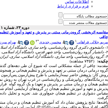
اطلاعات تماس
فرم برقراری ارتباط
دوره ۲۳، شماره ۱ - ( بهار ۱۴۰۰ )
مقایسه اثربخشی گروه‌درمانی مبتنی بر پذیرش و تعهد و آموزش تنظیم ه
چاقی
۲
*
۱
مریم جلالی فراهانی
،
محسن جدیدی
،
بهرام میرزا
۱- دانشجوی دکتری گروه روان‌شناسی، واحد ساری، دانشگاه آزاد اسلامی، ساری، ایران
۲- دانشیار گروه روان‌شناسی، واحد شهر قدس، دانشگاه آزاد اسلامی، شهر قدس، ایران
۳- گروه روان‌شناسی، واحد ساری، دانشگاه آزاد اسلامی، ساری، ایران
چکیده:
(۷۳۵۲ مشاهده)
قدمه:
چاقی از جمله
مشکلاتی است که شیوع آن طی دهه­‌های گذشت
گروه‏ درمانی درمان مبتنی بر تعهد و پذیرش و تنظیم هیجانی بر همجوشی
وش‌ کار:
پژوهش حاضر نیمه
آزمایشی با طرح پیش
آزمون
_
پس
ه درمانگاه­‌های روان­پزشکی و روان­‌شناسی در غرب تهران به روش نم
پذیرش و تعهد و آموزش تنظیم هیجان در گروه‌­های آزمایشی انجام شد.
قیاس دشواری در تنظیم هیجان جمع‌­آوری شد. تجزیه و تحلیل داده‌ها 
گرفت.
یافته‌ها:
نتایج پژوهش نشان داد که آموزش تنظیم هیجان و درمان مبتن
آگاهی افراد مبتلا به چاقی موثر است (05/0
>
P
). اما بین این دو درمان 