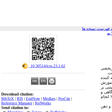
 فهرست نسخه ها
به
‎ 10.30514/icss.23.1.62
ربخشی
ت.
ی مراجعه کننده
آموزش
1 جلسه 120 دقیقه‌­ای درمان مبتنی بر
گاهی و
Download citation:
انجام
BibTeX
|
RIS
|
EndNote
|
Medlars
|
ProCite
|
Reference Manager
|
RefWorks
و ذهن
Send citation to: