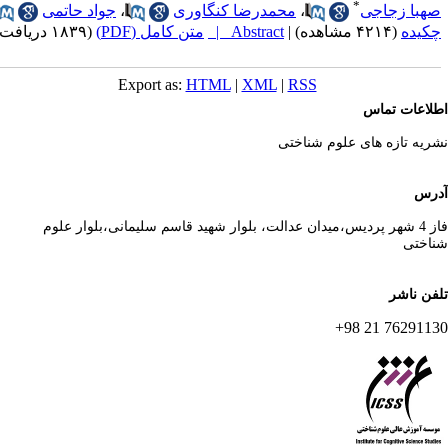
*
هبا زجاجی
،
محمدرضا کنگاوری
،
جواد حاتمی
کیده
(۴۲۱۴ مشاهده)
|
Abstract |
متن کامل (PDF)
(۱۸۳۹ دریافت)
Export as:
HTML
|
XML
|
RSS
لاعات تماس
ریه تازه های علوم شناختی
رس
فاز 4 شهر پردیس،میدان عدالت، بلوار شهید قاسم سلیمانی،بلوار علوم
اختی
فن ناشر
76291130 21 