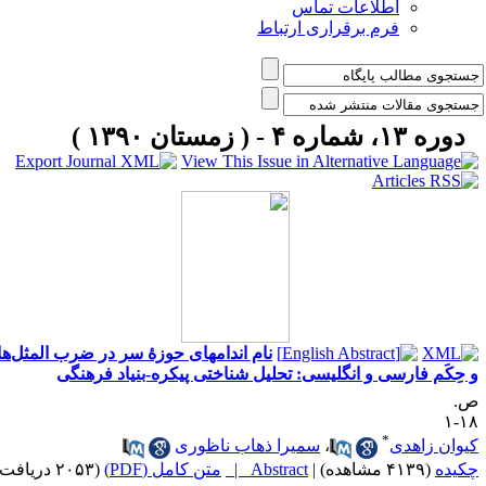
اطلاعات تماس
فرم برقراری ارتباط
دوره ۱۳، شماره ۴ - ( زمستان ۱۳۹۰ )
نام اندامهای حوزۀ سر در ضرب المثل‌ها
 حِکَم فارسی و انگلیسی: تحلیل شناختی پیکره-بنیاد فرهنگی
.
۱۸
*
یوان زاهدی
،
سمیرا ذهاب ناظوری
کیده
(۴۱۳۹ مشاهده)
|
Abstract |
متن کامل (PDF)
(۲۰۵۳ دریافت)