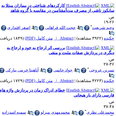
کارکردهای شناختی در بیماران مبتلا به
ایکوز ناشی از مصرف مت‌آمفتامین در مقایسه با گروه شاهد
.
۲۶-
*
حید شریعت
،
حجت الله فراهانی
،
اصغر اقتداری
کیده
(۳۹۲۲ مشاهده)
|
Abstract |
متن کامل (PDF)
(۱۸۴۹ دریافت)
بررسی اثر ارجاع به خود و ارجاع به
یگری در پردازش صفات مثبت و منفی
.
۳۶-
*
سرین عروجی
،
جواد حاتمی
،
آناهیتا خرمی بنارکی
کیده
(۴۲۲۳ مشاهده)
|
Abstract |
متن کامل (PDF)
(۱۷۲۹ دریافت)
خطای ادراک زمان در پردازش واژه های
ارسی دارای بار هیجانی
.
۴۸-
*
حمدعلی نظری
،
محمدمهدی میرلو
،
سمیه اسدزاده