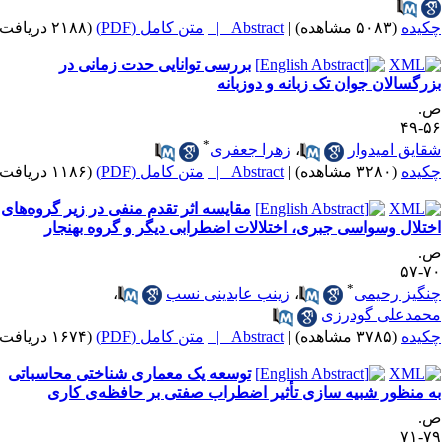
کیده
(۵۰۸۳ مشاهده)
|
Abstract |
متن کامل (PDF)
(۲۱۸۸ دریافت)
بررسی توانایی حدت زمانی در
زرگسالان جوان تک زبانه و دوزبانه
.
۵۶-
*
قایق امیدوار
،
زهرا جعفری
کیده
(۳۲۸۰ مشاهده)
|
Abstract |
متن کامل (PDF)
(۱۱۸۶ دریافت)
مقایسه اثر تقدم منفی در زیر گروه‌های
ختلال وسواسی جبری، اختلالات اضطرابی دیگر و گروه بهنجار
.
۷۰-
*
نگیز رحیمی
،
زینب عابدینی نسب
،
حمدعلی گودرزی
کیده
(۳۷۸۵ مشاهده)
|
Abstract |
متن کامل (PDF)
(۱۶۷۴ دریافت)
توسعه یک معماری شناختی محاسباتی
ه منظور شبیه سازی تأثیر اضطراب صفتی بر حافظه‌ی کاری
.
۷۹-