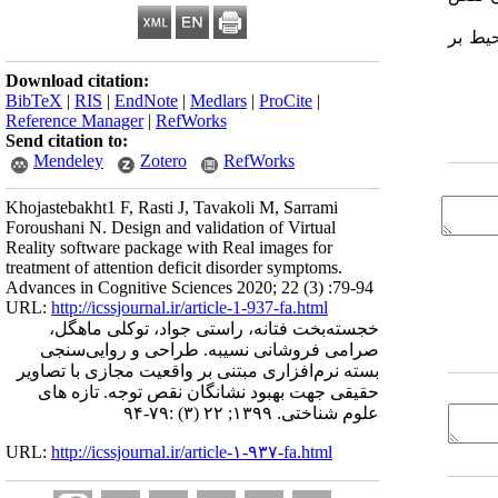
یط بر
Download citation:
BibTeX
|
RIS
|
EndNote
|
Medlars
|
ProCite
|
Reference Manager
|
RefWorks
Send citation to:
Mendeley
Zotero
RefWorks
Khojastebakht1 F, Rasti J, Tavakoli M, Sarrami
Foroushani N. Design and validation of Virtual
Reality software package with Real images for
treatment of attention deficit disorder symptoms.
Advances in Cognitive Sciences 2020; 22 (3) :79-94
URL:
http://icssjournal.ir/article-1-937-fa.html
خجسته‌بخت فتانه، راستی جواد، توکلی ماهگل،
صرامی فروشانی نسیبه. طراحی و روایی‌سنجی
بسته نرم‌افزاری مبتنی بر واقعیت مجازی با تصاویر
حقیقی جهت بهبود نشانگان نقص توجه. تازه های
علوم شناختی. ۱۳۹۹; ۲۲ (۳) :۷۹-۹۴
URL:
http://icssjournal.ir/article-۱-۹۳۷-fa.html