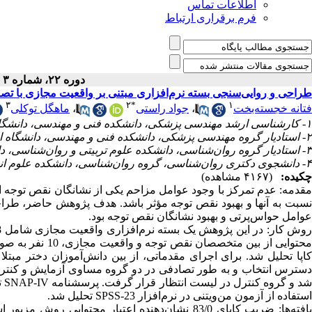
اطلاعات تماس
فرم برقراری ارتباط
دوره ۲۲، شماره ۳ - ( پاییز ۱۳۹۹ )
طراحی و روایی‌سنجی بسته نرم‌افزاری مبتنی بر واقعیت مجازی با تص
۳
۲
*
۱
فتانه خجسته‌بخت
،
جواد راستی
،
ماهگل توکلی
۱- کارشناسی ارشد مهندسی پزشکی، دانشکده فنی و مهندسی، دانشگاه اصفهان، اصفهان، ایران
۲- استادیار گروه مهندسی پزشکی، دانشکده فنی و مهندسی، دانشگاه اصفهان، اصفهان، ایران
۳- استادیار گروه روان‌شناسی، دانشکده علوم تربیتی و روان‌شناسی، دانشگاه اصفهان، اصفهان، ایران
۴- دانشجوی دکتری روان‌شناسی، گروه روان‌شناسی، دانشکده علوم انسانی، دانشگاه علم و هنر یزد، یزد، ایران
چکیده:
(۴۱۶۷ مشاهده)
مقدمه:
عدم تمرکز با وجود عوامل مزاحم یکی از نشانگان نقص توجه 
نسبت به آنها و بهبود نقص توجه مؤثر باشد. هدف پژوهش حاضر، طراح
عوامل حواس‌پرتی و بهبود نشانگان نقص توجه بود.
وش‌ کار:
محتوایی از بین‌ م
شد و گروه کنترل در لیست انتظار قرار گرفت. پرسشنامه
SNAP-IV
ت
استفاده از آزمون من‌ویتنی در نرم‌افزار
SPSS-23
تحلیل شد.
افته‌ها:
ضریب کاپای 83/0 نشا‌ن‌دهنده‌ اعتبار محتوایی رو