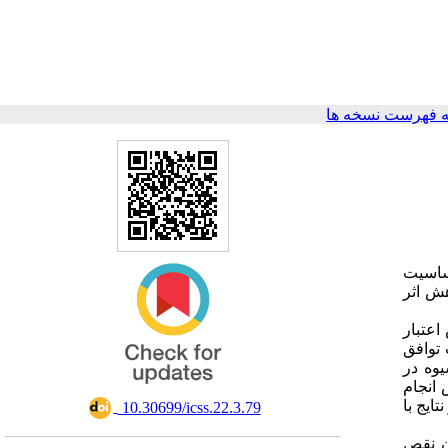
 فهرست نسخه ها
ساسیت
هش اثر
سنجش اعتبار
ضریب توافق
شم ابتدایی اصفهان، یک نمونه‌ 14 نفری به ‌شیوه‌ در
جلسه برای گروه آزمایش انجام
ایج با
‎ 10.30699/icss.22.3.79
گان نقص