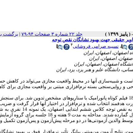
جلد ۲۲ شماره ۳ صفحات ۹۴-۷۹
|
برگشت به
اویر حقیقی جهت بهبود نشانگان نقص توجه
۴
،
نسیبه صرامی فروشانی
است و شبیه‌سازی آنها در محیط واقعیت مجازی می‌تواند در کاهش ح
ی و روایی‌سنجی بسته‌ نرم‌افزاری مبتنی بر واقعیت مجازی برای کا
در این پژوهش یک بسته‌ نرم‌افزاری واقعیت مجازی شامل 18 فیلم کوتاه پانورامیک با سناریوهای مشخص تدوین شد. برای 
تخصصان نقص توجه و واقعیت مجازی، 10 نفر به ‌‌صورت هدفمند انتخاب شده و نرم‌افزار در اختیار آنها قرار گرفت و 
کاپا تحلیل شد. برای اجرای مقدماتی، از بین دانش‌آموزان دختر مبتلا به نقص توجه کلاس ش
دسترس انتخاب و به ‌طور تصادفی در دو گروه مساوی آزمایش و کنترل گمارده شدند. مداخله به مدت 9 هفته و 18 
وسط والدین آزمودنی‌ها در دو مرحله پیش‌آزمون و پس‌آزمون تکمیل و نت
ش مزبور است. نتایج آزمون من‌ویتنی بیانگر تأثیر نرم‌افزار فوق بر بهبود نشان