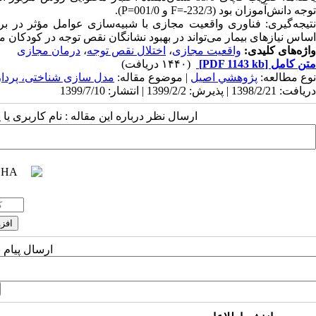
توجه دانش‌آموزان
بود (232/3-
=
F
و 001/0
P=
).
نتیجه‌گیری:
فناوری واقعیت مجازی با شبیه‌سازی‌ عوامل مؤثر در ب
اساس نیازهای بیمار می‌تواند در بهبود نشانگان نقص توجه در کودکان مو
واژه‌های کلیدی:
واقعیت مجازی
،
اختلال نقص توجه
،
درمان مجازی
متن کامل
[PDF 1143 kb]
(۱۴۴۰ دریافت)
نوع مطالعه:
پژوهشي اصیل
| موضوع مقاله:
مدل سازی شناختی، پردا
دریافت: 1398/2/21 | پذیرش: 1399/2/2 | انتشار: 1399/7/10
ارسال نظر درباره این مقاله : نام کاربری ی
ارسال پیام 