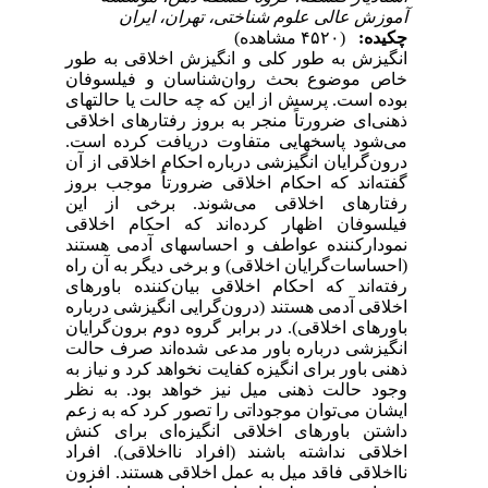
آموزش عالی علوم شناختی، تهران، ایران
چکیده:
(۴۵۲۰ مشاهده)
انگیزش به طور کلی و انگیزش اخلاقی به طور
خاص موضوع بحث روان
شناسان و فیلسوفان
بوده است
.
پرسش از این که چه حالت یا حالت­های
ذهنی
ای ضرورتاً منجر به بروز رفتارهای اخلاقی
می
شود پاسخ­هایی متفاوت دریافت کرده است
.
درون
گرایان انگیزشی درباره احکام اخلاقی از آن
گفته
اند که احکام اخلاقی ضرورتاً موجب بروز
رفتارهای اخلاقی می
شوند
.
برخی از این
فیلسوفان اظهار کرده
اند که احکام اخلاقی
نمودارکننده عواطف و احساس­های آدمی هستند
(
احساسات
گرایان اخلاقی
)
و برخی دیگر به آن راه
رفته
اند که احکام اخلاقی بیان
کننده باورهای
اخلاقی آدمی هستند
(
درون
گرایی انگیزشی درباره
باورهای اخلاقی
).
در برابر گروه دوم برون
گرایان
انگیزشی درباره باور مدعی شده
اند
صرف حالت
ذهنی باور برای انگیزه کفایت نخواهد کرد و نیاز به
وجود حالت ذهنی میل نیز خواهد بود
.
به نظر
ایشان می
توان موجوداتی را تصور کرد که به زعم
داشتن باورهای اخلاقی انگیزه
ای برای کنش
اخلاقی نداشته باشند
(
افراد نااخلاقی
).
افراد
نااخلاقی فاقد میل به عمل اخلاقی هستند
.
افزون