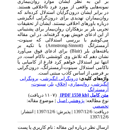
بر این به نظر ایشان موارد روان
بیماری
نمونه
هایی واقعی از مورد فرد نااخلاقی هستند
.
در برابر ایشان درون
گرایان استدلال کرده
اند که
روان
بیماران تهدیدی برای درون
گرایی انگیزشی
درباره
باورهای اخلاقی
نیستند
.
ایشان از تحقیقات
تجربی بلر بر بزهکاران روان
بیمار برای پشتیبانی
از این ادعای خویش بهره گرفته
اند
.
در این مقاله
می
کوشم با بررسی استدلالی که
سینوت-
آرمسترانگ
(
Sinnott
-
Armstrong
)
با تکیه بر
یافته
های بلر (
Blair
) برای ادعای فوق می
آورد
نشان دهم که تلاش وی کوششی ناکام است
.
در
انتها نیز استدلال خواهم کرد فارغ از کامیابی یا
ناکامی استدلال سینوت-آرمسترانگ، درون
گرایی
بر فرضی از اساس کاذب مبتنی است
.
واژه‌های کلیدی:
درونگرایی انگیزشی
،
برونگرایی
انگیزشی
،
روانبیماری
،
اخلاق
،
بلر
،
سینوت-
آرمسترانگ
متن کامل
[PDF 1550 kb]
(۱۱۰۷ دریافت)
نوع مطالعه:
پژوهشي اصیل
| موضوع مقاله:
تخصصي
دریافت: 1397/12/6 | پذیرش: 1397/12/6 | انتشار:
1397/12/6
ارسال نظر درباره این مقاله : نام کاربری یا پست