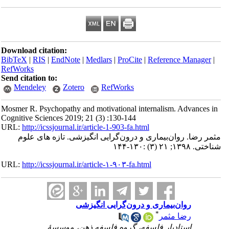
Download citation:
BibTeX
|
RIS
|
EndNote
|
Medlars
|
ProCite
|
Reference Manager
|
RefWorks
Send citation to:
Mendeley
Zotero
RefWorks
Mosmer R. Psychopathy and motivational internalism. Advances in
Cognitive Sciences 2019; 21 (3) :130-144
URL:
http://icssjournal.ir/article-1-903-fa.html
مثمر رضا. روان‌بیماری و درون‌گرایی انگیزشی. تازه های علوم
شناختی. ۱۳۹۸; ۲۱ (۳) :۱۳۰-۱۴۴
URL:
http://icssjournal.ir/article-۱-۹۰۳-fa.html
روان‌بیماری و درون‌گرایی انگیزشی
*
رضا مثمر
استادیار فلسفه، گروه فلسفه ذهن، موسسۀ