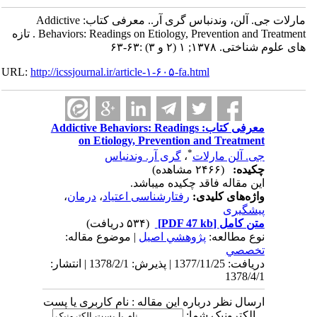
مارلات جی. آلن، وندنباس گری آر.. معرفی کتاب: Addictive
Behaviors: Readings on Etiology, Prevention and Treatment . تازه
های علوم شناختی. ۱۳۷۸; ۱ (۲ و ۳) :۶۳-۶۳
URL:
http://icssjournal.ir/article-۱-۶۰۵-fa.html
معرفی کتاب: Addictive Behaviors: Readings
on Etiology, Prevention and Treatment
*
جی. آلن مارلات
،
گری آر. وندنباس
چکیده:
(۲۴۶۶ مشاهده)
این مقاله فاقد چکیده می​باشد.
واژه‌های کلیدی:
رفتارشناسی اعتیاد
،
درمان
،
پیشگیری
متن کامل
[PDF 47 kb]
(۵۳۴ دریافت)
نوع مطالعه:
پژوهشي اصیل
| موضوع مقاله:
تخصصي
دریافت: 1377/11/25 | پذیرش: 1378/2/1 | انتشار:
1378/4/1
ارسال نظر درباره این مقاله : نام کاربری یا پست
الکترونیک شما: