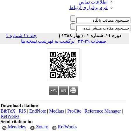
اطلاعات تماس
فرم برقراری ارتباط
دوره ۱۱، شماره ۱ - ( بهار ۱۳۸۸ )
جلد ۱۱ شماره ۱
صفحات ۲۹-۲۳
|
برگشت به فهرست نسخه ها
Download citation:
BibTeX
|
RIS
|
EndNote
|
Medlars
|
ProCite
|
Reference Manager
|
RefWorks
Send citation to:
Mendeley
Zotero
RefWorks