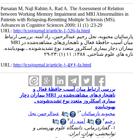
Parsaian M, Najl Rahim A, Rad A. The Assessment of Relation
between Working Memory Impairment and MRI Abnormalities in
Patients with Relapsing-Remitting Multiple Sclerosis (MS).
Advances in Cognitive Sciences 2009; 11 (1) :23-29
URL:
http://icssjournal.ir/article-1-526-fa.html
پارسائیان محبوبه، نجل رحیم عبدالرحمن، راد آمنه. بررسی ارتباط
میان آسیب حافظۀ فعال و ناهنجاری‌های مشاهده‌شده در MRI
بیماران دچار بیماری اسکلروز متعدد نوع تشدیدشونده ـ بهبودیابنده.
تازه های علوم شناختی. ۱۳۸۸; ۱۱ (۱) :۲۳-۲۹
URL:
http://icssjournal.ir/article-۱-۵۲۶-fa.html
بررسی ارتباط میان آسیب حافظۀ فعال و
ناهنجاری‌های مشاهده‌شده در MRI بیماران دچار
بیماری اسکلروز متعدد نوع تشدیدشونده ـ
بهبودیابنده
۱
*
محبوبه پارسائیان
،
عبدالرحمن نجل
۳
۲
رحیم
،
آمنه راد
۱- گفتاردرمانی، دانشگاه علوم بهزیستی و
توانبخشی، تهران، ایران.