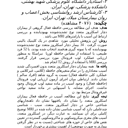
۲- استادیار دانشگاه علوم پزشکی شهید بهشتی،
دانشکده پزشکی، تهران، ایران.
۳- کارشناس ارشد روانشناسی بخش اعصاب و
روان بیمارستان میلاد، تهران، ایران.
چکیده:
(۴۰۷۶ مشاهده)
هدف
: هدف این مطالعه بررسی حافظه فعال گروهی از بیماران
دچار اسکلروز متعدد نوع
تشدیدشونده بهبودیابنده و بررسی
ارتباط این آسیب با پارامترهای MRI
می باشد .
روش
: این پژوهش تحلیلی مورد شاهدی در یک کلینیک بالینی
صورت گرفت . 34 بیمار دچار اسکلروز متعدد نوع تشدیدشونده
بهبودیابنده که با نمونه گیری هدفمند انتخاب شده بودند، با 52 فرد
طبیعی، با استفاده از مقیاس حافظه لوریا نبراسکا به منظور
ارزیابی عملکرد لوب
فرونتال مورد بررسی قرار گرفتند.
بررسی MRI با استفاده از روش T2
انجام شد .
یافته ها
: همه بیماران دچار اسکلروز متعدد بدون افسردگی شدید
آسیب معناداری را در تمام متغیرهای حافظه (کلامی، غیرکلامی و
عملکرد کلی حافظه فعال) نسبت به گروه شاهد (افراد سالم )
نشان دادند. ارتباطی میان اجرای آزمون ارزیابی لوب فرونتال
(حافظه فعال) و وجود آسیب در ماده سفید لوب فرونتال وجود
نداشت. اجرای مشابه، با آسیبهایی در ماده سفید نواحی
غیرفرونتال مرتبط بود. ن
تیجه گیری
: نتایج این مطالعه، آسیب در حافظه فعال بیماران
اسکلروز متعدد را نشان داد. یافتهها نشان داد ناهنجاریهای
شناختی خاص در دچار اسکلروز متعدد، سبب -
شناسی
چندعاملی دارد که آسیب شناسی نشان داده شده در MRI
توضیح
کاملی برای آن نمیباشد. به عبارت دیگر، در اسکلروز متعدد،
آسیب های مغزی میکروسکوپی و ماکروسکوپی گسترده در تعیین
نقص های خاص از حوزه های شناختی (نسبت به در نظر گرفتن
بیماری به صورت موضعی) از اهمیت بیشتری برخوردار است.