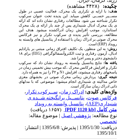
زرند، کرمان، ایران.
چکیده:
(۴۴۲۸ مشاهده)
هدف:
با ارایه ی تکراری یک محرک، فعالیت عصبی در طول
مســیر حســی کاهش مییابد. این پدیده تحت عنوان سرکوب
تکرار شناخته می شود. مطالعات رفتاری نشان داده اند که ارائه
ی یک محرک ادبال شنیداری پس از چند بار ارائه ی یک محرک
استاندارد، موجب افزایش زمان ادراکشده میشود. هدف این
مطالعه، بررسی تأثیر پدیده ی سرکوب تکرار و نیز فرکانس
محرک صوتی بر ادراک زمان با استفاده از پتانسیل های وابسته به
رویداد (ERP) است.
روش:
به این منظور، یک تکلیف افتراق زمانی مبتنی بر پارادایم
ادبال، آزمون رفتاری و ثبت الکتروآنسفالوگرافی (EEG) برای ۱۸
دانشجوی دختر و پسر اجرا شد.
یافته ها:
نتایج پتانسیل وابسته به رویداد نشان داد که سرکوب
تکرار و افزایش فرکانس محرک ،که موجب بیش تخمینی زمان در
پاسخهای رفتاری میشوند، افزایش N۱ و P۲ را نیز به همراه دارد.
نتیجه گیری:
پردازش زمانی محرک صوتی در بخشهای مغزی
خاص مدالیته ی شنیداری انجام میشود؛ موضوعی که با مدلهای
ذاتی ادراک زمان سازگار است.
واژه‌های کلیدی:
ادراک زمان
،
ســرکوب تکرار
،
فرکانس صوت
،
پتانســیل برانگیخته شــده ی
شنیداری(AEP)
،
پتانسیل وابسته به رویداد
متن کامل
[PDF 1120 kb]
(۱۶۵۷ دریافت)
نوع مطالعه:
پژوهشي اصیل
| موضوع مقاله:
تخصصي
دریافت: 1395/1/30 | پذیرش: 1395/6/8 | انتشار:
1395/10/1