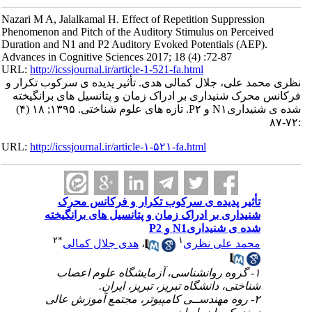
Nazari M A, Jalalkamal H. Effect of Repetition Suppression
Phenomenon and Pitch of the Auditory Stimulus on Perceived
Duration and N1 and P2 Auditory Evoked Potentials (AEP).
Advances in Cognitive Sciences 2017; 18 (4) :72-87
URL:
http://icssjournal.ir/article-1-521-fa.html
نظری محمد علی، جلال کمالی هدی. تأثیر پدیده ی سرکوب تکرار و
فرکانس محرک شنیداری بر ادراک زمان و پتانسیل های برانگیخته
شده ی شنیداریN۱ و P۲. تازه های علوم شناختی. ۱۳۹۵; ۱۸ (۴)
:۷۲-۸۷
URL:
http://icssjournal.ir/article-۱-۵۲۱-fa.html
تأثیر پدیده ی سرکوب تکرار و فرکانس محرک
شنیداری بر ادراک زمان و پتانسیل های برانگیخته
شده ی شنیداریN1 و P2
۲
*
۱
محمد علی نظری
،
هدی جلال کمالی
۱- گروه روانشناسی، آزمایشگاه علوم اعصاب
شناختی، دانشگاه تبریز، تبریز، ایران.
۲- روه مهندســی کامپیوتر، مجتمع آموزش عالی