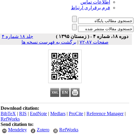
اطلاعات تماس
فرم برقراری ارتباط
دوره ۱۸، شماره ۴ - ( زمستان ۱۳۹۵ )
جلد ۱۸ شماره ۴
صفحات ۸۷-۷۲
|
برگشت به فهرست نسخه ها
Download citation:
BibTeX
|
RIS
|
EndNote
|
Medlars
|
ProCite
|
Reference Manager
|
RefWorks
Send citation to:
Mendeley
Zotero
RefWorks