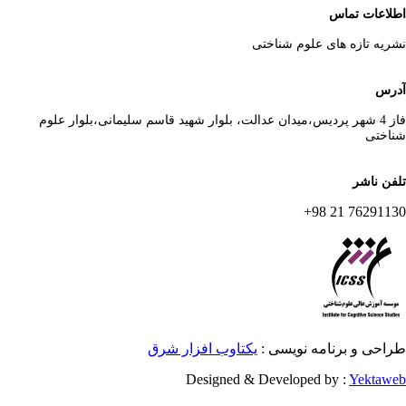
لاعات تماس
ریه تازه های علوم شناختی
رس
فاز 4 شهر پردیس،میدان عدالت، بلوار شهید قاسم سلیمانی،بلوار علوم
اختی
فن ناشر
76291130 21 
احی و برنامه نویسی :
یکتاوب افزار شرق
Designed & Developed by :
Yektaw