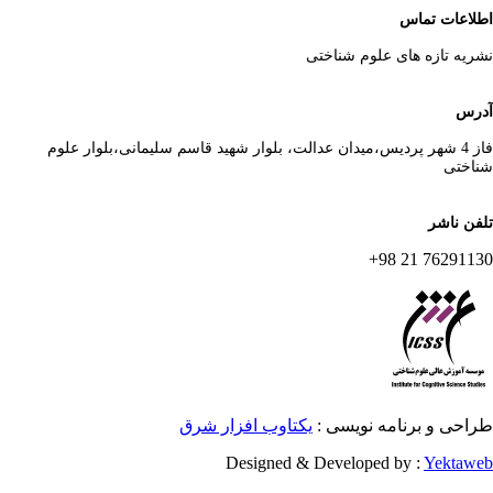
لاعات تماس
ریه تازه های علوم شناختی
رس
فاز 4 شهر پردیس،میدان عدالت، بلوار شهید قاسم سلیمانی،بلوار علوم
اختی
فن ناشر
76291130 21 
احی و برنامه نویسی :
یکتاوب افزار شرق
Designed & Developed by :
Yektaw