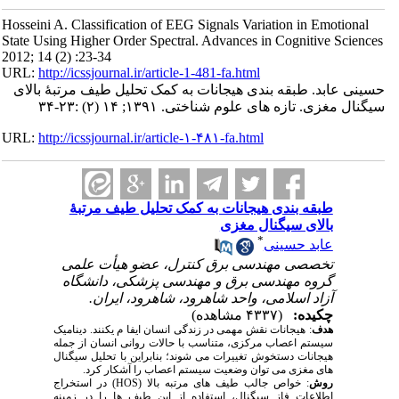
Hosseini A. Classification of EEG Signals Variation in Emotional
State Using Higher Order Spectral. Advances in Cognitive Sciences
2012; 14 (2) :23-34
URL:
http://icssjournal.ir/article-1-481-fa.html
حسینی عابد. طبقه بندی هیجانات به کمک تحلیل طیف مرتبۀ بالای
سیگنال مغزی. تازه های علوم شناختی. ۱۳۹۱; ۱۴ (۲) :۲۳-۳۴
URL:
http://icssjournal.ir/article-۱-۴۸۱-fa.html
طبقه بندی هیجانات به کمک تحلیل طیف مرتبۀ
بالای سیگنال مغزی
*
عابد حسینی
تخصصی مهندسی برق کنترل، عضو هیأت علمی
گروه مهندسی برق و مهندسی پزشکی، دانشگاه
آزاد اسلامی، واحد شاهرود، شاهرود، ایران.
چکیده:
(۴۳۳۷ مشاهده)
هدف
: هیجانات نقش مهمی در زندگی انسان ایفا م یکنند. دینامیک
سیستم اعصاب مرکزی، متناسب با حالات روانی انسان از جمله
هیجانات دستخوش تغییرات می شوند؛ بنابراین با تحلیل سیگنال
های مغزی می توان وضعیت سیستم اعصاب را آشکار کرد.
روش
: خواص جالب طیف های مرتبه بالا (HOS) در استخراج
اطلاعات فاز سیگنال، استفاده از این طیف ها را در زمینه