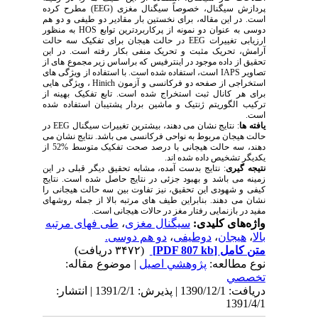
پردازش سیگنال، خصوصاً سیگنال مغزی (EEG) مطرح کرده
است. در این مقاله، برای نخستین بار مقادیر دو طیفی و دو هم
دوسی به عنوان دو نمونه از پرکاربردترین توابع HOS به منظور
ارزیابی تغییرات EEG در حالت هیجان برای تفکیک سه حالت
آرامش، تحریک مثبت و تحریک منفی بکار رفته است. در این
تحقیق از داده موجود در اینترفیس که براساس زیر مجموع های از
تصاویر IAPS است، استفاده شده است. با استفاده از ویژگی های
استخراجی از صفحه دو فرکانسی و آزمون Hinich ، ویژگی هایی
برای هر کانال ثبت استخراج شده است. تابع تفکیک بهینه از
ترکیب الگوریتم ژنتیک و ماشین بردار پشتیبان استفاده شده
است.
یافته ها
: نتایج نشان می دهند، بیشترین تغییرات سیگنال EEG در
حالت هیجان مربوط به نواحی فرکانسی می باشد. نتایج نشان می
دهند، سه حالت هیجانی با درصد صحت تفکیک متوسط %52 از
یکدیگر تشخیص داده شده اند.
نتیجه گیری
: نتایج بدست آمده، مشابه تحقیق دیگر قبلی در این
زمینه می باشد و بهبود جزئی در نتایج حاصل شده است. نتایج
کیفی و شهودی این تحقیق، نیز تفاوت بین سه حالت هیجانی را
نشان می دهند. بنابراین طیف های مرتبه بالا از جمله روشهای
مفید در بازنمایی رفتار مغز در حالات هیجانی است.
واژه‌های کلیدی:
سیگنال مغزی
،
طی فهای مرتبه
بالا
،
هیجان
،
دوطیفی
،
دو هم دوسی.
متن کامل
[PDF 807 kb]
(۳۴۷۲ دریافت)
نوع مطالعه:
پژوهشي اصیل
| موضوع مقاله:
تخصصي
دریافت: 1390/12/1 | پذیرش: 1391/2/1 | انتشار:
1391/4/1