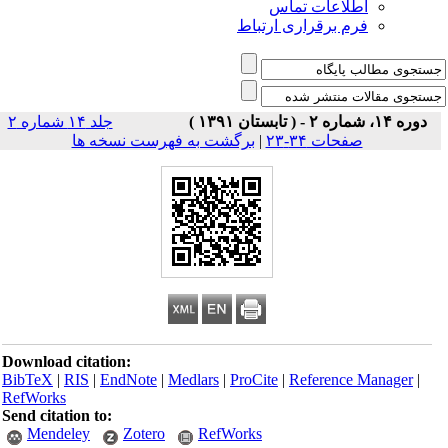
اطلاعات تماس
فرم برقراری ارتباط
دوره ۱۴، شماره ۲ - ( تابستان ۱۳۹۱ )
جلد ۱۴ شماره ۲
صفحات ۳۴-۲۳
|
برگشت به فهرست نسخه ها
Download citation:
BibTeX
|
RIS
|
EndNote
|
Medlars
|
ProCite
|
Reference Manager
|
RefWorks
Send citation to:
Mendeley
Zotero
RefWorks