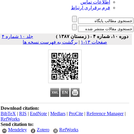
اطلاعات تماس
فرم برقراری ارتباط
دوره ۱۰، شماره ۴ - ( زمستان ۱۳۸۷ )
جلد ۱۰ شماره ۴
صفحات ۱۳-۱
|
برگشت به فهرست نسخه ها
Download citation:
BibTeX
|
RIS
|
EndNote
|
Medlars
|
ProCite
|
Reference Manager
|
RefWorks
Send citation to:
Mendeley
Zotero
RefWorks