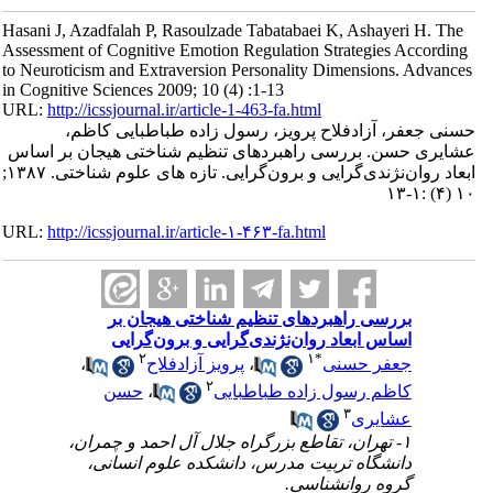
Hasani J, Azadfalah P, Rasoulzade Tabatabaei K, Ashayeri H. The
Assessment of Cognitive Emotion Regulation Strategies According
to Neuroticism and Extraversion Personality Dimensions. Advances
in Cognitive Sciences 2009; 10 (4) :1-13
URL:
http://icssjournal.ir/article-1-463-fa.html
حسنی جعفر، آزادفلاح پرویز، رسول زاده طباطبایی کاظم،
عشایری حسن. بررسی راهبردهای تنظیم شناختی هیجان بر اساس
ابعاد روان‌نژندی‌گرایی و برون‌گرایی. تازه های علوم شناختی. ۱۳۸۷;
۱۰ (۴) :۱-۱۳
URL:
http://icssjournal.ir/article-۱-۴۶۳-fa.html
بررسی راهبردهای تنظیم شناختی هیجان بر
اساس ابعاد روان‌نژندی‌گرایی و برون‌گرایی
۲
۱
*
جعفر حسنی
،
پرویز آزادفلاح
،
۲
کاظم رسول زاده طباطبایی
،
حسن
۳
عشایری
۱- تهران، تقاطع بزرگراه جلال آل احمد و چمران،
دانشگاه تربیت مدرس، دانشکده علوم انسانی،
گروه روانشناسی.