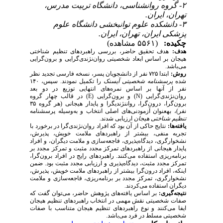
۲- گروه روانشناسی، دانشگاه تربیت مدرس،
تهران، ایران.
۳- دانشکده علوم توانبخشی دانشگاه علوم
پزشکی ایران، تهران، ایران.
چکیده:
(۵۵۶۱ مشاهده)
هدف:
هدف تحقیق حاضر، بررسی راهبردهای تنظیم شناختی
هیجان بر اساس ابعاد شخصیتی روان‌نژندی‌گرایی و برون‌گرایی
می‌باشد.
روش:
ابتدا ۷۲۵ نفر از دانشجویان پسر، نسخه فارسی تجدید نظر
شده
پرسشنامه شخصیتی آیسنک
را تکمیل نمودند. سپس، ۱۴۰
نفر از آنها بر اساس نمره‌های انتهایی توزیع در دو بعد
روان‌نژندی‌گرایی (
N
) و برون‌گرایی (
E
) در قالب چهار گروه
برون‌گرا، درون‌گرا، روان­نژندی­گرا و پایدار هیجانی (هر گروه ۳۵
نفر)، به­عنوان آزمودنی‌های اصلی انتخاب و به‌وسیله پرسشنامه
تنظیم شناختی هیجان
ارزیابی شدند.
یافته‌­ها:
نتایج حاکی از آن بود که افراد روان­‌نژندی­‌گرا در برخورد با
تجربه منفی، بیشتر از راهبردهای ملامت خویش، پذیرش،
نشخوارگری، دیدگاه‌پذیری، فاجعه‌سازی و ملامت دیگران، و افراد
پایدار هیجانی از راهبردهای تمرکز مجدد مثبت و تمرکز مجدد بر
برنامه‌ریزی استفاده می‌کنند. راهبردهای رایج در افراد برون‌گرا،
تمرکز مجدد مثبت، دیدگاه‌پذیری و ارزیابی مجدد مثبت بود. ضمن
اینکه، افراد درون‌گرا بیشتر از راهبردهای ملامت خویش، پذیرش،
نشخوارگری، تمرکز مجدد بر برنامه‌ریزی، فاجعه‌سازی و ملامت
دیگران استفاده می‌کردند.
نتیجه‌گیری:
بر اساس یافته‌های پژوهش حاضر، می‌توان گفت که
صفات شخصیتی نقش مهمی در انتخاب راهبردهای تنظیم هیجان
ایفا می­‌کنند و نوع راهبردهای تنظیم هیجان متناسب با صفات
شخصیتی مسلط در فرد می‌باشد.