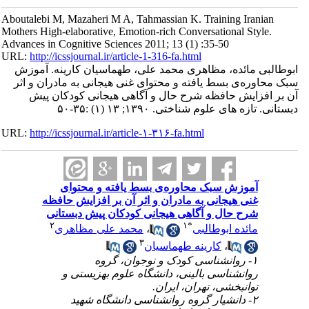
Aboutalebi M, Mazaheri M A, Tahmassian K. Training Iranian
Mothers High-elaborative, Emotion-rich Conversational Style.
Advances in Cognitive Sciences 2011; 13 (1) :35-50
URL:
http://icssjournal.ir/article-1-316-fa.html
ابوطالبی مائده، مظاهری محمد علی، طهماسیان کارینه. آموزش
سبک محاوره‌ی بسط یافته و محتوای غنی هیجانی به مادران و اثر
آن بر افزایش حافظه شرح حال و آگاهی هیجانی کودکان پیش
دبستانی. تازه های علوم شناختی. ۱۳۹۰; ۱۳ (۱) :۳۵-۵۰
URL:
http://icssjournal.ir/article-۱-۳۱۶-fa.html
آموزش سبک محاوره‌ی بسط یافته و محتوای
غنی هیجانی به مادران و اثر آن بر افزایش حافظه
شرح حال و آگاهی هیجانی کودکان پیش دبستانی
۲
۱
*
مائده ابوطالبی
،
محمد علی مظاهری
۳
،
کارینه طهماسیان
۱- روانشناسی کودک و نوجوان، گروه
روانشناسی بالینی، دانشگاه علوم بهزیستی و
توانبخشی، تهران، ایران.
۲- دانشیار گروه روانشناسی دانشگاه شهید