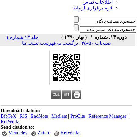
اطلاعات تماس
فرم برقراری ارتباط
دوره ۱۳، شماره ۱ - ( بهار ۱۳۹۰ )
جلد ۱۳ شماره ۱
صفحات ۵۰-۳۵
|
برگشت به فهرست نسخه ها
Download citation:
BibTeX
|
RIS
|
EndNote
|
Medlars
|
ProCite
|
Reference Manager
|
RefWorks
Send citation to:
Mendeley
Zotero
RefWorks