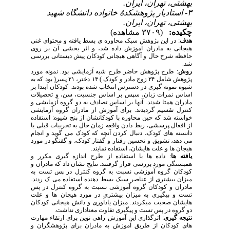
بهشتی، تهران، ایران.
۳- استادیار پژوهشکدۀ خانواده دانشگاه شهید
بهشتی، تهران، ایران.
چکیده:
(۳۷۰۹ مشاهده)
هدف
: در این پژوهش سبک محاوره ی بسط یافته و محتوای غنی
هیجانی به مادران آموزش داده شد، و اثر بخشی آن بر روی
حافظه شرح حال و آگاهی هیجانی کودکان پیش دبستانی بررسی
شد.
روش
: طرح پژوهش حاضر طرح شبه آزمایشی بود. نمونه مورد
پژوهش شامل ۳۴ زوج مادر و کودک ) ۱۳ دختر، ۲۱ پسر( بود که به
شیوه نمونه گیری در دسترس انتخاب شده بودند. کودکان ابتدا بر
اساس نمرات زبان، سپس بر اساس جنسیت، سن، و تحصیلات
مادران همتا شدند. آنها بر اساس تصادف به دو گروه آزمایشی و
کنترل تقسیم گردیدند. برای آموزش از مادران گروه آزمایشی
خواسته شد که حین محاوره با کودکانشان از پنج شیوه: استفاده
از افعال پرسشی، ربط دادن واقعه زمان حال به تجربیات قبلی یا
دانسته های کودک، دنبال کردن آنچه که کودک می گوید و انجام
می دهد، تشویق و تحسین رفتار و گفتار کودک، و گفتگو در مورد
هیجان ها و علت هایشان، استفاده نمایند.
یافته ها
: داده ها با استفاده از طرح اندازه گیری مکرر و
همبستگی مورد بررسی قرار گرفتند. نتایج نشان داد که مادران و
کودکان گروه آموزشی نسبت به گروه کنترل در پس تست به
میزان بیشتری از عناصر سبک بسط دهنده استفاده می ک ردند.
مادران و کودکان گروه آموزشی نسبت به گروه کنترل در پس
تست و پیگیری به میزان بیشتری در مورد هیجان ها و علت
هایشان صحبت میکردند. میزان یادآوری و دانش هیجانی کودکان
دو گروه در پس تست و پیگیری تفاوت معناداری نداشت.
نتیجه گیری
: اثرگذاری این آموزش راهی نوین برای ارتقاء مهارت
های کودکان از طریق آموزش به مادران برای پژوهشگران و