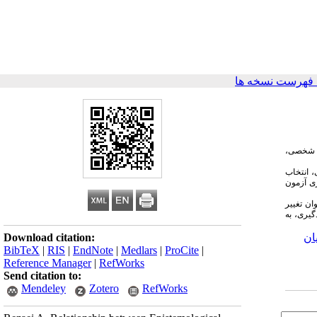
فهرست نسخه ها
ر شخصی،
فی، انتخاب
ده از رو شهای آماری آزمون
ان تغییر
یری، به
ان
Download citation:
BibTeX
|
RIS
|
EndNote
|
Medlars
|
ProCite
|
Reference Manager
|
RefWorks
Send citation to:
Mendeley
Zotero
RefWorks