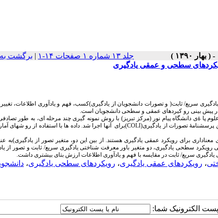
جلد ۱۳ شماره ۱ صفحات ۱۴-۱
|
برگشت به 
ویکردهای سطحی و عمقی یادگیری
دگیری سریع/ ثابت( و تصورات دانشجویان از یادگیری)کسب، فهم و یادآوری اطلاعات، تغیی
ا در پیش بینی رو کیردهای عمقی و سطحی دانشجویان است.
 گرو ههای علوم انسانی و علوم پا ۀی دانشگاه پیام نور (مرکز تبریز) با روش نمونه گیری چند مرحله ای، به طور تصاد
شدند و پرسشنام ههای معرف تشناختی(EQ) رویکردها و مهارتهای مطالعه(ASSIS) و همچنین پرسشنامۀ تصورات از یادگیری(COLI)برای آنها اجرا شد. داده ها با استفا
عناداری برای رویکرد عمقی یادگیری هستند. از بین این دو، متغیر تصور از یادگیری)به عنو
یکرد سطحی یادگیری، دو متغیر باور معرفت شناختی یادگیری سریع/ ثابت و تصور از یادگ
ی یادگیری سریع/ ثابت در مقایسه با فهم و یادآوری اطلاعات ارزش بتای بیشتری داشت.
تی
،
رویکردهای عمقی یادگیری
،
رویکردهای سطحی یادگیری
،
دانشجوی
ا پست الکترونیک شما: