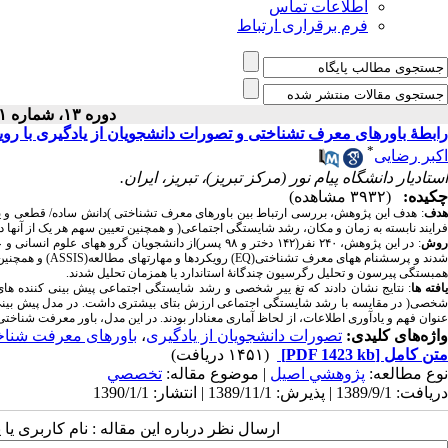
اطلاعات تماس
فرم برقراری ارتباط
دوره ۱۳، شماره ۱ - ( بهار ۱۳۹۰ )
رابطۀ باورهای معرف تشناختی و تصورات دانشجویان از یادگیری با ر
*
اکبر رضایی
استادیار دانشگاه پیام نور (مرکز تبریز)، تبریز، ایران.
چکیده:
(۳۹۳۲ مشاهده)
هدف
: هدف این پژوهش، بررسی ارتباط بین باورهای معرف تشناختی )دانش ساده/ قطعی و یا
فرایند نابسته به زمان و مکان، رشد شایستگی اجتماعی( و همچنین تعیین سهم هر یک از آنه
وش
: در این پژوهش، ۲۴۰ نفر(۱۴۲ دختر و ۹۸ پسر)از دانشجویان
همبستگی پیرسون و تحلیل رگرسیون چندگانۀ استاندارد یا همزمان تحلیل شدند.
افته ها
: نتایج نشان دادند که تغ ییر شخصی و رشد شایستگی اجتماعی پیش بینی کننده های م
شخصی( در مقایسه با رشد شایستگی اجتماعی ارزش بتای بیشتری داشت. در مدل پیش بینی رو
عنوان فهم و یادآوری اطلاعات، از لحاظ آماری معنادار بودند. در این مدل، باور معرفت شناخت
واژه‌های کلیدی:
تصورات دانشجویان از یادگیری
،
باورهای معرفت شناخ
متن کامل
[PDF 1423 kb]
(۱۴۵۱ دریافت)
نوع مطالعه:
پژوهشي اصیل
| موضوع مقاله:
تخصصي
دریافت: 1389/9/1 | پذیرش: 1389/11/1 | انتشار: 1390/1/1
ارسال نظر درباره این مقاله : نام کاربری ی