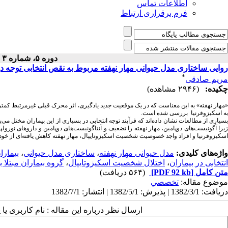
اطلاعات تماس
فرم برقراری ارتباط
دوره ۵، شماره ۳ - ( پاییز ۱۳۸۲ )
روایی ساختاری مدل حیوانی مهار نهفته مربوط به نقص انتخابی توجه در
*
مریم صادقی
چکیده:
(۲۹۴۶ مشاهده)
«مهار نهفته» به این معناست که در یک موقعیت جدید یادگیری، اثر محرک قبلی غیرمرتبط کمتر از
به اسکیزوفرنیا بررسی شده است.
بسیاری از مطالعات نشان داده‌اند که فرآیند توجه انتخابی در بسیاری از این بیماران مختل می
زیرا آگونیست‌های دوپامین، مهار نهفته را تضعیف و آنتاگونیست‌های دوپامین و داروهای نورولپتی
اسکیزوفرنیا و افراد واجد خصوصیت شخصیت اسکیزوتایپال، مهار نهفته کاهش یافته‌ای از خود 
واژه‌های کلیدی:
مدل حیوانی مهار نهفته
،
ساختاری مدل حیوانی
،
بیمارا
انتخابی در بیماران
،
اختلال شخصیت اسکیزوتایپال
،
گروه بیماران مبتلا ب
متن کامل
[PDF 92 kb]
(۵۶۴ دریافت)
موضوع مقاله:
تخصصي
دریافت: 1382/3/1 | پذیرش: 1382/5/1 | انتشار: 1382/7/1
ارسال نظر درباره این مقاله : نام کاربری ی