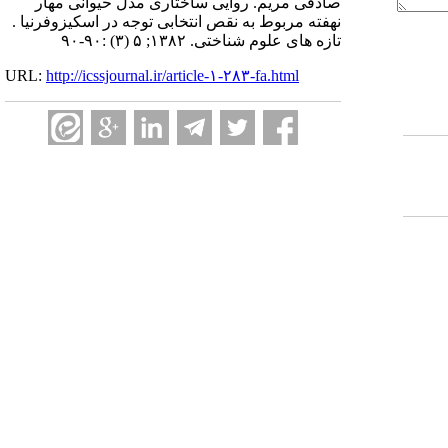
صادقی مریم. روایی ساختاری مدل حیوانی مهار
نهفته مربوط به نقص انتخابی توجه در اسکیزوفرنیا .
تازه های علوم شناختی. ۱۳۸۲; ۵ (۳) :۹۰-۹۰
URL:
http://icssjournal.ir/article-۱-۲۸۳-fa.html