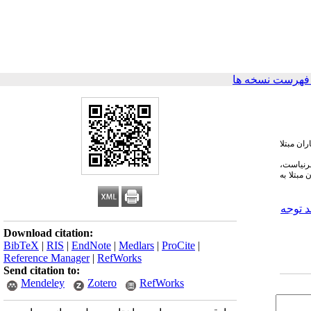
فهرست نسخه ها
ان مبتلا
فرنیاست،
مبتلا به
د توجه
Download citation:
BibTeX
|
RIS
|
EndNote
|
Medlars
|
ProCite
|
Reference Manager
|
RefWorks
Send citation to:
Mendeley
Zotero
RefWorks