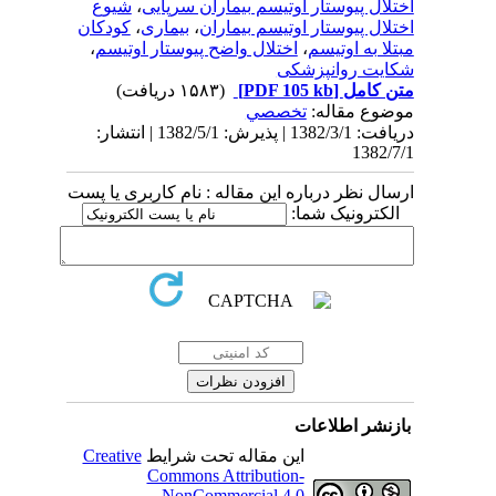
اختلال پیوستار اوتیسم بیماران سرپایی
،
شیوع
اختلال پیوستار اوتیسم بیماران
،
بیماری
،
کودکان
مبتلا به اوتیسم
،
اختلال واضح پیوستار اوتیسم
،
شکایت روانپزشکی
متن کامل
[PDF 105 kb]
(۱۵۸۳ دریافت)
موضوع مقاله:
تخصصي
دریافت: 1382/3/1 | پذیرش: 1382/5/1 | انتشار:
1382/7/1
ارسال نظر درباره این مقاله : نام کاربری یا پست
الکترونیک شما:
بازنشر اطلاعات
این مقاله تحت شرایط
Creative
Commons Attribution-
NonCommercial 4.0