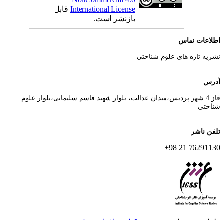
International License
قابل
بازنشر است.
لاعات تماس
ریه تازه های علوم شناختی
رس
فاز 4 شهر پردیس،میدان عدالت، بلوار شهید قاسم سلیمانی،بلوار علوم
اختی
فن ناشر
76291130 21 