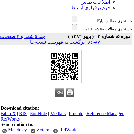
اطلاعات تماس
فرم برقراری ارتباط
دوره ۵، شماره ۳ - ( پاییز ۱۳۸۲ )
جلد ۵ شماره ۳ صفحات
۸۷-۸۶
|
برگشت به فهرست نسخه ها
Download citation:
BibTeX
|
RIS
|
EndNote
|
Medlars
|
ProCite
|
Reference Manager
|
RefWorks
Send citation to:
Mendeley
Zotero
RefWorks