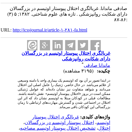
صادقی ماندانا. غربالگری اختلال پیوستار اوتیسم در بزرگسالان
دارای شکایت روانپزشکی . تازه های علوم شناختی. ۱۳۸۲; ۵ (۳)
:۸۶-۸۷
URL:
http://icssjournal.ir/article-۱-۲۸۱-fa.html
غربالگری اختلال پیوستار اوتیسم در بزرگسالان
دارای شکایت روانپزشکی
*
ماندانا صادقی
چکیده:
(۳۱۹۵ مشاهده)
در ابتدا تصور بر آن بود که اوتیسم یک بیماری واحد با دامنه وسیعی
از علائم می‌باشد. در حال حاضر، ژنتیک را عامل اصلی این اختلال
می‌دانند و شواهد متفاوت نیز نشان داده‌اند که عوامل ژنتیکی
ممکن است در بروز «اختلال پیوستار اوتیسم» نقش داشته باشند.
مطالعات قبلی در کودکان مبتلا به اوتیسم نشان داد که اثر این
اختلال در اجتماعی شدن و گسترش مهارت‌های ارتباطی تا زمان
بزرگسالی این کودکان باقی می‌ماند.
واژه‌های کلیدی:
غربالگری اختلال پیوستار
اوتیسم
،
اختلال پیوستار اوتیسم در بزرگسالان
،
اختلال
،
تشخیص اختلال پیوستار اوتیسم مصاحبه
،