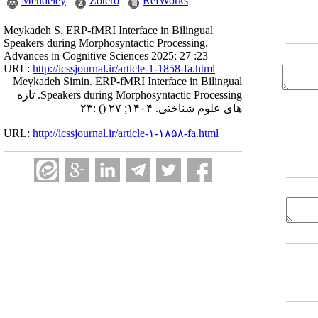
Mendeley
Zotero
RefWorks
Meykadeh S. ERP-fMRI Interface in Bilingual
Speakers during Morphosyntactic Processing.
Advances in Cognitive Sciences 2025; 27 :23
URL:
http://icssjournal.ir/article-1-1858-fa.html
Meykadeh Simin. ERP-fMRI Interface in Bilingual
Speakers during Morphosyntactic Processing. تازه
:۲۳
()
های علوم شناختی. ۱۴۰۴; ۲۷
URL:
http://icssjournal.ir/article-۱-۱۸۵۸-fa.html