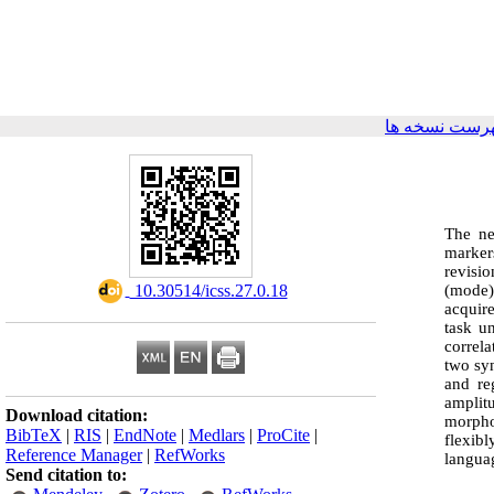
رست نسخه ها
The ne
marker
revisi
(mode)
‎ 10.30514/icss.27.0.18
acquir
task u
correl
two sy
and re
amplitu
Download citation:
morpho
BibTeX
|
RIS
|
EndNote
|
Medlars
|
ProCite
|
flexib
Reference Manager
|
RefWorks
languag
Send citation to: