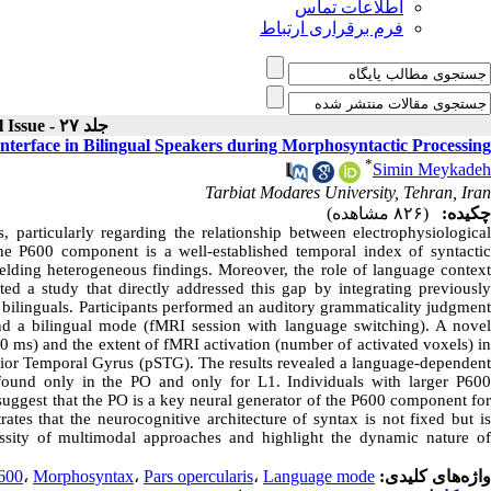
اطلاعات تماس
فرم برقراری ارتباط
جلد ۲۷ - Special Issue
terface in Bilingual Speakers during Morphosyntactic Processing
*
Simin Meykadeh
Tarbiat Modares University, Tehran, Iran
چکیده:
(۸۲۶ مشاهده)
 particularly regarding the relationship between electrophysiological
he P600 component is a well-established temporal index of syntactic
yielding heterogeneous findings. Moreover, the role of language context
ed a study that directly addressed this gap by integrating previously
bilinguals. Participants performed an auditory grammaticality judgment
d a bilingual mode (fMRI session with language switching). A novel
 ms) and the extent of fMRI activation (number of activated voxels) in
perior Temporal Gyrus (pSTG). The results revealed a language-dependent
as found only in the PO and only for L1. Individuals with larger P600
suggest that the PO is a key neural generator of the P600 component for
tes that the neurocognitive architecture of syntax is not fixed but is
ssity of multimodal approaches and highlight the dynamic nature of
600
،
Morphosyntax
،
Pars opercularis
،
Language mode
واژه‌های کلیدی: