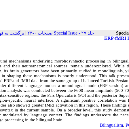
برگشت به فه
|
جلد ۲۷ - Special Issue صفحات ۰-۲۳
ERP-fMRI In
ural mechanisms underlying morphosyntactic processing in bilinguals,
s and their neuroanatomical sources, remain underexplored. While t
on, its brain generators have been primarily studied in monolinguals, 
 in shaping these mechanisms is poorly understood. This talk present
ed ERP and fMRI data from the same group of balanced Turkish-Persian 
nder different language modes: a monolingual mode (ERP session) an
ation analysis was conducted between the P600 mean amplitude (500-700
ntax-sensitive regions: the Pars Opercularis (PO) and the posterior Su
gion-specific neural interface. A significant positive correlation w
des also showed greater fMRI activation in this region. These findings 
syntax in the current sample. On a broader level, this study demonstra
ly modulated by language context. The findings underscore the nece
e processing in the bilingual brain.
Bilingualism
،
P