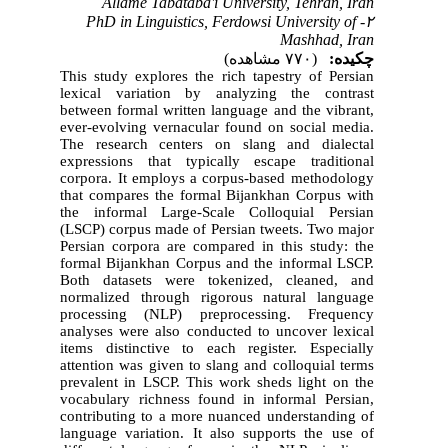
Allame Tabataba'i University, Tehran, Iran
۲- PhD in Linguistics, Ferdowsi University of
Mashhad, Iran
چکیده:
(۷۷۰ مشاهده)
This study explores the rich tapestry of Persian
lexical variation by analyzing the contrast
between formal written language and the vibrant,
ever-evolving vernacular found on social media.
The research centers on slang and dialectal
expressions that typically escape traditional
corpora. It employs a corpus-based methodology
that compares the formal Bijankhan Corpus with
the informal Large-Scale Colloquial Persian
(LSCP) corpus made of Persian tweets. Two major
Persian corpora are compared in this study: the
formal Bijankhan Corpus and the informal LSCP.
Both datasets were tokenized, cleaned, and
normalized through rigorous natural language
processing (NLP) preprocessing. Frequency
analyses were also conducted to uncover lexical
items distinctive to each register. Especially
attention was given to slang and colloquial terms
prevalent in LSCP.
This work sheds light on the
vocabulary richness found in informal Persian,
contributing to a more nuanced understanding of
language variation. It also supports the use of