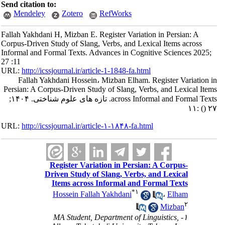
Send citation to:
Mendeley
Zotero
RefWorks
Fallah Yakhdani H, Mizban E. Register Variation in Persian: A
Corpus-Driven Study of Slang, Verbs, and Lexical Items across
Informal and Formal Texts. Advances in Cognitive Sciences 2025;
27 :11
URL:
http://icssjournal.ir/article-1-1848-fa.html
Fallah Yakhdani Hossein، Mizban Elham. Register Variation in
Persian: A Corpus-Driven Study of Slang, Verbs, and Lexical Items
across Informal and Formal Texts. تازه های علوم شناختی. ۱۴۰۴;
:۱۱
()
۲۷
URL:
http://icssjournal.ir/article-۱-۱۸۴۸-fa.html
Register Variation in Persian: A Corpus-
Driven Study of Slang, Verbs, and Lexical
Items across Informal and Formal Texts
*
۱
Hossein Fallah Yakhdani
،
Elham
۲
Mizban
۱- MA Student, Department of Linguistics,