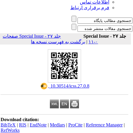
اطلاعات تماس
فرم برقراری ارتباط
جلد ۲۷ - Special Issue
جلد ۲۷ - Special Issue صفحات
برگشت به فهرست نسخه ها
|
۰-۱۱
‎ 10.30514/icss.27.0.8
Download citation:
BibTeX
|
RIS
|
EndNote
|
Medlars
|
ProCite
|
Reference Manager
|
RefWorks