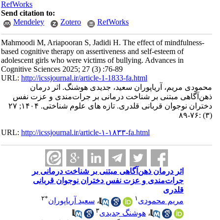
RefWorks
Send citation to:
Mendeley
Zotero
RefWorks
Mahmoodi M, Ariapooran S, Jadidi H. The effect of mindfulness-
based cognitive therapy on assertiveness and self-esteem of
adolescent girls who were victims of bullying. Advances in
Cognitive Sciences 2025; 27 (3) :76-89
URL:
http://icssjournal.ir/article-1-1833-fa.html
محمودی مریم، آریاپوران سعید، جدیدی هوشنگ. اثر درمان
ذهن‌آگاهی مبتنی بر شناخت ‌درمانی بر جرات‌مندی و عزت‌ نفس
دختران نوجوان قربانی قلدری. تازه های علوم شناختی. ۱۴۰۴; ۲۷
(۳) :۷۶-۸۹
URL:
http://icssjournal.ir/article-۱-۱۸۳۳-fa.html
اثر درمان ذهن‌آگاهی مبتنی بر شناخت ‌درمانی بر
جرات‌مندی و عزت‌ نفس دختران نوجوان قربانی
قلدری
۲
*
۱
مریم محمودی
،
سعید آریاپوران
۳
،
هوشنگ جدیدی