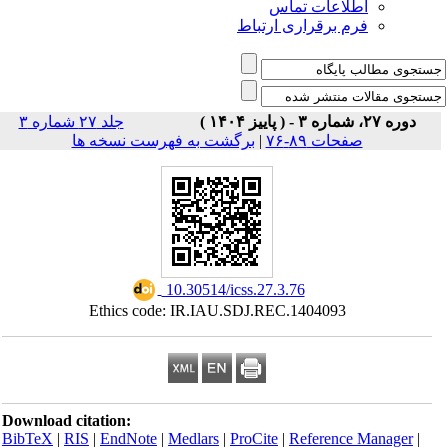
اطلاعات تماس
فرم برقراری ارتباط
دوره ۲۷، شماره ۳ - ( پاییز ۱۴۰۴ )
جلد ۲۷ شماره ۳
صفحات ۸۹-۷۶
|
برگشت به فهرست نسخه ها
‎ 10.30514/icss.27.3.76
Ethics code: IR.IAU.SDJ.REC.1404093
Download citation:
BibTeX
|
RIS
|
EndNote
|
Medlars
|
ProCite
|
Reference Manager
|