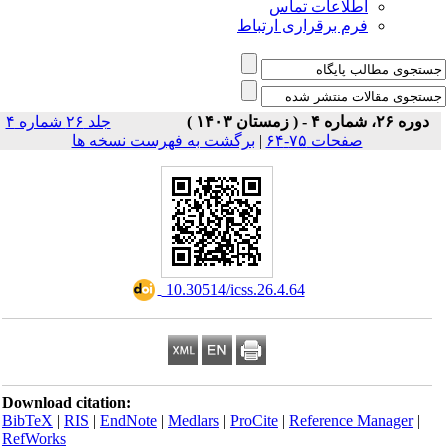
اطلاعات تماس
فرم برقراری ارتباط
دوره ۲۶، شماره ۴ - ( زمستان ۱۴۰۳ )
جلد ۲۶ شماره ۴
صفحات ۷۵-۶۴
|
برگشت به فهرست نسخه ها
‎ 10.30514/icss.26.4.64
Download citation:
BibTeX
|
RIS
|
EndNote
|
Medlars
|
ProCite
|
Reference Manager
|
RefWorks