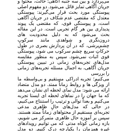
می‌پردازد و بین سه جنبه آگاهی: حالت، محتوا و
جریان آگاهی تمایز قائل می‌شود. دو مفهوم اصلی
پیوستگی مورد بحث قرار می‌گیرند: پیوستگی
معتدل که مقتضی عدم شکاف در جریان آگاهی
است، و پیوستگی قوی، که مقتضی یک پیوند
پدیداری بین هر گام تجربی است. در این مقاله
بحث می‌شود که به دلیل محدودیت های
درون‌نگری و شواهدی مانند سرکوبِِ
چشم‌پرشی، که در آن پردازش بصری در طول
حرکاتِِ سریع چشم سرکوب می شود، پیوستگی
قوی اثبات نمی‌شود. سپس به منظور مقایسه
مدل‌های تجربه‌های زمانی در تبیین پیوستگی
جریان آگاهی، به اجمال مسئله تجربه‌های زمانی
را بررسی
می‌کنیم؛ تجربه ادراکی مستقیم و بی‌واسطه ما
از ویژگی ها و روابط زماناًً ممتد. دو مدل متضاد
ارائه می شود: مدل نمای لحظه ای نشان می‌دهد
که ما جهان را در نماهای لحظه ای ایستا تجربه
می‌کنیم و بعداًً توالی و ترتیب را استنتاج می‌کنیم،
در حالی که مدل‌های حالِِ ظاهری مدعی
تجربه‌ای مستقیم از محتواهای زماناًً ممتد هستند.
سپس بر آموزه حال ظاهری متمرکز می شویم،
بازه زمانی کوتاه مدتی که می توانیم رویدادهای
غیره همزمان را یکپارچه درک کنیم. دو مدل