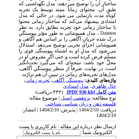
ساختار آن را توضیح می دهند: مدل نگهداشتی که
طبقِِ آن، محتوای زماناًً ممتد توسط یک تجربه
کوتاه مدت بازنمایی می شود، در حالی که مدل
امتدادی پیشنهاد می‌کند که ساختار زمانی محتوا
با ساختار زمانی خود تجربه تطابق دارد. به نظرِِ
Dainton ، مدل همپوشانی به طور مؤثر پیوستگیِِ
درک شده جریانِِ آگاهی را بر اساس هم آگاهی و
همپوشانی اجزای تجربی توضیح می‌دهد. استدلال
می شود که مدلِِ او به اشتباه پیوستگی قوی را
مسلّّم فرض کرده است و حتی اگر مفروض او در
محلّّ خود باشد، نتیجه‌ای که می‌گیرد بحث‌انگیز
است. در نهایت، صرفاًً از منظر پیوستگیِِ آگاهی،
مدل‌های تجربه‌های زمانی در تبیینِِ آن هم ترازََند.
واژه‌های کلیدی:
پیوستگی آگاهی
،
تجربه زمانی
،
حال ظاهری
،
مدل امتدادی
متن کامل
[PDF 936 kb]
(۴۳۲ دریافت)
نوع مطالعه:
پژوهشي اصیل
| موضوع مقاله:
فلسفه ذهن و زبان شناسی شناختی
دریافت: 1404/2/10 | پذیرش: 1404/2/10 | انتشار:
1404/2/10
ارسال نظر درباره این مقاله : نام کاربری یا پست
الکترونیک شما: