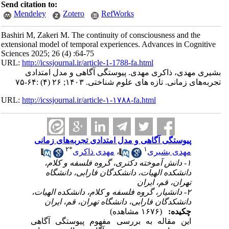
Send citation to:
Mendeley
Zotero
RefWorks
Bashiri M, Zakeri M. The continuity of consciousness and the
extensional model of temporal experiences. Advances in Cognitive
Sciences 2025; 26 (4) :64-75
URL:
http://icssjournal.ir/article-1-1788-fa.html
بشیری مهدی، ذاکری مهدی. پیوستگی آگاهی و مدل امتدادی
تجربه‌های زمانی. تازه های علوم شناختی. ۱۴۰۳; ۲۶ (۴) :۶۴-۷۵
URL:
http://icssjournal.ir/article-۱-۱۷۸۸-fa.html
پیوستگی آگاهی و مدل امتدادی تجربه‌های زمانی
۲
*
۱
مهدی بشیری
،
مهدی ذاکری
۱- دانش آموخته دکتری، گروه فلسفه و کلام،
دانشکده الهیات، دانشکدگان فارابی، دانشگاه
تهران، قم، ایران
۲- دانشیار، گروه فلسفه و کلام، دانشکده الهیات،
دانشکدگان فارابی، دانشگاه تهران، قم، ایران
چکیده:
(۱۶۷۶ مشاهده)
این مقاله به بررسی مفهوم پیوستگی آگاهی