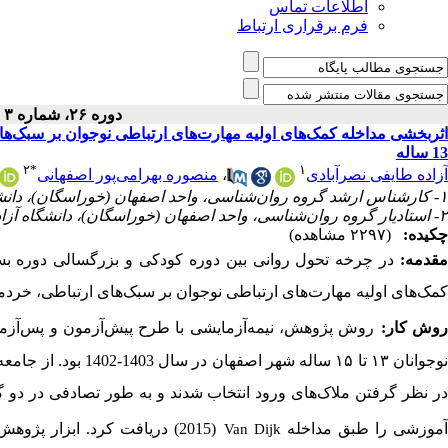
اطلاعات تماس
فرم برقراری ارتباط
دوره ۲۶، شماره ۳ - ( پاییز ۱۴۰۳ )
13 ساله
۲
*
۱
آزاده طایفی نصرآبادی
،
منصوره بهرامی‌پور اصفهانی
۱- کارشناس ارشد گروه روان‌شناسی، واحد اصفهان (خوراسگان)، دانشگاه آزاد اسلامی، اصفهان، ایران
۲- استادیار گروه روان‌شناسی، واحد اصفهان (خوراسگان)، دانشگاه آزاد اسلامی، اصفهان، ایران
چکیده:
(۲۲۹۷ مشاهده)
مقدمه:
در چرخه تحول روانی بین دوره کودکی و بزرگسالی دوره بسی
کمک‌های اولیه مهارت‌های ارتباطی نوجوان بر سبک­‌های ارتباطی، خردم
وش کار:
وجوانان
۱۳
تا
۱۵
موزشی را طبق مداخله
(2015) دریافت کرد. ابزار پژوهش شامل پرسشنامه استاندارد سبک ارتباطی
Van Dijk