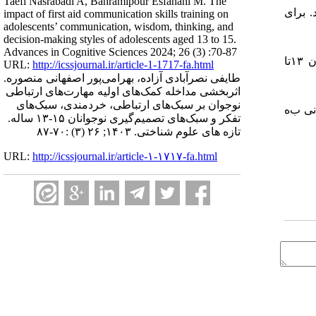
Taefi Nasrabadi A, Bahramipour Esfahani M. The
. برای
impact of first aid communication skills training on
adolescents’ communication, wisdom, thinking, and
decision-making styles of adolescents aged 13 to 15.
Advances in Cognitive Sciences 2024; 26 (3) :70-87
نتایج نشان داد که مداخله کمک‌های اولیه مهارت‌های ارتباطی نوجوان بر سبک­‌های ارتباطی، خردمندی و سبک‌های تفکر نوجوانان ۱۳تا
URL:
http://icssjournal.ir/article-1-1717-fa.html
طایفی نصرآبادی آزاده، بهرامی‌پور اصفهانی منصوره.
اثربخشی مداخله کمک‌های اولیه مهارت‌های ارتباطی
نوجوان بر سبک‌های ارتباطی، خردمندی، سبک‌های
نی
ب
‌ه
تفکر و سبک‌های تصمیم‌گیری نوجوانان ۱۵-۱۳ ساله.
تازه های علوم شناختی. ۱۴۰۳; ۲۶ (۳) :۷۰-۸۷
URL:
http://icssjournal.ir/article-۱-۱۷۱۷-fa.html