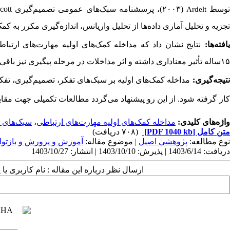
وسط
(
۲۰۰۳)
، پرسشنامه سبک‌های عمومی تصمیم‌گیری
cott
Ardelt
تجزیه و تحلیل آماری داده‌­ها از تحلیل واریانس، اندازه‌‌گیری مکرر به کمک
افته‌ها:
۱۵ساله تأثیر معناداری داشته و اثر مداخلات در مرحله پیگیری نیز باقی مانده است (0/01
تیجه
گیری:
مداخله کمک
های اولیه بر
سبک
های
تفکر، تصمیم
گیری، تفک
کار
گرفته
شود. از این رو پیشنهاد می­‌گردد مطالعات تکمیلی جهت مقای
واژه‌های کلیدی:
مداخله کمک‌های اولیه مهارت‌های ارتباطی
،
سبک‌های ا
متن کامل
[PDF 1040 kb]
(۷۰۸ دریافت)
نوع مطالعه:
پژوهشي اصیل
| موضوع مقاله:
آموزش و پرورش و بازتوا
دریافت: 1403/6/14 | پذیرش: 1403/10/10 | انتشار: 1403/10/27
ارسال نظر درباره این مقاله : نام کاربری ی