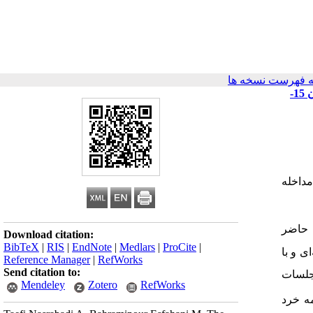
 فهرست نسخه ها
اثربخشی مداخله کمک‌های اولیه مهارت‌های ارتباطی نوجوان بر سبک‌های ارتباطی، خردمندی، سبک‌های تفکر و سبک‌های تصمیم‌گیری نوجوانان 15-
داخله
ماری پژوهش حاضر
Download citation:
BibTeX
|
RIS
|
EndNote
|
Medlars
|
ProCite
|
د مرحله‌ای و با
Reference Manager
|
RefWorks
Send citation to:
ند. گروه آزمایش جلسات
Mendeley
Zotero
RefWorks
امه خرد