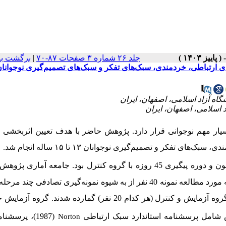
جلد ۲۶ شماره ۳ صفحات ۸۷-۷۰
|
برگشت به
ار مهم نوجوانی قرار دارد. پژوهش حاضر با هدف تعیین اثربخشی م
ندی، سبک­‌های تفکر و تصمیم‌گیری نوجوانان
۱۳
تا
۱۵
ساله انجام شد.
روش پژوهش، نیمه‌­آزمایشی با طرح پیش‌­آزمون و پس‌­آزمون و دوره پیگیری 45 روزه با گروه کنترل بود. جامعه آ
ساله شهر اصفهان در سال 1403-1402 بود. از جامعه مورد مطالعه نمونه 40 نفر از به شیوه نمونه­‌گیری تصادفی چن
در نظر گرفتن ملاک­‌های ورود انتخاب شدند و به طور تصادفی در دو گروه آزمایش و کنترل (هر کدام 20 نفر) گمارده شد
(1987)، پرسشن
Norton