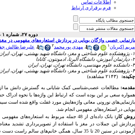
اطلاعات تماس
فرم برقراری ارتباط
دوره ۲۷، شماره ۱ - ( بهار ۱۴۰۴ )
بازنمایی عصبی واژگان بویایی در پردازش استعاره‌های مفهومی در مغز
۲
۱
مریم اکبریان
،
مهدی پورمحمد
،
علیرضا طالش جفا
۱- پژوهشکده علوم شناختی و مغز، دانشگاه شهید بهشتی، تهران، ایران و پژوهشکده علوم شناختی، دانشگاه شهید بهشتی، تهران، ایران
۲- دپارتمان آموزش، دانشگاه آلبرتا، ادمونتون، کانادا
۳- دانشکده علوم مهندسی، دانشگاه تهران، تهران، ایران
۴- پژوهشکده علوم شناختی و مغز، دانشگاه شهید بهشتی، تهران، ایران
چکیده:
(۲۱۴۳ مشاهده)
مقدمه:
مطالعات عصب‌شناسی کمک شایانی به گسترش دانش ما از نحو
مواره سعی بر این بوده است که ارتباط این واژه‌­ها با نحوه ادراک
ازنمایی­‌های نورونی معانی واژه‌­هایش مورد غفلت واقع شده است سیس
بویایی در استعاره‌های مفهومی انجام شد
.
وش کار:
پردازش این جملات در مغز با استفاده از تصویربرداری تشدید م
آزمودنی در سنین 20 تا 35 سال، همگی خانم‌های سا