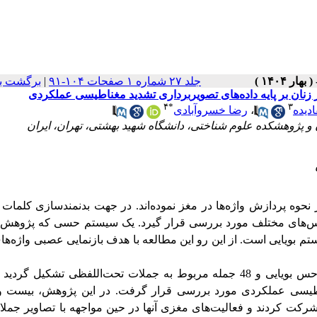
جلد ۲۷ شماره ۱ صفحات ۱۰۴-۹۱
|
برگشت ب
 زنان بر پایه داده‌های تصویربرداری تشدید مغناطیسی عملکردی
۴
*
۳
دیده
،
رضا خسروآبادی
ه پردازش واژه­‌ها در مغز نموده‌اند. در جهت بدنمندسازی کلمات
 حس‌های مختلف مورد بررسی قرار گیرد.
یک سیستم حسی که پژوهش د
تم بویایی است. از این رو
این مطالعه با هدف بازنمایی عصبی واژه‌­
بانک داده‌ای از 48 جمله مربوط به استعاره‌های مفهومی حس بویایی و 48 جمله مربوط به جملات تحت‌اللفظی تشکیل
غناطیسی عملکردی مورد بررسی قرار گرفت. در این پژوهش، بیست
لم راست دست شرکت کردند و فعالیت‌های مغزی آنها در حین مواجهه با تصاویر جم