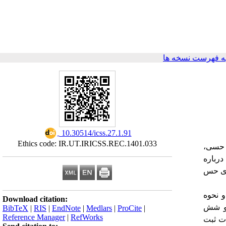
ه فهرست نسخه ها
‎ 10.30514/icss.27.1.91
Ethics code: IR.UT.IRICSS.REC.1401.033
 حسی،
رباره
های حس
 گردید و نحوه
Download citation:
 و شش
BibTeX
|
RIS
|
EndNote
|
Medlars
|
ProCite
|
Reference Manager
|
RefWorks
لات ثبت