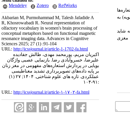
Send citation to:
Mendeley
Zotero
RefWorks
اره‌ها
یه) به
Akbarian M, Purmohammad M, Talesh Jafadide A
R, Khosrowabadi R. Neural representation of
olfactory vocabulary in women's brain processing of
ه شاید
conceptual metaphors based on functional magnetic
م مغزی
resonance imaging data. Advances in Cognitive
Sciences 2025; 27 (1) :91-104
URL:
http://icssjournal.ir/article-1-1702-fa.html
اکبریان مریم، پورمحمد مهدی، طالش جفادیده
علیرضا، خسروآبادی رضا. بازنمایی عصبی واژگان
بویایی در پردازش استعاره‌های مفهومی در مغز زنان
بر پایه داده‌های تصویربرداری تشدید مغناطیسی
عملکردی. تازه های علوم شناختی. ۱۴۰۴; ۲۷ (۱)
:۹۱-۱۰۴
URL:
http://icssjournal.ir/article-۱-۱۷۰۲-fa.html