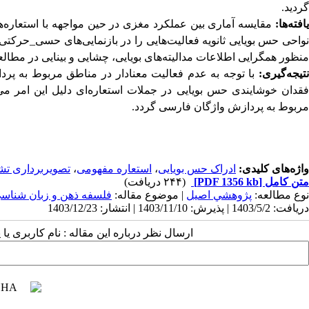
گردید.
یافته‌ها:
مقایسه آماری بین عملکرد مغزی در حین مواجهه با استعاره‌ها 
واحی حس بویایی ثانویه فعالیت‌هایی را در بازنمایی‌های حسی
_
حرکتی و
منظور همگرایی اطلاعات مدالیته‌های بویایی، چشایی و بینایی در مطال
نتیجه‌گیری:
با توجه به عدم فعالیت معنا‌دار در مناطق مربوط به پردا
فقدان خوشایندی حس بویایی در جملات استعاره‌ای دلیل این امر می‌ب
مربوط به پردازش واژگان فارسی گردد.
واژه‌های کلیدی:
ادراک حس بویایی
،
استعاره مفهومی
،
تصویربرداری ت
متن کامل
[PDF 1356 kb]
(۲۴۴ دریافت)
نوع مطالعه:
پژوهشي اصیل
| موضوع مقاله:
فلسفه ذهن و زبان شناس
دریافت: 1403/5/2 | پذیرش: 1403/11/10 | انتشار: 1403/12/23
ارسال نظر درباره این مقاله : نام کاربری ی