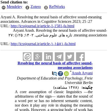
Send citation to:
Mendeley
Zotero
RefWorks
Aryani A. Resolving the neural basis of affective sound-meaning
associations. Advances in Cognitive Sciences 2023; 25 :27
URL:
http://icssjournal.ir/article-1-1581-fa.html
Aryani Arash. Resolving the neural basis of affective sound-
:۲۷
()
meaning associations. تازه های علوم شناختی. ۱۴۰۲; ۲۵
URL:
http://icssjournal.ir/article-۱-۱۵۸۱-fa.html
Resolving the neural basis of affective sound-
meaning associations
*
Arash Aryani
Department of Education and Psychology, Freie
Universität Berlin
چکیده:
(۱۴۷۸ مشاهده)
A core assumption of classic linguistics —the
arbitrariness of the sign— states that the sound of
a word per se has no inherent semantic content,
nor does it play any role in shaping the meaning
of words. However, a growing body of work has