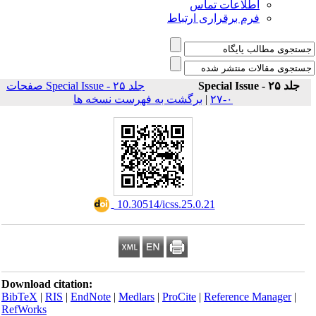
اطلاعات تماس
فرم برقراری ارتباط
جلد ۲۵ - Special Issue
جلد ۲۵ - Special Issue صفحات
برگشت به فهرست نسخه ها
|
۰-۲۷
‎ 10.30514/icss.25.0.21
Download citation:
BibTeX
|
RIS
|
EndNote
|
Medlars
|
ProCite
|
Reference Manager
|
RefWorks