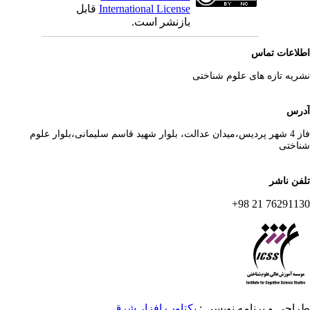
International License
قابل
بازنشر است.
لاعات تماس
ریه تازه های علوم شناختی
رس
فاز 4 شهر پردیس،میدان عدالت، بلوار شهید قاسم سلیمانی،بلوار علوم
اختی
فن ناشر
76291130 21 
احی و برنامه نویسی :
یکتاوب افزار شرق