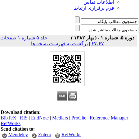
اطلاعات تماس
فرم برقراری ارتباط
دوره ۵، شماره ۱ - ( بهار ۱۳۸۲ )
جلد ۵ شماره ۱ صفحات
۶۷-۶۷
|
برگشت به فهرست نسخه ها
Download citation:
BibTeX
|
RIS
|
EndNote
|
Medlars
|
ProCite
|
Reference Manager
|
RefWorks
Send citation to:
Mendeley
Zotero
RefWorks