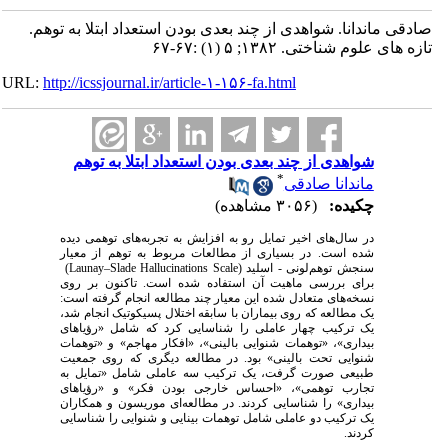
صادقی ماندانا. شواهدی از چند بعدی بودن استعداد ابتلا به توهم.
تازه های علوم شناختی. ۱۳۸۲; ۵ (۱) :۶۷-۶۷
URL:
http://icssjournal.ir/article-۱-۱۵۶-fa.html
شواهدی از چند بعدی بودن استعداد ابتلا به توهم
*
ماندانا صادقی
چکیده:
(۳۰۵۶ مشاهده)
در سال‌های اخیر تمایل رو به افزایش به تجربه‌های توهمی دیده
شده است. در بسیاری از مطالعات مربوط به توهم از معیار
سنجش توهم‌لونی - اسلید
(Launay–Slade Hallucinations Scale)
برای بررسی ماهیت آن استفاده شده است. تاکنون بر روی
نسخه‌های متعادل شده این معیار چند مطالعه انجام گرفته است:
یک مطالعه که روی بیماران با سابقه اختلال پسیکوتیک انجام شد،
یک ترکیب چهار عاملی را شناسایی کرد که شامل «رؤیاهای
بیداری»، «توهمات شنوایی بالینی»، «افکار مهاجم» و «توهمات
شنوایی تحت بالینی» بود. در مطالعه دیگری که روی جمعیت
طبیعی صورت گرفت، یک ترکیب سه عاملی شامل «تمایل به
تجارب توهمی»، «احساس خارجی بودن فکر» و «رؤیاهای
بیداری» را شناسایی کردند. در مطالعه‌ای موریسون و همکاران
یک ترکیب دو عاملی شامل توهمات بینایی و شنوایی را شناسایی
کردند.