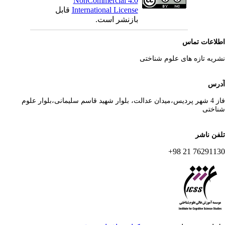
NonCommercial 4.0
International License
قابل
بازنشر است.
لاعات تماس
ریه تازه های علوم شناختی
رس
فاز 4 شهر پردیس،میدان عدالت، بلوار شهید قاسم سلیمانی،بلوار علوم
اختی
فن ناشر
76291130 21 