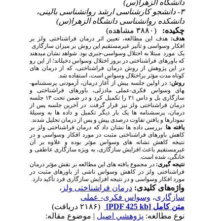
دانشگاه الزهرا(س)
۳- دانشجو کارشناسی ارشد روانشناسی بالینی،
دانشکده روانشناسی دانشگاه الزهرا(س)
چکیده:
(۳۸۸۰ مشاهده)
هدف:
هدف این مطالعه، تعیین اثر درمان فراشناختی ولز بر
افکار وسواسی و تأثیر غیرمستقیم این روش بر میزان سازگاری
یک مورد مبتلا به اختلال وسواسی-جبری بود. شواهد نشان می­دهند
که باورهای فراشناختی در بروز اختلال وسواس دخیل­اند؛ از این رو
در این پژوهش از روش درمان فراشناختی، که از درمان­ های
کوتاه ­مدت مؤثر براختلال وسواس است، استفاده شد.
روش
:
در اولین جلسه پیش از آغاز درمان، آزمودنی پرسش­نامه­
های وسواس فکری-عملی مادزلی، باورهای فراشناختی و
سازگاری بل و داس ۲۱ را تکمیل کرد و در ضمن تحت ۱۳ جلسه
درمان فراشناختی ولز نیز قرار گرفت. در آخرین جلسه پس از
درمان، پرسش­نامه­ ها یک بار دیگر تکمیل و داده ­ها به وسیلۀ
نمودارها و یافتن تفاوت درصدی پیش و پس از درمان تحلیل شدند.
یافته­ ها
: بررسی داده­ ها نشان داد که درمان فراشناختی ولز بر
کاهش باورهای فراشناختی مثبت در مورد افکار وسواسی و در
نتیجه کاهش نشانه­ های وسواس مؤثر بوده و علاوه بر آن
غیرمستقیم باعث افزایش سازگاری، به ویژه سازگاری عاطفی و
خانگی، شده است.
نتیجه­ گیری:
در مجموع یافته ­های این مطالعه بر نقش مؤثر درمان
فراشناختی ولز در کاهش وسواس ناشی از باورهای مثبت در
مورد افکار وسواسی و در نتیجه افزایش سازگاری فرد تأکید دارد.
واژه‌های کلیدی:
درمان فراشناختی ولز
،
سازگاری
،
وسواس فکری- عملی
متن کامل
[PDF 425 kb]
(۲۱۸۶ دریافت)
نوع مطالعه:
پژوهشي اصیل
| موضوع مقاله: