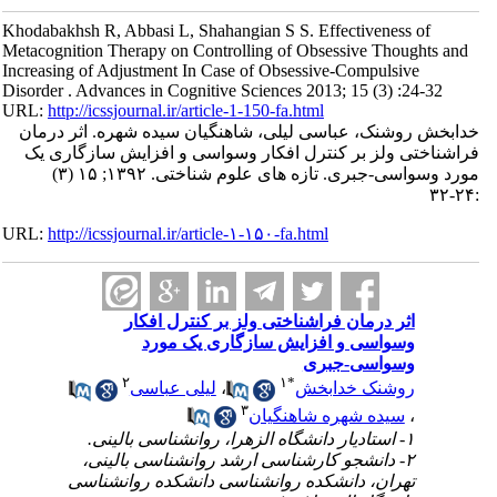
Khodabakhsh R, Abbasi L, Shahangian S S. Effectiveness of
Metacognition Therapy on Controlling of Obsessive Thoughts and
Increasing of Adjustment In Case of Obsessive-Compulsive
Disorder . Advances in Cognitive Sciences 2013; 15 (3) :24-32
URL:
http://icssjournal.ir/article-1-150-fa.html
خدابخش روشنک، عباسی لیلی، شاهنگیان سیده شهره. اثر درمان
فراشناختی ولز بر کنترل افکار وسواسی و افزایش سازگاری یک
مورد وسواسی-جبری. تازه های علوم شناختی. ۱۳۹۲; ۱۵ (۳)
:۲۴-۳۲
URL:
http://icssjournal.ir/article-۱-۱۵۰-fa.html
اثر درمان فراشناختی ولز بر کنترل افکار
وسواسی و افزایش سازگاری یک مورد
وسواسی-جبری
۲
۱
*
روشنک خدابخش
،
لیلی عباسی
۳
،
سیده شهره شاهنگیان
۱- استادیار دانشگاه الزهرا، روانشناسی بالینی.
۲- دانشجو کارشناسی ارشد روانشناسی بالینی،
تهران، دانشکده روانشناسی دانشکده روانشناسی