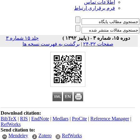
اطلاعات تماس
فرم برقراری ارتباط
دوره ۱۵، شماره ۳ - ( پاییز ۱۳۹۲ )
جلد ۱۵ شماره ۳
صفحات ۳۲-۲۴
|
برگشت به فهرست نسخه ها
Download citation:
BibTeX
|
RIS
|
EndNote
|
Medlars
|
ProCite
|
Reference Manager
|
RefWorks
Send citation to:
Mendeley
Zotero
RefWorks