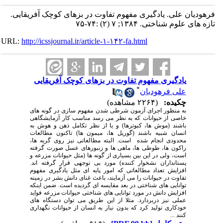
فرهودیان علی. یادگیری مفهوم تفاوت در بزهای کوچک آفریقایی.
تازه های علوم شناختی. ۱۳۸۴; ۷ (۲) :۷۴-۷۵
URL:
http://icssjournal.ir/article-۱-۱۴۲-fa.html
یادگیری مفهوم تفاوت در بزهای کوچک آفریقایی
*
علی فرهودیان
چکیده:
(۲۲۶۴ مشاهده)
به منظور اجرای آزمون شرطی شدن مفهوم سازی در گونه های
خاصی از حیوانات که به نظر می رسد مناسب کار آزمایشگاهی
باشند (موش ها، کبوترها) و یا از نظر تکامل ذهن و هوش به
انسان شبیه باشند (گوریل ها، میمون ها) تاکنون مطالعات
محدودی انجام شده
است. البته مطالعاتی نیز روی گربه ها،
راکون ها، طوطی ها، ماهی ها و زنبورهای عسل صورت گرفته
است، ولی در این بین بسیاری از گونه ها (مثل حیوانات مزرعه و
پستانداران نشخوار کننده) مورد بی توجهی قرار گرفته اند.
افزایش تعداد مطالعاتی که امور پایه ای مثل یادگیری مفهوم
تفاوت در حیوانات را می آزمایند، باعث غنای دانش بشر در زمینه
توانایی های شناختی در بعد مقایسه ای گردیده است. ضمن اینکه
افزایش دانش در مورد توانایی های شناختی حیوانات مزرعه فواید
عملی نیز دربردارد. مثلا از این طریق می توان دستگاه های
خودکاری تولید کرد که بدون نیاز به انسان از حیوانات نگهداری
کنند ...