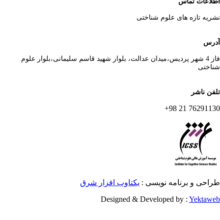
لاعات تماس
ریه تازه های علوم شناختی
رس
فاز 4 شهر پردیس،میدان عدالت، بلوار شهید قاسم سلیمانی،بلوار علوم
اختی
فن ناشر
76291130 21 
احی و برنامه نویسی :
یکتاوب افزار شرق
Designed & Developed by :
Yektaw