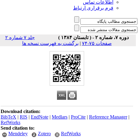
اطلاعات تماس
فرم برقراری ارتباط
دوره ۷، شماره ۲ - ( تابستان ۱۳۸۴ )
جلد ۷ شماره ۲
صفحات ۷۵-۷۴
|
برگشت به فهرست نسخه ها
Download citation:
BibTeX
|
RIS
|
EndNote
|
Medlars
|
ProCite
|
Reference Manager
|
RefWorks
Send citation to:
Mendeley
Zotero
RefWorks