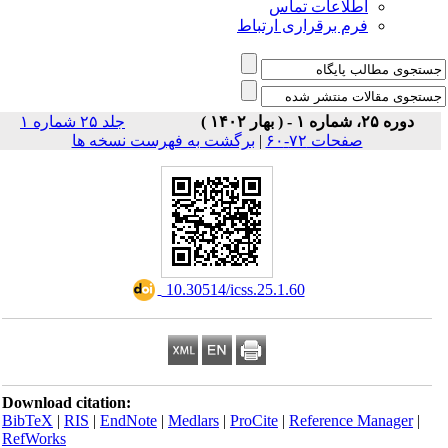
اطلاعات تماس
فرم برقراری ارتباط
دوره ۲۵، شماره ۱ - ( بهار ۱۴۰۲ )
جلد ۲۵ شماره ۱
صفحات ۷۲-۶۰
|
برگشت به فهرست نسخه ها
‎ 10.30514/icss.25.1.60
Download citation:
BibTeX
|
RIS
|
EndNote
|
Medlars
|
ProCite
|
Reference Manager
|
RefWorks