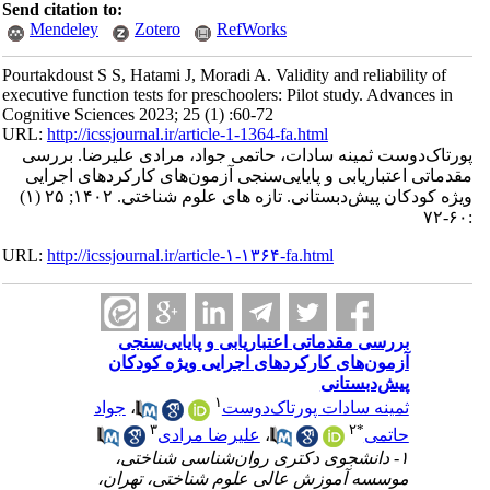
Send citation to:
Mendeley
Zotero
RefWorks
Pourtakdoust S S, Hatami J, Moradi A. Validity and reliability of
executive function tests for preschoolers: Pilot study. Advances in
Cognitive Sciences 2023; 25 (1) :60-72
URL:
http://icssjournal.ir/article-1-1364-fa.html
پورتاک‌دوست ثمینه سادات، حاتمی جواد، مرادی علیرضا. بررسی
مقدماتی اعتباریابی و پایایی‌سنجی آزمون‌های کارکردهای اجرایی
ویژه کودکان پیش‌دبستانی. تازه های علوم شناختی. ۱۴۰۲; ۲۵ (۱)
:۶۰-۷۲
URL:
http://icssjournal.ir/article-۱-۱۳۶۴-fa.html
بررسی مقدماتی اعتباریابی و پایایی‌سنجی
آزمون‌های کارکردهای اجرایی ویژه کودکان
پیش‌دبستانی
۱
ثمینه سادات پورتاک‌دوست
،
جواد
۳
۲
*
حاتمی
،
علیرضا مرادی
۱- دانشجوی دکتری روان‌شناسی شناختی،
موسسه آموزش عالی علوم شناختی، تهران،