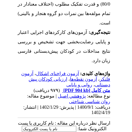
80/0) و قدرت تفکیک مطلوب (اختلاف معنادار در
تمام مولفه­‌ها بین نمرات دو گروه هنجار و بالینی)
است.
نتیجه‌­گیری:
آزمون­‌های کارکردهای اجرایی اعتبار
و پایایی رضایت­‌بخشی جهت تشخیص و بررسی
نتایج مداخلات در کودکان پیش­‌دبستانی فارسی
زبان دارد.
واژه‌های کلیدی:
آزمون فراخنای اشکال
،
آزمون
فلنکر
،
آزمون نقطه‌‌ها
،
ارزیابی کودکان پیش­‌
دبستانی
،
روایی و پایایی
متن کامل
[PDF 904 kb]
(۹۷۹ دریافت)
نوع مطالعه:
پژوهشي اصیل
| موضوع مقاله:
روان شناسی شناختی
دریافت: 1400/9/1 | پذیرش: 1402/1/29 | انتشار:
1402/4/19
ارسال نظر درباره این مقاله : نام کاربری یا پست
الکترونیک شما: