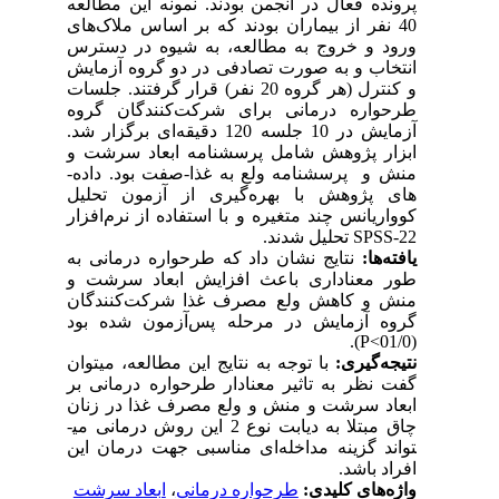
پرونده فعال در انجمن بودند. نمونه این مطالعه
40 نفر از بیماران بودند که بر اساس ملاک­‌های
ورود و خروج به مطالعه، به شیوه در دسترس
انتخاب و به صورت تصادفی در دو گروه آزمایش
و کنترل (هر گروه 20 نفر) قرار گرفتند. جلسات
طرحواره درمانی برای شرکت­‌کنندگان گروه
آزمایش در 10 جلسه 120 دقیقه‌­ای برگزار شد.
ابزار پژوهش شامل پرسشنامه ابعاد سرشت و
منش و پرسشنامه ولع به غذا-صفت بود.
داده‌­
های پژوهش با بهره­‌گیری از آزمون تحلیل
کوواریانس چند متغیره
و با استفاده از نرم­‌افزار
SPSS-22
تحلیل شدند.
یافته‌­ها:
نتایج نشان داد که طرحواره درمانی به
طور معناداری باعث افزایش ابعاد سرشت و
منش و کاهش ولع مصرف غذا شرکت­‌کنندگان
گروه آزمایش در مرحله پس‌­آزمون شده بود
.
)
P
>
(01/0
نتیجه‌­گیری:
با توجه به نتایج این مطالعه، می­توان
گفت نظر به تاثیر معنادار طرحواره درمانی بر
ابعاد سرشت و منش و ولع مصرف غذا
در زنان
چاق مبتلا به دیابت
نوع 2
این روش درمانی می­
تواند گزینه مداخله‌­ای مناسبی جهت درمان این
افراد باشد.
واژه‌های کلیدی:
طرحواره درمانی
،
ابعاد سرشت