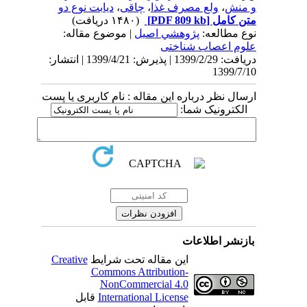
و منش
،
ولع مصرف غذا
،
چاقی
،
دیابت نوع دو
متن کامل
[PDF 809 kb]
(۱۴۸۰ دریافت)
نوع مطالعه:
پژوهشي اصیل
| موضوع مقاله:
علوم اعصاب شناختی
دریافت: 1399/2/29 | پذیرش: 1399/4/21 | انتشار:
1399/7/10
ارسال نظر درباره این مقاله : نام کاربری یا پست
الکترونیک شما:
بازنشر اطلاعات
این مقاله تحت شرایط
Creative
Commons Attribution-
NonCommercial 4.0
International License
قابل