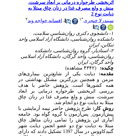
اثربخشی طرحواره درمانی بر ابعاد سرشت،
منش و ولع مصرف غذا در زنان چاق مبتلا به
دیابت نوع 2
۲
۱
*
سیندرلا خنجری
،
افسانه خواجه وند
۱- دانشجوی دکتری روان‌شناسی سلامت،
دانشکده روان‌شناسی، دانشگاه آزاد اسلامی واحد
تنکابن، ایران
۲- استادیار، گروه روان‌شناسی، دانشکده
روان‌شناسی، واحد گرگان، دانشگاه آزاد اسلامی
واحد گرگان، ایران
چکیده:
(۴۳۴۲ مشاهده)
مقدمه:
دیابت یکی از شایع‌ترین بیماری‌های
مزمن و همچنین بزرگترین مشکل بهداشتی در
همه کشورها است
. پژوهش حاضر با هدف
بررسی
اثربخشی
طرحواره درمانی بر ابعاد
سرشت، منش و ولع مصرف غذا
در زنان چاق
مبتلا به دیابت نوع دو
انجام شد.
روش کار:
طرح پژوهش
حاضر نیمه آزمایشی با
پیش
آزمون
_
پس
آزمون با گروه گواه بود.
جامعه
آماری این پژوهش را تمامی زنان متاهل چاق
مبتلا به دیابت نوع دو عضو انجمن دیابت شهر
گنبدکاووس در سال 1397 تشکیل دادند که دارای