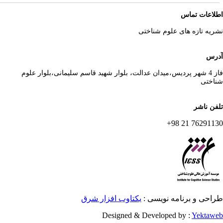
لاعات تماس
ریه تازه های علوم شناختی
رس
فاز 4 شهر پردیس،میدان عدالت، بلوار شهید قاسم سلیمانی،بلوار علوم
اختی
فن ناشر
76291130 21 
احی و برنامه نویسی :
یکتاوب افزار شرق
Designed & Developed by :
Yektaw