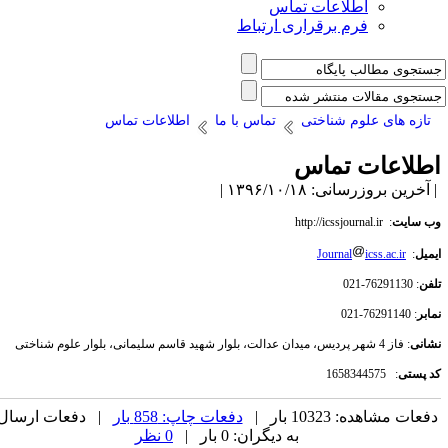
اطلاعات تماس
فرم برقراری ارتباط
تازه های علوم شناختی
تماس با ما
اطلاعات تماس
طلاعات تماس
آخرین بروزرسانی: ۱۳۹۶/۱۰/۱۸ |
ب سایت
: http://icssjournal.ir
یمیل
:
icss.ac.ir
Journal
لفن
: 76291130-021
ابر
: 76291140-021
شانی
: فاز 4 شهر پردیس، میدان عدالت، بلوار شهید قاسم سلیمانی، بلوار علوم شناختی
د پستی
: 1658344575
فعات مشاهده: 10323 بار |
دفعات چاپ: 858 بار
| دفعات ارسال
به دیگران: 0 بار |
0 نظر