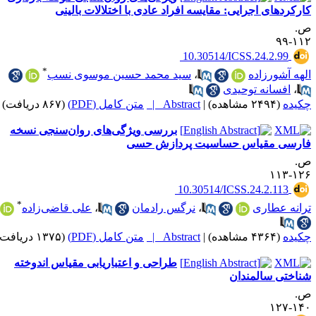
ارکردهای اجرایی: مقایسه‌ افراد عادی با اختلالات بالینی
.
۱۱۲-
‎ 10.30514/ICSS.24.2.99
*
لهه آشورزاده
،
سید محمد حسین موسوی نسب
،
افسانه توحیدی
کیده
(۲۴۹۴ مشاهده)
|
Abstract |
متن کامل (PDF)
(۸۶۷ دریافت)
بررسی ویژگی‌های روان‌سنجی نسخه
ارسی مقیاس حساسیت پردازش حسی
.
۱۲۶-۱
‎ 10.30514/ICSS.24.2.113
*
رانه عطاری
،
نرگس رادمان
،
علی قاضی‌زاده
کیده
(۴۳۶۴ مشاهده)
|
Abstract |
متن کامل (PDF)
(۱۳۷۵ دریافت)
طراحی و اعتباریابی مقیاس اندوخته
ناختی سالمندان
.
۱۴۰-۱