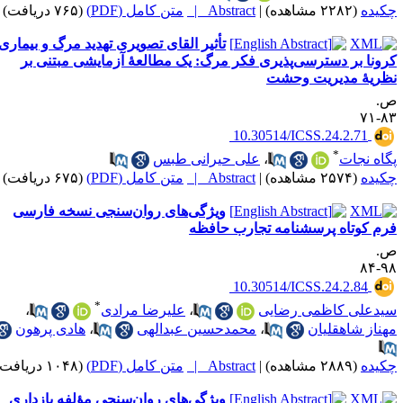
کیده
(۲۲۸۲ مشاهده)
|
Abstract |
متن کامل (PDF)
(۷۶۵ دریافت)
تأثیر القای تصویری تهدید مرگ و بیماری
رونا بر دسترسی‌پذیری فکر مرگ: یک مطالعۀ آزمایشی مبتنی بر
ظریۀ مدیریت وحشت
.
۸۳-
‎ 10.30514/ICSS.24.2.71
*
گاه نجات
،
علی حیرانی طبس
کیده
(۲۵۷۴ مشاهده)
|
Abstract |
متن کامل (PDF)
(۶۷۵ دریافت)
ویژگی‌های روان‌سنجی نسخه فارسی
رم کوتاه پرسشنامه تجارب حافظه
.
۹۸-
‎ 10.30514/ICSS.24.2.84
*
یدعلی کاظمی رضایی
،
علیرضا مرادی
،
هناز شاهقلیان
،
محمدحسین عبدالهی
،
هادی پرهون
کیده
(۲۸۸۹ مشاهده)
|
Abstract |
متن کامل (PDF)
(۱۰۴۸ دریافت)
ویژگی‌های روان‌سنجی مؤلفه بازداری