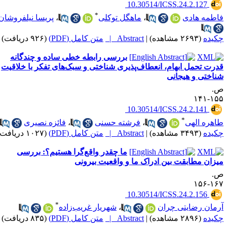
‎ 10.30514/ICSS.24.2.127
*
اطمه هادی
،
ماهگل توکلی
،
پریسا نیلفروشان
کیده
(۲۶۹۳ مشاهده)
|
Abstract |
متن کامل (PDF)
(۹۲۶ دریافت)
بررسی رابطه خطی ساده و چندگانه
درت تحمل ابهام، انعطاف‌پذیری ‌شناختی و سبک‌های تفکر با خلاقیت
ناختی و هیجانی
.
۱۵۵-۱
‎ 10.30514/ICSS.24.2.141
*
اهره الهی
،
فرشته حسنی
،
فائزه نصیری
کیده
(۳۴۹۳ مشاهده)
|
Abstract |
متن کامل (PDF)
(۱۰۲۷ دریافت)
ما چقدر واقع‌گرا هستیم؟: بررسی
یزان مطابقت بین ادراک ما و واقعیت بیرونی
.
۱۶۷-۱
‎ 10.30514/ICSS.24.2.156
*
رمان رضایتی چران
،
شهریار غریب‌زاده
کیده
(۲۸۹۶ مشاهده)
|
Abstract |
متن کامل (PDF)
(۸۳۵ دریافت)