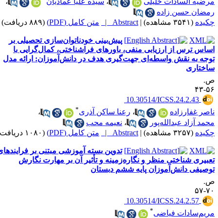
رضیه السادات خلیلی
،
سیده علیا عمادیان
،
مضان حسن زاده
کیده
(۳۵۴۱ مشاهده)
|
Abstract |
متن کامل (PDF)
(۸۸۹ دریافت)
پیش‌بینی خودناتوان‌سازی تحصیلی بر
ساس ترس از ارزیابی منفی، باورهای فراشناختی، کمال‌گرایی با
وجه به نقش واسطه‌ای جهت‌گیری هدف در دانش‌آموزان: ارائه مدل
اختاری
.
۵۶-
‎ 10.30514/ICSS.24.2.43
*
اصر غفارزاده
،
رعنا ساکن آذری
،
حمد آزاد عبدالله‌پور
،
نعیمه محب
کیده
(۳۲۵۷ مشاهده)
|
Abstract |
متن کامل (PDF)
(۱۰۸۰ دریافت)
تدوین بسته آموزشی مبتنی بر فرایندهای
عبیری شناختی منظر و نگاره‌زمینه و تأثیر آن بر مهارت نگارش
وصیفی دانش‌آموزان پایه ششم دبستان
.
۷۰-
‎ 10.30514/ICSS.24.2.57
*
ریم‌سادات فیاضی