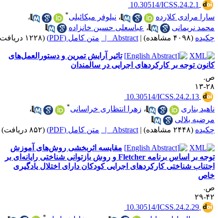
‎ 10.30514/ICSS.24.2.1
*
ارا مرادی کلارده
،
نیلوفر میکائیلی
،
حمد نریمانی
،
عباسعلی حسین خانزاده
کیده
(۴۰۹۸ مشاهده)
|
Abstract |
متن کامل (PDF)
(۱۲۲۸ دریافت)
تاثیر آرایش تمرین و دستورالعمل‌های
انون توجه بر کارکردهای اجرایی در سالمندان
.
۲۸-
‎ 10.30514/ICSS.24.2.13
*
اهید بناری
،
زهرا انتظاری خراسانی
،
رضیه بلالی
کیده
(۲۴۴۸ مشاهده)
|
Abstract |
متن کامل (PDF)
(۸۵۲ دریافت)
مقایسه اثربخشی روش‌های آموزش
توجه بر اساس برنامه Fletcher و روش بازتوانی شناختی رایانه‌ای بر
جتناب شناختی کارکردهای اجرایی کودکان دارای اختلال یادگیری
اص
.
۴۲-
‎ 10.30514/ICSS.24.2.29
*