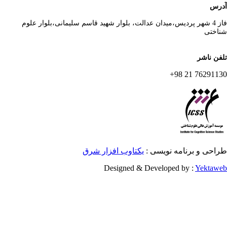
رس
فاز 4 شهر پردیس،میدان عدالت، بلوار شهید قاسم سلیمانی،بلوار علوم
اختی
فن ناشر
76291130 21 
احی و برنامه نویسی :
یکتاوب افزار شرق
Designed & Developed by :
Yektaw