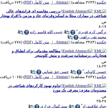
کیده
(۳۶۴۳ مشاهده)
|
Abstract |
متن کامل (PDF)
(۶۷۴ دریافت)
بررسی مقایسه ای فرایندهای عالی
ناختی در بیماران مبتلا به اسکیزوفرنیای حاد و مزمن با افراد بهنجار
.
۱۷
*
رگس کرم قدیری
،
حبیب الله قاسم زاده
،
حمد نقی براهنی
کیده
(۳۴۸۳ مشاهده)
|
Abstract |
متن کامل (PDF)
(۷۷۸ دریافت)
مطالعه مقدماتی برای انطباق و
نجاریابی پرسشنامه سرشت و منش کلونینجر
.
۲۴-
*
سین کاویانی
،
حسن حق شناس
کیده
(۴۸۴۷ مشاهده)
|
Abstract |
متن کامل (PDF)
(۱۰۶۵ دریافت)
تداوم بهبود کارکردهای شناختی در
صدومان مغزی: معرفی یک مورد
.
۲۸-
*
واد علاقبندراد
،
سید کمال خرازی