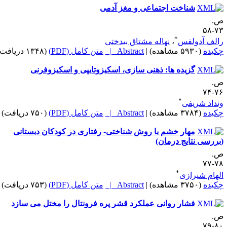
شناخت اجتماعی و مغز آدمی
.
۷۳-
*
الف آدولفس
،
نهاله مشتاق بیدختی
کیده
(۵۹۳۰ مشاهده)
|
Abstract |
متن کامل (PDF)
(۱۳۴۸ دریافت)
گزیده ها: ذهنی سازی، اسکیزوتایپی و اسکیزوفرنی
.
۷۶-
*
نداد شریفی
کیده
(۳۷۸۴ مشاهده)
|
Abstract |
متن کامل (PDF)
(۷۵۰ دریافت)
مهار خشم با روش شناختی- رفتاری در کودکان دبستانی
بررسی نتایج درمان)
.
۷۸-
*
لهام شیرازی
کیده
(۳۷۵۰ مشاهده)
|
Abstract |
متن کامل (PDF)
(۷۵۳ دریافت)
فشار روانی عملکرد قشر پره فرونتال را مختل می سازد
.
۸۰-