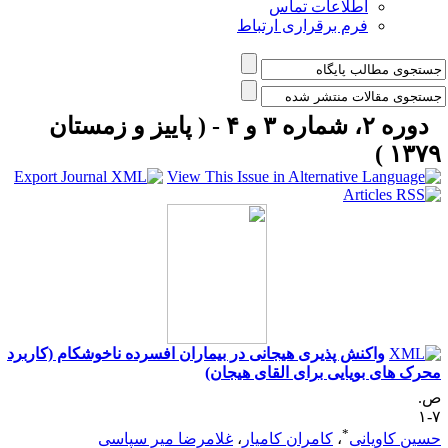
اطلاعات تماس
فرم برقراری ارتباط
دوره ۲، شماره ۳ و ۴ - ( پاییز و زمستان
۱۳۷۹ 
واکنش پذیری هیجانی در بیماران افسرده ناخوشکام (کاربرد
حرک های بویایی برای القای هیجان)
.
۷
*
سین کاویانی
،
کامران کامیار
،
غلامرضا میر سپاسی