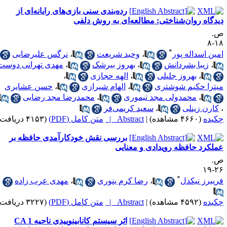
رده‌بندی سنی بازی‌های رایانه‌ای از
یدگاه روان‌شناختی: مطالعه‌ای به روش دلفی
.
۱۸
*
مین اسداله پور
،
وحید شریعت
،
نرگس علیرضایی
،
زیبا بشردانش
،
بهروز بیرشک
،
مهدی تهرانی دوست
،
بهروز جلیلی
،
الهه حجازی
،
یترا حکیم شوشتری
،
الهام شیرازی
،
حسن عشایری
،
محمدولی مجد تیموری
،
محمدرضا مجد رضایی
کارن زینلی
،
سعید کریمی‌فر
کیده
(۴۶۶۰ مشاهده)
|
Abstract |
متن کامل (PDF)
(۴۱۵۳ دریافت)
بررسی نقش خودکارآمدی حافظه بر
ملکرد حافظه رویدادی و معنایی
.
۲۶-
*
ریبرز نیکدل
،
رضا کرم ینوری
،
مهدی عرب زاده
کیده
(۴۵۹۲ مشاهده)
|
Abstract |
متن کامل (PDF)
(۳۲۲۷ دریافت)
اثر سیستم کانابینوییدی ناحیه CA 1