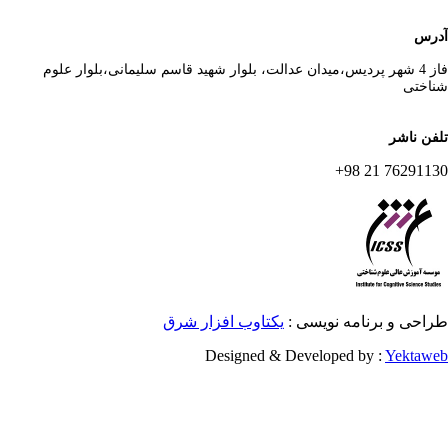
رس
فاز 4 شهر پردیس،میدان عدالت، بلوار شهید قاسم سلیمانی،بلوار علوم
اختی
فن ناشر
76291130 21 
احی و برنامه نویسی :
یکتاوب افزار شرق
Designed & Developed by :
Yektaw