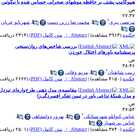
یپوکامپ پشتی بر حافظه موشهای صحرایی حساس شده با نیکوتین
.
۳۷-
*
رتضی پیری
،
محمدرضا زرین دست
،
شهربانو عریان
کیده
(۳۹۶۳ مشاهده)
|
Abstract |
متن کامل (PDF)
(۲۳۱۴ دریافت)
بررسی شاخص‌های روان‌سنجی
رسشنامه باورهای اختلال خوردن
.
۴۶-
*
ینب شایقیان
،
مریم وفایی
کیده
(۴۱۵۰ مشاهده)
|
Abstract |
متن کامل (PDF)
(۲۶۲۲ دریافت)
مقایسه‌ی مدل ذهنی طرح‌واره‌ای تیزدل
 مدل شبکۀ تداعی باور در تبیین تفکر افسردگی‌زا
.
۵۴-
*
باس کیوانلو شهرستانکی
،
بهروز دولتشاهی
،
باس پورشهباز
کیده
(۳۷۴۰ مشاهده)
|
Abstract |
متن کامل (PDF)
(۲۵۰۱ دریافت)