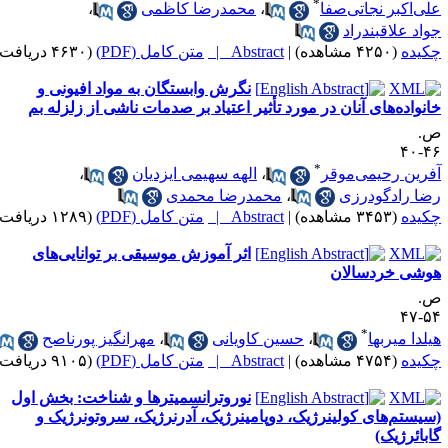
*
لی‌اکبر نجاتی‌صفا
،
محمدرضا کاظمی
،
واد علاقبندراد
کیده
(۴۲۵۰ مشاهده)
|
Abstract |
متن کامل (PDF)
(۴۶۳۰ دریافت)
نگرش وابستگان به مواد افیونی و
انواده‌های آنان در مورد تأثیر اعتیاد بر صدمات ناشی از زلزله بم
.
۴۶-
*
فرین رحیمی‌موقر
،
الهه سهیمی ایزدیان
،
ضا رادگودرزی
،
محمدرضا محمدی
کیده
(۳۴۵۳ مشاهده)
|
Abstract |
متن کامل (PDF)
(۱۲۸۹ دریافت)
اثر آموزش موسیقی بر توانایی‌های
وشی خردسالان
.
۵۴-
*
یلدا میربها
،
حسین کاویانی
،
مهرانگیز پورناصح
کیده
(۴۷۵۴ مشاهده)
|
Abstract |
متن کامل (PDF)
(۹۱۰۵ دریافت)
نوروترانسمیترها و شناخت: بخش اول
سیستم‌های کولینرژیک، دوپامینرژیک، آدرنرژیک، سروتونرژیک و
ابائرژیک)