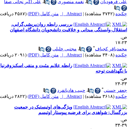
لی فرهودیان
،
نغمه منصوری
،
علی اکبر نجاتی صفا
کیده
(۳۷۴۲ مشاهده)
|
Abstract |
متن کامل (PDF)
(۴۵۸۷ دریافت)
بررسی رابطه روان‌پریشی‌گرایی،
ستقلال-وابستگی میدانی و خلاقیت دانشجویان دانشگاه اصفهان
.
۲۳-
*
حمدباقر کجباف
،
مجتبی خلیلی
کیده
(۳۴۰۸ مشاهده)
|
Abstract |
متن کامل (PDF)
(۲۰۹۱ دریافت)
رابطه علایم مثبت و منفی اسکیزوفرنیا
ا نگهداشت توجه
.
۳۳-
*
عفر حسنی
،
حبیب هادیانفرد
کیده
(۳۶۱۸ مشاهده)
|
Abstract |
متن کامل (PDF)
(۲۸۲۲ دریافت)
ویژگی‌های اوتیستیک در جمعیت
زرگسال: شواهدی برای فرضیه پیوستار اوتیسم
.
۳۹-