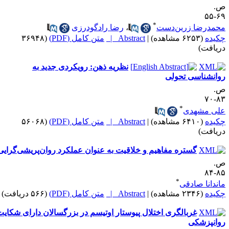
.
۶۹-
*
حمدرضا زرین‌دست
،
رضا رادگودرزی
کیده
(۶۲۵۳ مشاهده)
|
Abstract |
متن کامل (PDF)
(۳۶۹۴۸
ریافت)
نظریه ذهن: رویکردی جدید به
وانشناسی تحولی
.
۸۳-
*
لی مشهدی
کیده
(۶۴۱۰ مشاهده)
|
Abstract |
متن کامل (PDF)
(۵۶۰۶۸
ریافت)
گستره مفاهیم و خلاقیت به عنوان عملکرد روان‌پریشی‌گرایی
.
۸۵-
*
اندانا صادقی
کیده
(۲۳۴۶ مشاهده)
|
Abstract |
متن کامل (PDF)
(۵۶۶ دریافت)
غربالگری اختلال پیوستار اوتیسم در بزرگسالان دارای شکایت
وانپزشکی