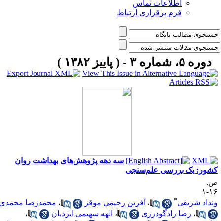
اطلاعات تماس
فرم برقراری ارتباط
دوره ۵، شماره ۳ - ( پاییز ۱۳۸۲ )
سه دهه پژوهش‌های بهداشت روان
شور: یک بررسی علم‌سنجی
.
۱۶
*
نداد شریفی
،
آفرین رحیمی موقر
،
محمدرضا محمدی
،
رضا رادگودرزی
،
الهه سهیمی ایزدیان
،