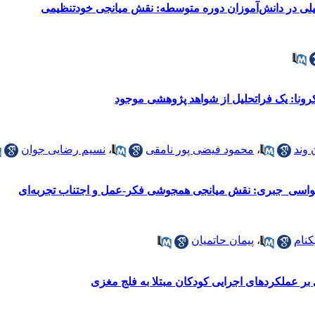
یلی در دانش‌آموزان دوره متوسطه: نقش میانجی خودتنظیمی
رونا: یک فراتحلیل از شواهد پژوهشی موجود
وند
،
محمود فیضی پور نامقی
،
نسیم رضایی جوان
سواسی_جبری: نقش میانجی همجوشی فکر-عمل و اجتناب تجربه‌ای
یکنام
،
پیمان حاتمیان
بر عملکردهای اجرایی کودکان مبتلا به فلج مغزی