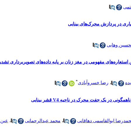
تمی
ی در پردازش محرک‌های بینایی
حسین وهابی
 استعاره‌های مفهومی در مغز زنان بر پایه داده‌های تصویربرداری ت
*
ده
،
رضا خسروآبادی
نی در یک جفت محرک در ناحیه V4 قشر بینایی
مدرضا ابوالقاسمی دهاقانی
،
محمد عبدالرحمانی
،
عین ا