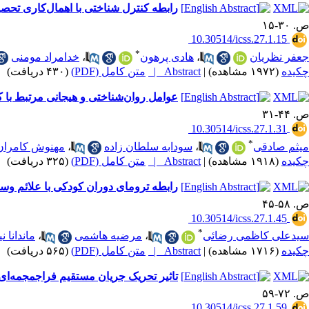
رابطه کنترل شناختی با اهمال‌کاری تحص
ص. ۳۰-۱۵
‎ 10.30514/icss.27.1.15
*
جعفر نظریان
،
هادی پرهون
،
خدامراد مومنی
چکیده
(۱۹۷۲ مشاهده)
|
Abstract |
متن کامل (PDF)
(۴۳۰ دریافت)
عوامل روان‌شناختی و هیجانی مرتبط با ک
ص. ۴۴-۳۱
‎ 10.30514/icss.27.1.31
*
میثم صادقی
،
سودابه سلطان زاده
،
مهنوش کامران 
چکیده
(۱۹۱۸ مشاهده)
|
Abstract |
متن کامل (PDF)
(۳۲۵ دریافت)
رابطه ترومای دوران کودکی با علائم و
ص. ۵۸-۴۵
‎ 10.30514/icss.27.1.45
*
سیدعلی کاظمی رضائی
،
مرضیه هاشمی
،
ماندانا ن
چکیده
(۱۷۱۶ مشاهده)
|
Abstract |
متن کامل (PDF)
(۵۶۵ دریافت)
تاثیر تحریک جریان مستقیم فراجمجمه‌ای 
ص. ۷۲-۵۹
‎ 10.30514/icss.27.1.59