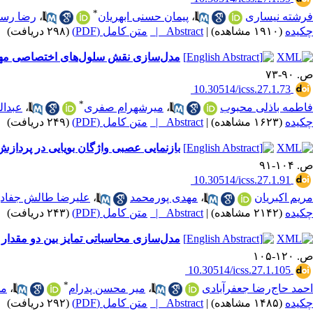
*
فرشته نیساری
،
پیمان حسنی ابهریان
،
رضا رس
چکیده
(۱۹۱۰ مشاهده)
|
Abstract |
متن کامل (PDF)
(۲۹۸ دریافت)
مدل‌سازی نقش سلول‌های اختصاصی مهار
ص. ۹۰-۷۳
‎ 10.30514/icss.27.1.73
*
فاطمه باذلی محبوب
،
میرشهرام صفری
،
عبدال
چکیده
(۱۶۲۳ مشاهده)
|
Abstract |
متن کامل (PDF)
(۲۴۹ دریافت)
بازنمایی عصبی واژگان بویایی در پردازش
ص. ۱۰۴-۹۱
‎ 10.30514/icss.27.1.91
مریم اکبریان
،
مهدی پورمحمد
،
علیرضا طالش جفادی
چکیده
(۲۱۴۲ مشاهده)
|
Abstract |
متن کامل (PDF)
(۲۴۳ دریافت)
مدل‌سازی محاسباتی تمایز بین دو مقدار ناهمگو
ص. ۱۲۰-۱۰۵
‎ 10.30514/icss.27.1.105
*
احمد حاج‌رضا جعفرآبادی
،
میر محسن پدرام
،
مح
چکیده
(۱۴۸۵ مشاهده)
|
Abstract |
متن کامل (PDF)
(۲۹۲ دریافت)