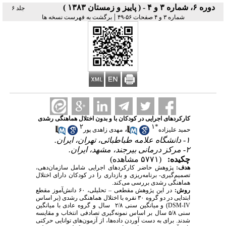
دوره ۶، شماره ۳ و ۴ - ( پاییز و زمستان ۱۳۸۳ )
جلد ۶
|
شماره ۳ و ۴ صفحات ۵۶-۴۹
برگشت به فهرست نسخه ها
کارکردهای اجرایی در کودکان با و بدون اختلال هماهنگی رشدی
۲
۱
*
،
حمید علیزاده
مهدی زاهدی پور
۱- دانشگاه علامه طباطبائی، تهران، ایران.
۲- مرکز درمانی بیرجند، مشهد، ایران.
چکیده:
(۵۷۷۱ مشاهده)
هدف:
پژوهش حاضر کارکردهای اجرایی شامل سازمان‌دهی،
تصمیم‌گیری- برنامه‌ریزی و بازداری را در کودکان دارای اختلال
هماهنگی رشدی بررسی می‌کند.
روش:
در این پژوهش مقطعی
–
تحلیلی، ۶۰ دانش‌آموز مقطع
ابتدایی در دو گروه ۳۰ نفره با اختلال هماهنگی رشدی (بر اساس
DSM-IV
) و میانگین سنی ۲/۸ سال و گروه عادی با میانگین
سنی ۵/۸ سال بر اساس نمونه‌گیری تصادفی انتخاب و مقایسه
شدند. برای به دست آوردن داده‌ها، از آزمون‌های توانایی حرکتی