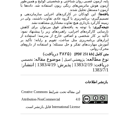
پایه، آزمون عصبی روان شناختی و شخصیتی کولیج و همین‌طور
آزمون هوش ماتریس‌های رنگی ریون استفاده شد. داده‌ها با
آزمون
t
مستقل تحلیل شدند.
یافته‌ها:
این کودکان در کارکردهای اجرایی سازمان‌دهی و
تصمیم‌گیری- برنامه‌ریزی با گروه عادی تفاوت داشتند، ولی در
زمینه کارکرد بازداری هیچ تفاوت معناداری مشاهده نشد.
نتیجه‌گیری:
با توجه به یافته‌های فوق می‌توان برای کاهش
نارسایی کارکردهای اجرایی، راهبردهای زیر را پیشنهاد نمود:
تأکید بر کار شخصی و اضافی خارج از مدرسه؛ استفاده از
ابزارهای برنامه‌ریزی مثل ساعت، تقویم و رایانه؛ تأکید بر
آموزش مهارت‌های تفکر و حل مسئله؛ و استفاده از داروهای
محرک روانی.
(۳۸۲۵ دریافت)
متن کامل
[PDF 251 kb]
نوع مطالعه:
| موضوع مقاله:
پژوهشي اصیل
تخصصي
دریافت: 1383/2/19 | پذیرش: 1383/4/19 | انتشار:
1383/7/1
بازنشر اطلاعات
این مقاله تحت شرایط
Creative Commons
Attribution-NonCommercial 4.0
International License
قابل بازنشر است.