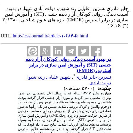
جابر قادری نسرین، علیایی زند شهین، دولت آبادی شیوا. در بهبود
آسیب دیدگی روانی کودکان آزار دیده جنسی (SIT) و آموزش ایمن
سازی در برابر استرس (EMDR). تازه های علوم شناختی. ۱۳۸۰; ۳
(۴) :۱۶-۲۶
URL:
http://icssjournal.ir/article-۱-۶۸۴-fa.html
در بهبود آسیب دیدگی روانی کودکان آزار دیده
جنسی (SIT) و آموزش ایمن سازی در برابر
استرس (EMDR)
*
نسرین جابر قادری
،
شهین علیایی زند
،
شیوا
دولت آبادی
چکیده:
(۵۷۰۰ مشاهده)
چهارده دختر ۱۳-۱۲ ساله که در سال اول راهنمایی، در شهر
تهران، تحصیل می کردند و مورد آزار جنسی قرار گرفته بودند،
شناسایی و به وسیله پرسشنامه علایم استرس پس از سانحه، در
دو فرم والدین و کودک بررسی شدند. سپس هر یک از آنها به طور
تصادفی برای درمان با یکی از دو روش درمانی حساسیت زدایی
از طریق حرکت چشم و بازپردازی(EMDR) و آموزش ایمن سازی
در برابر استرس (SIT) انتخاب و پس از درمان، مجددا به وسیله
پرسشنامه های مذکور ارزیابی شدند. نتایج نشان داد کودکانی که
تحت تاثیر SIT قرار گرفته بودند، در پرسشنامه علایم استرس