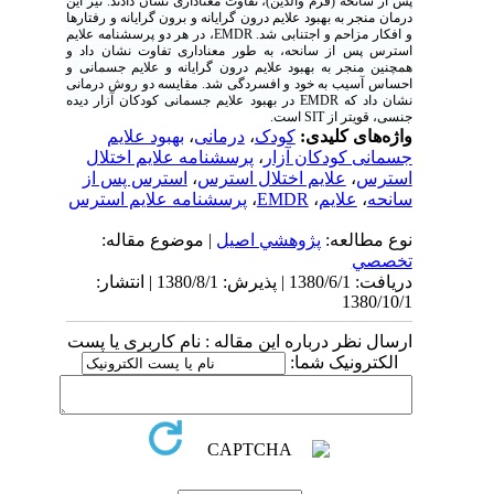
پس از سانحه (فرم والدین)، تفاوت معناداری نشان دادند. نیز این
درمان منجر به بهبود علایم درون گرایانه و برون گرایانه و رفتارها
و افکار مزاحم و اجتنابی شد. EMDR، در هر دو پرسشنامه علایم
استرس پس از سانحه، به طور معناداری تفاوت نشان داد و
همچنین منجر به بهبود علایم درون گرایانه و علایم جسمانی و
احساس آسیب به خود و افسردگی شد. مقایسه دو روش درمانی
نشان داد که EMDR در بهبود علایم جسمانی کودکان آزار دیده
جنسی، قویتر از SIT است.
واژه‌های کلیدی:
کودک
،
درمانی
،
بهبود علایم
جسمانی کودکان آزار
،
پرسشنامه علایم اختلال
استرس
،
علایم اختلال استرس
،
استرس پس از
سانحه
،
علایم
،
EMDR
،
پرسشنامه علایم استرس
نوع مطالعه:
پژوهشي اصیل
| موضوع مقاله:
تخصصي
دریافت: 1380/6/1 | پذیرش: 1380/8/1 | انتشار:
1380/10/1
ارسال نظر درباره این مقاله : نام کاربری یا پست
الکترونیک شما: