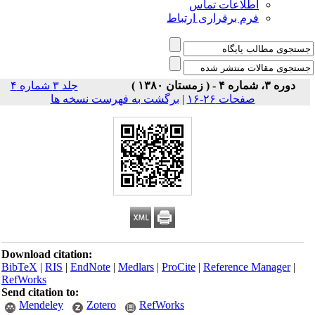
اطلاعات تماس
فرم برقراری ارتباط
دوره ۳، شماره ۴ - ( زمستان ۱۳۸۰ )
جلد ۳ شماره ۴
صفحات ۲۶-۱۶
|
برگشت به فهرست نسخه ها
Download citation:
BibTeX
|
RIS
|
EndNote
|
Medlars
|
ProCite
|
Reference Manager
|
RefWorks
Send citation to:
Mendeley
Zotero
RefWorks