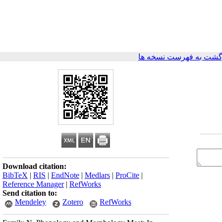
گشت به فهرست نسخه ها
Download citation:
BibTeX
|
RIS
|
EndNote
|
Medlars
|
ProCite
|
Reference Manager
|
RefWorks
Send citation to:
Mendeley
Zotero
RefWorks