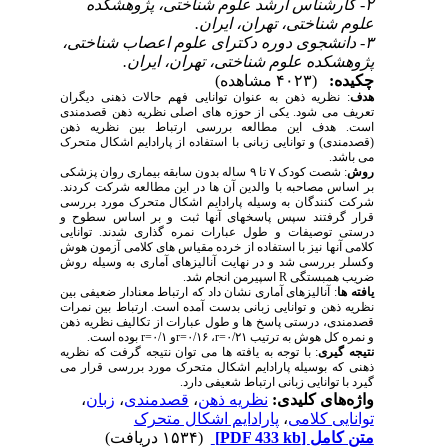
۲- کارشناس ارشد علوم شناختی، پژوهشکده
علوم شناختی، تهران، ایران.
۳- دانشجوی دوره دکترای علوم اعصاب شناختی،
پژوهشکده علوم شناختی، تهران، ایران.
چکیده:
(۴۰۲۳ مشاهده)
هدف
: نظریه ذهن به عنوان توانایی فهم حالات ذهنی دیگران
تعریف می شود. یکی از حوزه های اصلی نظریه ذهن قصدمندی
است. هدف این مطالعه بررسی ارتباط بین نظریه ذهن
(قصدمندی) و توانایی زبانی با استفاده از پارادایم اشکال متحرک
می باشد.
روش
: شصت کودک ۷ تا ۹ ساله بدون سابقه بیماری روان پزشکی
بر اساس مصاحبه با والدین آن ها در این مطالعه شرکت کردند.
شرکت کنندگان به وسیله پارادایم اشکال متحرک مورد بررسی
قرار گرفتند سپس پاسخهای آنها ثبت و بر اساس سطوح و
درستی توصیفات و طول عبارات نمره گذاری شدند. توانایی
کلامی آنها نیز با استفاده از خرده مقیاس های کلامی آزمون هوش
وکسلر بررسی شد و در نهایت آنالیزهای آماری به وسیله روش
ضریب همبستگی
R
اسپیرمن انجام شد.
یافته ها
: آنالیزهای آماری نشان داد که ارتباط معنادار ضعیفی بین
نظریه ذهن و توانایی زبانی بدست آمده است. ارتباط بین نمرات
قصدمندی، درستی پاسخ ها و طول عبارات از تکالیف نظریه ذهن
و نمره کل هوش به ترتیب
r=۰/۲۱
،
r=۰/۱۶
و
r=۰/۱
بوده است.
نتیجه گیری
: با توجه به یافته ها می توان نتیجه گرفت که نظریه
ذهنی که بوسیله پارادایم اشکال متحرک مورد بررسی قرار می
گیرد با توانایی زبانی ارتباط شعیفی دارد
.
واژه‌های کلیدی:
نظریه ذهن
،
قصدمندی
،
زبان
،
توانایی کلامی
،
پارادایم اشکال متحرک
متن کامل
[PDF 433 kb]
(۱۵۳۴ دریافت)