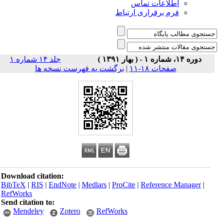
اطلاعات تماس
فرم برقراری ارتباط
دوره ۱۴، شماره ۱ - ( بهار ۱۳۹۱ )
جلد ۱۴ شماره ۱
صفحات ۱۸-۱۱
|
برگشت به فهرست نسخه ها
Download citation:
BibTeX
|
RIS
|
EndNote
|
Medlars
|
ProCite
|
Reference Manager
|
RefWorks
Send citation to:
Mendeley
Zotero
RefWorks