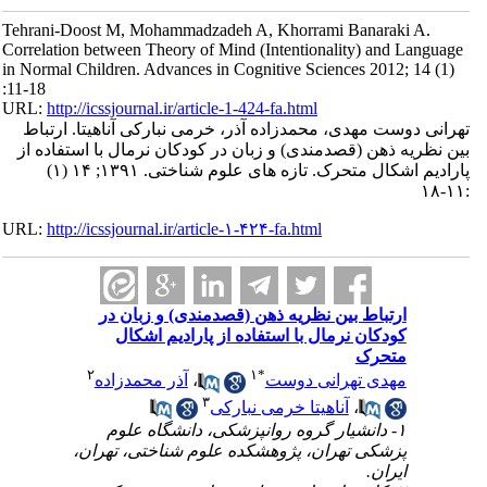
Tehrani-Doost M, Mohammadzadeh A, Khorrami Banaraki A.
Correlation between Theory of Mind (Intentionality) and Language
in Normal Children. Advances in Cognitive Sciences 2012; 14 (1)
:11-18
URL:
http://icssjournal.ir/article-1-424-fa.html
تهرانی دوست مهدی، محمدزاده آذر، خرمی نبارکی آناهیتا. ارتباط
بین نظریه ذهن (قصدمندی) و زبان در کودکان نرمال با استفاده از
پارادیم اشکال متحرک. تازه های علوم شناختی. ۱۳۹۱; ۱۴ (۱)
:۱۱-۱۸
URL:
http://icssjournal.ir/article-۱-۴۲۴-fa.html
ارتباط بین نظریه ذهن (قصدمندی) و زبان در
کودکان نرمال با استفاده از پارادیم اشکال
متحرک
۲
۱
*
مهدی تهرانی دوست
،
آذر محمدزاده
۳
،
آناهیتا خرمی نبارکی
۱- دانشیار گروه روانپزشکی، دانشگاه علوم
پزشکی تهران، پژوهشکده علوم شناختی، تهران،
ایران.